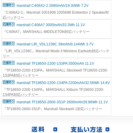
marshall C406A2-2 2680mAh/19.30Wh 7.2V
『C406A2-2』Marshall 1001908 1005696 Emberton 2 Speaker対
応バッテリー
marshall C406A7 3000mAh/33.3Wh 11.1V
『C406A7』MARSHALL MIDDLETON対応バッテリー
marshall LIR_VDL1238C 39mAh/0.144Wh 3.7V
『LIR_VDL1238C』Marshall Mode II Wireless Earbuds対応バッテ
リー
marshall TF18650-2200-1S3PA 3500mAh 11.1V
『TF18650-2200-1S3PA』MARSHALL Stockwell TF18650-2200-
1S3PA対応バッテリー
marshall TF18650-2200-1S4PA 2200mAh/32.56Wh 14.8V
『TF18650-2200-1S4PA』MARSHALL Kilburn TF18650-2200-
1S4PA対応バッテリー
marshall TF18650-2600-3S1P 2600mAh/28.86Wh 11.1V
『TF18650-2600-3S1P』Marshall Stockwell 1対応バッテリー