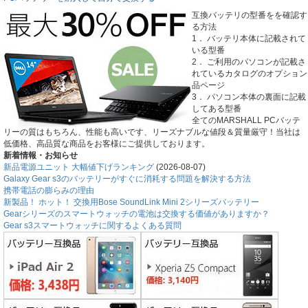
互換バッテリの型番をを確認す
る方法
1． バッテリ本体に記載されて
いる型番
2． ご利用のパソコンが記載さ
れているカタログのオプション
品ページ
3． パソコン本体の裏面に記載
してある型番
全てのMARSHALL PCバッテ
リーの質はもちろん、性能も高いです、リーズナブルな値段＆質量厳守！当社は
低価格、高品質な商品をお客様にご提供しております。
新着情報・お知らせ
新品電源ユニット 大幅値下げランキング
(2026-08-07)
Galaxy Gear s3のバッテリーがすぐに消耗する問題を解決する方法
携帯電話の膨らみの理由
新製品！ ホット！ 交換用Bose SoundLink Mini 2シリーズバッテリー
Gearシリーズのスマートウォッチの電池は交換する価値がありますか？
Gear s3スマートウォッチに関するよくある質問