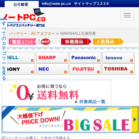
info@note-pc.co
サイトマップ
1
2
3
4
Toggle
naviga
す
べ
て
バッテリー・ACアダプター
≫ MARSHALL互換型番
の
カ
テ
ゴ
リ
ー
を
見
る
PCバッテリーを購入して自分で交換する