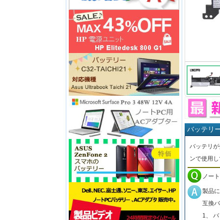
バッテリ
バッテリが
ンで使用し
ノート
製品に
互換バ
1、 