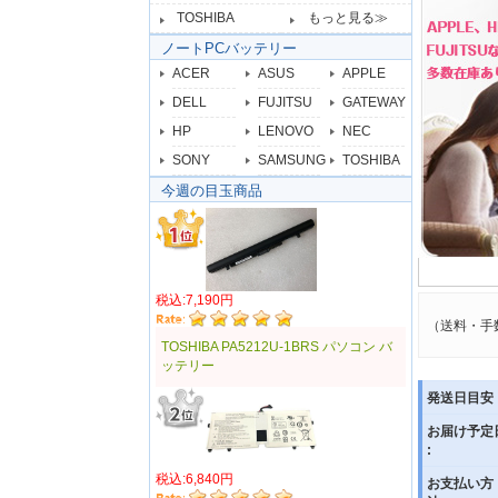
TOSHIBA
もっと見る≫
ノートPCバッテリー
ACER
ASUS
APPLE
DELL
FUJITSU
GATEWAY
HP
LENOVO
NEC
SONY
SAMSUNG
TOSHIBA
今週の目玉商品
税込:7,190円
（送料・手
TOSHIBA PA5212U-1BRS パソコン バ
ッテリー
発送日目安 
お届け予定
:
税込:6,840円
お支払い方