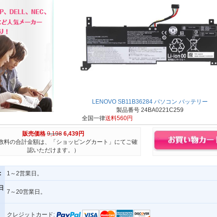
LENOVO SB11B36284 パソコン バッテリー
製品番号 24BA0221C259
全国一律
送料560円
販売価格
9,198
6,439円
数料の合計金額は、「ショッピングカート」にてご確
認いただけます。）
:
1～2営業日。
日
7～20営業日。
クレジットカード: