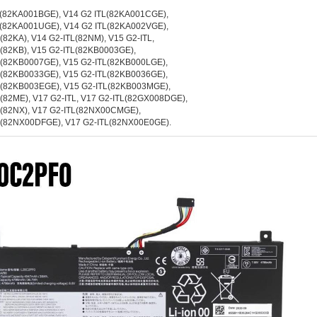
L(82KA001BGE), V14 G2 ITL(82KA001CGE),
L(82KA001UGE), V14 G2 ITL(82KA002VGE),
(82KA), V14 G2-ITL(82NM), V15 G2-ITL,
(82KB), V15 G2-ITL(82KB0003GE),
L(82KB0007GE), V15 G2-ITL(82KB000LGE),
L(82KB0033GE), V15 G2-ITL(82KB0036GE),
L(82KB003EGE), V15 G2-ITL(82KB003MGE),
(82ME), V17 G2-ITL, V17 G2-ITL(82GX008DGE),
L(82NX), V17 G2-ITL(82NX00CMGE),
L(82NX00DFGE), V17 G2-ITL(82NX00E0GE).