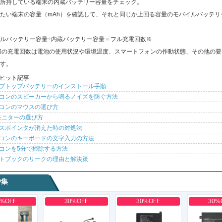
所持している端末の内蔵バッテリー容量をチェック。
たい端末の容量（mAh）を確認して、それと同じか上回る容量のモバイルバッテリ
ルバッテリー容量÷内蔵バッテリー容量＝フル充電回数※
際の充電回数は電池の使用状況や環境温度、スマートフォンの作動状態、その他の要
す。
ヒット記事
プトップバッテリーのインストール手順
コンのスピーカーから鳴るノイズを防ぐ方法
コンのマウスの選び方
モニターの選び方
スポインタが消えた時の対処法
コンのキーボードの文字入力の方法
コンを5分で掃除する方法
トブックのリークの理由と解決策
特集
0%OFF
30%OFF
30%OFF
30%