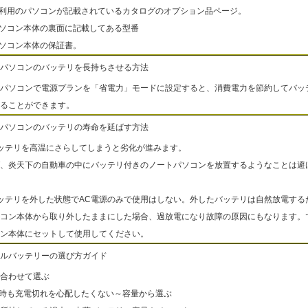
ご利用のパソコンが記載されているカタログのオプション品ページ。
パソコン本体の裏面に記載してある型番
パソコン本体の保証書。
パソコンのバッテリを長持ちさせる方法
パソコンで電源プランを「省電力」モードに設定すると、消費電力を節約してバッ
ることができます。
パソコンのバッテリの寿命を延ばす方法
ッテリを高温にさらしてしまうと劣化が進みます。
、炎天下の自動車の中にバッテリ付きのノートパソコンを放置するようなことは避
ッテリを外した状態でAC電源のみで使用はしない。外したバッテリは自然放電する
コン本体から取り外したままにした場合、過放電になり故障の原因にもなります。
ン本体にセットして使用してください。
ルバッテリーの選び方ガイド
合わせて選ぶ
出時も充電切れを心配したくない～容量から選ぶ