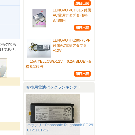
LENOVO PCH015 付属
AC電源アダプタ 価格
8,488円
。
LENOVO HK280-73PP
のものでも
付属AC電源アダプタ
けであり、
+12V
==15A(YELLOW),-12V==0.2A(BLUE) 価
格 6,139円
交換用電池パックランキング！
バッテリーPanasonic Toughbook CF-29
CF-51 CF-52