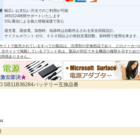
便
幅広いお支払い方法でのご利用が可能
365日24時間サポートいたします
SSL通信による個人情報保護で安心
過充電、過放電、加熱時、短絡時は自動停止される安全回路設計。
サイクルカウント:ゼロ、５００回以上の有効充電回数、長時間で使用出来ます
 本サイトで販売されているすべての製品は、汎用型の交換部品であり、どのメーカー
。当サイトで掲載しているブランド名は、製品が対応できる機器の種類を示すためだ
は関係ありません。
VO SB11B36284バッテリー互換品番
84
種