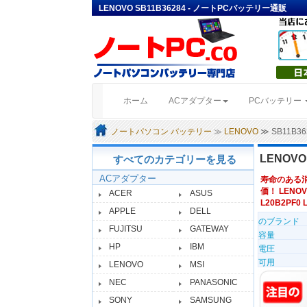
LENOVO SB11B36284 - ノートPCバッテリー通販
(current)
ホーム
ACアダプター
PCバッテリー
ノートパソコン バッテリー
≫
LENOVO
≫ SB11B
LENOVO
すべてのカテゴリーを見る
ACアダプター
寿命のある
価！ LENOV
ACER
ASUS
L20B2PF0 L
APPLE
DELL
のブランド
FUJITSU
GATEWAY
容量
HP
IBM
電圧
可用
LENOVO
MSI
NEC
PANASONIC
SONY
SAMSUNG