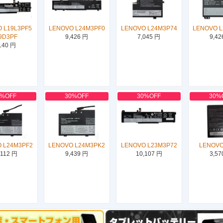
 L19L3PF5
LENOVO L24M3PF0
LENOVO L24M3P74
LENOVO 
9D3PF
9,426 円
7,045 円
9,42
140 円
0%OFF
30%OFF
30%OFF
30%
 L24M3PF2
LENOVO L24M3PK2
LENOVO L23M3P72
LENOVO
,112 円
9,439 円
10,107 円
3,57