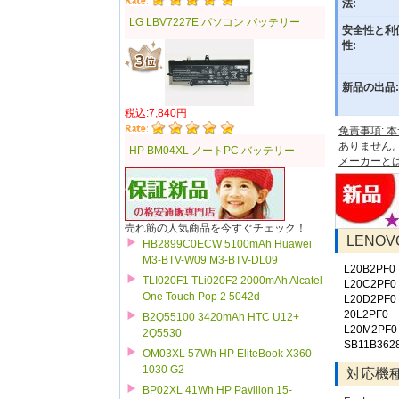
法:
LG LBV7227E パソコン バッテリー
安全性と利
性:
新品の出品:
税込:7,840円
免責事項:
ありません
HP BM04XL ノートPC バッテリー
メーカーと
売れ筋の人気商品を今すぐチェック！
LENO
HB2899C0ECW 5100mAh Huawei
M3-BTV-W09 M3-BTV-DL09
L20B2PF0
TLI020F1 TLi020F2 2000mAh Alcatel
L20C2PF0
One Touch Pop 2 5042d
L20D2PF0
20L2PF0
B2Q55100 3420mAh HTC U12+
L20M2PF0
2Q5530
SB11B362
OM03XL 57Wh HP EliteBook X360
1030 G2
対応機
BP02XL 41Wh HP Pavilion 15-