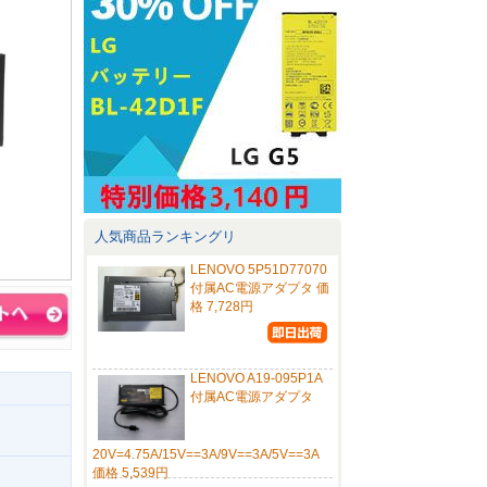
人気商品ランキングリ
LENOVO 5P51D77070
付属AC電源アダプタ 価
格 7,728円
LENOVO A19-095P1A
付属AC電源アダプタ
20V=4.75A/15V==3A/9V==3A/5V==3A
価格 5,539円