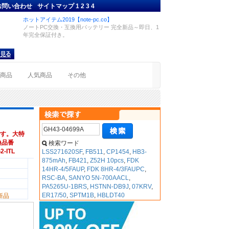
お問い合わせ
サイトマップ
1
2
3
4
ホットアイテム2019【note-pc.co】
ノートPC交換・互換用バッテリー 完全新品～即日、1
年完全保証付き。
着商品
人気商品
その他
す。大特
互換品番
検索ワード
2-ITL
LSS271620SF
,
FB511
,
CP1454
,
HB3-
875mAh
,
FB421
,
Z52H 10pcs
,
FDK
14HR-4/5FAUP
,
FDK 8HR-4/3FAUPC
,
RSC-BA
,
SANYO 5N-700AACL
,
PA5265U-1BRS
,
HSTNN-DB9J
,
07KRV
,
ER17/50
,
SPTM1B
,
HBLDT40
新品