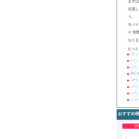
まずは
充電し
う。
モバイ
※ 実
なりま
もっと
ラッ
パソ
パソ
PC
マウ
パソ
パソ
ノー
おすすめ
3