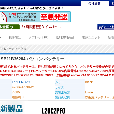
携帯電話
タブレットPC
送料無料商品
電源ユニット
新
36284バッテリー交換
 SB11B36284 パソコン バッテリー
消耗品であるバッテリーは、持ち時間が短くなってきたら、バッテリー交換が必要で
O SB11B36284ノートPCバッテリー,LENOVO内蔵電池4786mAh/38Wh 7.68V,
20C2PF0 L20D2PF0 20L2PF0 L20M2... ,対応機種Lenovo V14 V15 V17 G2-ALC G
For LENOVO
カラー
Black
4786mAh/38Wh
サイズ
7.68V
充電池種類
Li-ion
在庫有り
製品の状態
交換用バッテリー、