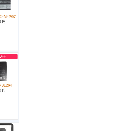
L24M4PG7
6 円
OFF
 BL264
0 円