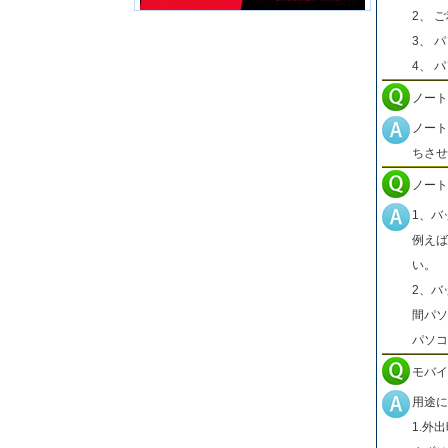
2、 
3、 
4、 
ノート
ノート
ちさせ
ノート
1、バ
例えば
い。
2、バ
間パソ
パソコ
モバイ
用途に
1.外