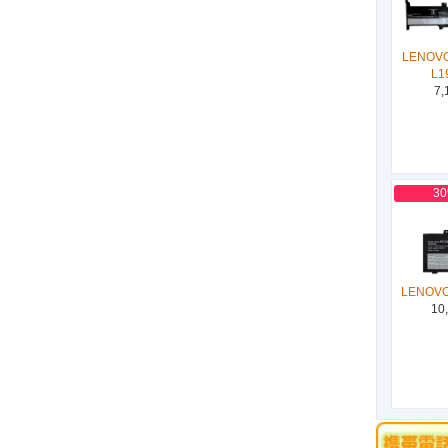
LENOVO
L1
7,
3
LENOVO
10