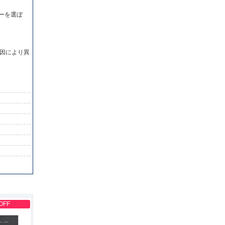
ーを選ぼ
因により異
OFF