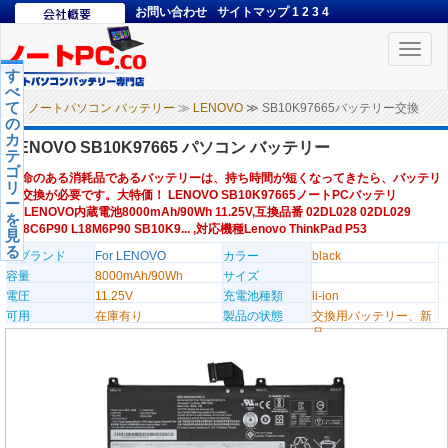
お問い合わせ
サイトマップ
1
2
3
4
Toggle
naviga
す
べ
て
ノートパソコン バッテリー
≫
LENOVO
≫ SB10K97665バッテリー交換
の
カ
LENOVO SB10K97665 パソコン バッテリー
テ
ゴ
寿命のある消耗品であるバッテリーは、持ち時間が短くなってきたら、バッテリ
リ
ー交換が必要です。大特価！ LENOVO SB10K97665ノートPCバッテリ
ー
ー,LENOVO内蔵電池8000mAh/90Wh 11.25V,互換品番 02DL028 02DL029
を
L18C6P90 L18M6P90 SB10K9... ,対応機種Lenovo ThinkPad P53
見
る
のブランド
For LENOVO
カラー
black
容量
8000mAh/90Wh
サイズ
電圧
11.25V
充電池種類
li-ion
可用
在庫有り
製品の状態
交換用バッテリー、新
品