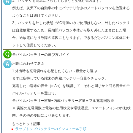
1、バッテリを高温にさらしてしまうと劣化が進みます。
例えば、炎天下の自動車の中にバッテリ付きのノートパソコンを放置する
ようなことは避けてください。
2、バッテリを外した状態でAC電源のみで使用はしない。外したバッテリ
は自然放電するため、長期間パソコン本体から取り外したままにした場
合、過放電になり故障の原因にもなります。できるだけパソコン本体にセ
ットして使用してください。
モバイルバッテリーの選び方ガイド
用途に合わせて選ぶ
1.外出時も充電切れを心配したくない～容量から選ぶ
まずは所持している端末の内蔵バッテリー容量をチェック。
充電したい端末の容量（mAh）を確認して、それと同じか上回る容量のモ
バイルバッテリーを選ぼう。
モバイルバッテリー容量÷内蔵バッテリー容量＝フル充電回数※
※ 実際の充電回数は電池の使用状況や環境温度、スマートフォンの作動状
態、その他の要因により異なります。
もっとヒット記事
ラップトップバッテリーのインストール手順