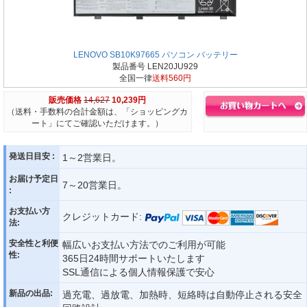
LENOVO SB10K97665 パソコン バッテリー
製品番号 LEN20JU929
全国一律
送料560円
販売価格
14,627
10,239円
（送料・手数料の合計金額は、「ショッピングカ
ート」にてご確認いただけます。）
発送日目安 :
1～2営業日。
お届け予定日
7～20営業日。
:
お支払い方
クレジットカード:
法:
安全性と利便
幅広いお支払い方法でのご利用が可能
性:
365日24時間サポートいたします
SSL通信による個人情報保護で安心
新品の出品:
過充電、過放電、加熱時、短絡時は自動停止される安全