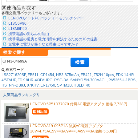
関連商品を探す
各種交換用バッテリーもございます。
LENOVOノートPCバッテリーモデルナンバー
L18C6P90
L18M6P90
携帯電話の膨らみの理由
携帯電話の暖房と電力消費を解決するための10の提案
充電中に電話が熱くなる理由は何ですか？
検索ワード
LSS271620SF
,
FB511
,
CP1454
,
HB3-875mAh
,
FB421
,
Z52H 10pcs
,
FDK 14HR-
4/5FAUP
,
FDK 8HR-4/3FAUPC
,
RSC-BA
,
SANYO 5N-700AACL
,
PA5265U-1BRS
,
HSTNN-DB9J
,
07KRV
,
ER17/50
,
SPTM1B
,
HBLDT40
人気商品ランキングリ
LENOVO 5P51D77070 付属AC電源アダプタ 価格 7,728円
LENOVO A19-095P1A 付属AC電源アダプタ
20V=4.75A/15V==3A/9V==3A/5V==3A 価格 5,539円