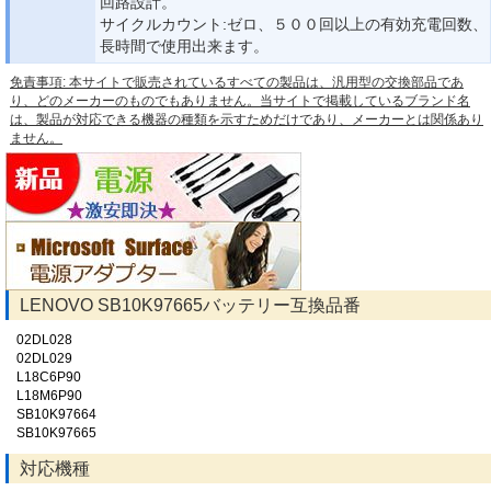
回路設計。
サイクルカウント:ゼロ、５００回以上の有効充電回数、
長時間で使用出来ます。
免責事項: 本サイトで販売されているすべての製品は、汎用型の交換部品であ
り、どのメーカーのものでもありません。当サイトで掲載しているブランド名
は、製品が対応できる機器の種類を示すためだけであり、メーカーとは関係あり
ません。
LENOVO SB10K97665バッテリー互換品番
02DL028
02DL029
L18C6P90
L18M6P90
SB10K97664
SB10K97665
対応機種