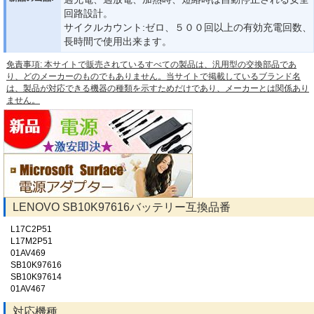
回路設計。
サイクルカウント:ゼロ、５００回以上の有効充電回数、
長時間で使用出来ます。
免責事項: 本サイトで販売されているすべての製品は、汎用型の交換部品であ
り、どのメーカーのものでもありません。当サイトで掲載しているブランド名
は、製品が対応できる機器の種類を示すためだけであり、メーカーとは関係あり
ません。
LENOVO SB10K97616バッテリー互換品番
L17C2P51
L17M2P51
01AV469
SB10K97616
SB10K97614
01AV467
対応機種