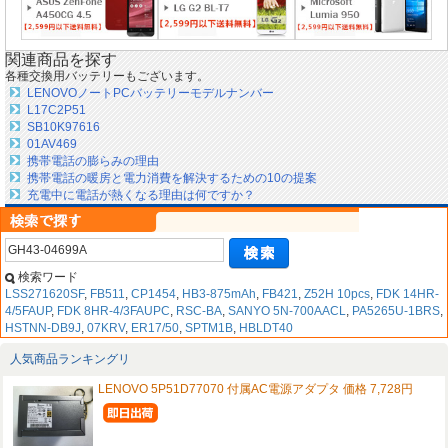
関連商品を探す
各種交換用バッテリーもございます。
LENOVOノートPCバッテリーモデルナンバー
L17C2P51
SB10K97616
01AV469
携帯電話の膨らみの理由
携帯電話の暖房と電力消費を解決するための10の提案
充電中に電話が熱くなる理由は何ですか？
検索ワード
LSS271620SF
,
FB511
,
CP1454
,
HB3-875mAh
,
FB421
,
Z52H 10pcs
,
FDK 14HR-
4/5FAUP
,
FDK 8HR-4/3FAUPC
,
RSC-BA
,
SANYO 5N-700AACL
,
PA5265U-1BRS
,
HSTNN-DB9J
,
07KRV
,
ER17/50
,
SPTM1B
,
HBLDT40
人気商品ランキングリ
LENOVO 5P51D77070 付属AC電源アダプタ 価格 7,728円