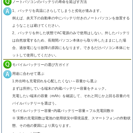
ノートパソコンのバッテリの寿命を延ばす方法
1、バッテリを高温にさらしてしまうと劣化が進みます。
例えば、炎天下の自動車の中にバッテリ付きのノートパソコンを放置する
ようなことは避けてください。
2、バッテリを外した状態でAC電源のみで使用はしない。外したバッテリ
は自然放電するため、長期間パソコン本体から取り外したままにした場
合、過放電になり故障の原因にもなります。できるだけパソコン本体にセ
ットして使用してください。
モバイルバッテリーの選び方ガイド
用途に合わせて選ぶ
1.外出時も充電切れを心配したくない～容量から選ぶ
まずは所持している端末の内蔵バッテリー容量をチェック。
充電したい端末の容量（mAh）を確認して、それと同じか上回る容量のモ
バイルバッテリーを選ぼう。
モバイルバッテリー容量÷内蔵バッテリー容量＝フル充電回数※
※ 実際の充電回数は電池の使用状況や環境温度、スマートフォンの作動状
態、その他の要因により異なります。