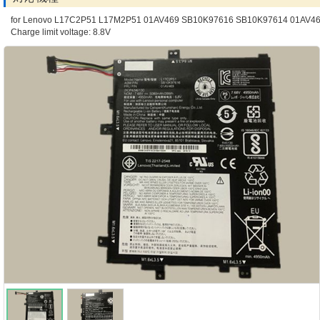
for Lenovo L17C2P51 L17M2P51 01AV469 SB10K97616 SB10K97614 01AV4
Charge limit voltage: 8.8V