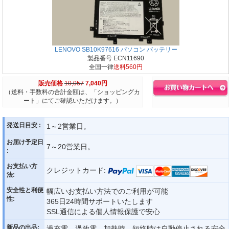
LENOVO SB10K97616 パソコン バッテリー
製品番号 ECN11690
全国一律
送料560円
販売価格
10,057
7,040円
（送料・手数料の合計金額は、「ショッピングカ
ート」にてご確認いただけます。）
発送日目安 :
1～2営業日。
お届け予定日
7～20営業日。
:
お支払い方
クレジットカード:
法:
安全性と利便
幅広いお支払い方法でのご利用が可能
性:
365日24時間サポートいたします
SSL通信による個人情報保護で安心
新品の出品:
過充電、過放電、加熱時、短絡時は自動停止される安全