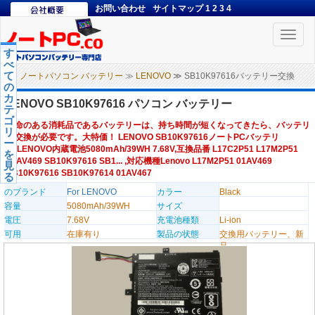
お問い合わせ
サイトマップ
1
2
3
4
Toggle
naviga
す
べ
て
ノートパソコン バッテリー
≫
LENOVO
≫ SB10K97616バッテリー交換
の
カ
LENOVO SB10K97616 パソコン バッテリー
テ
ゴ
寿命のある消耗品であるバッテリーは、持ち時間が短くなってきたら、バッテリ
リ
ー交換が必要です。大特価！ LENOVO SB10K97616ノートPCバッテリ
ー
ー,LENOVO内蔵電池5080mAh/39WH 7.68V,互換品番 L17C2P51 L17M2P51
を
01AV469 SB10K97616 SB1... ,対応機種Lenovo L17M2P51 01AV469
見
SB10K97616 SB10K97614 01AV467
る
のブランド
For LENOVO
カラー
Black
容量
5080mAh/39WH
サイズ
電圧
7.68V
充電池種類
Li-ion
可用
在庫有り
製品の状態
交換用バッテリー、新
品