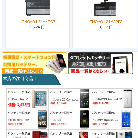
LENOVO L24M4PG7
LENOVO L24M3PF2
9,426 円
10,112 円
本店の注目商品！