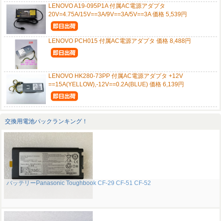
LENOVO A19-095P1A 付属AC電源アダプタ
20V=4.75A/15V==3A/9V==3A/5V==3A 価格 5,539円
LENOVO PCH015 付属AC電源アダプタ 価格 8,488円
LENOVO HK280-73PP 付属AC電源アダプタ +12V
==15A(YELLOW),-12V==0.2A(BLUE) 価格 6,139円
交換用電池パックランキング！
バッテリーPanasonic Toughbook CF-29 CF-51 CF-52