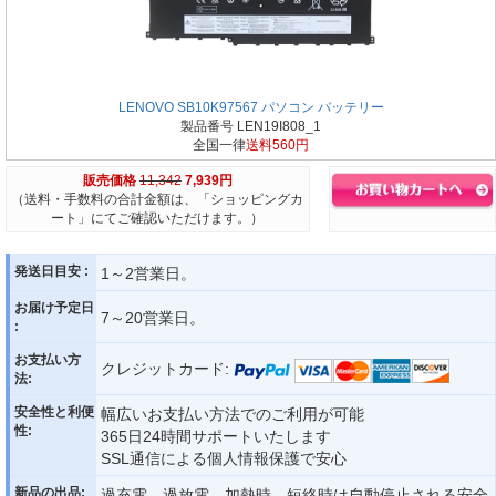
LENOVO SB10K97567 パソコン バッテリー
製品番号 LEN19I808_1
全国一律
送料560円
販売価格
11,342
7,939円
（送料・手数料の合計金額は、「ショッピングカ
ート」にてご確認いただけます。）
発送日目安 :
1～2営業日。
お届け予定日
7～20営業日。
:
お支払い方
クレジットカード:
法:
安全性と利便
幅広いお支払い方法でのご利用が可能
性:
365日24時間サポートいたします
SSL通信による個人情報保護で安心
新品の出品:
過充電、過放電、加熱時、短絡時は自動停止される安全