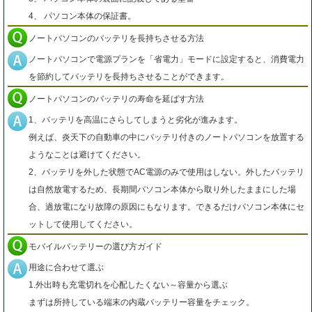
4、 パソコン本体の保証書。
ノートパソコンのバッテリを長持ちさせる方法
ノートパソコンで電源プランを「省電力」モードに設定すると、消費電力
を節約してバッテリを長持ちさせることができます。
ノートパソコンのバッテリの寿命を延ばす方法
1、バッテリを高温にさらしてしまうと劣化が進みます。
例えば、炎天下の自動車の中にバッテリ付きのノートパソコンを放置する
ようなことは避けてください。
2、バッテリを外した状態でAC電源のみで使用はしない。外したバッテリ
は自然放電するため、長期間パソコン本体から取り外したままにした場
合、過放電になり故障の原因にもなります。できるだけパソコン本体にセ
ットして使用してください。
モバイルバッテリーの選び方ガイド
用途に合わせて選ぶ
1.外出時も充電切れを心配したくない～容量から選ぶ
まずは所持している端末の内蔵バッテリー容量をチェック。