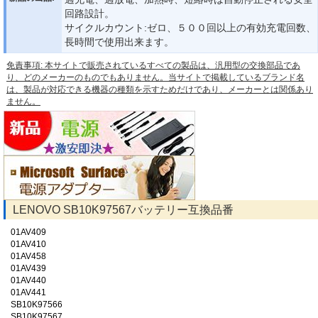
回路設計。
サイクルカウント:ゼロ、５００回以上の有効充電回数、
長時間で使用出来ます。
免責事項: 本サイトで販売されているすべての製品は、汎用型の交換部品であ
り、どのメーカーのものでもありません。当サイトで掲載しているブランド名
は、製品が対応できる機器の種類を示すためだけであり、メーカーとは関係あり
ません。
LENOVO SB10K97567バッテリー互換品番
01AV409
01AV410
01AV458
01AV439
01AV440
01AV441
SB10K97566
SB10K97567