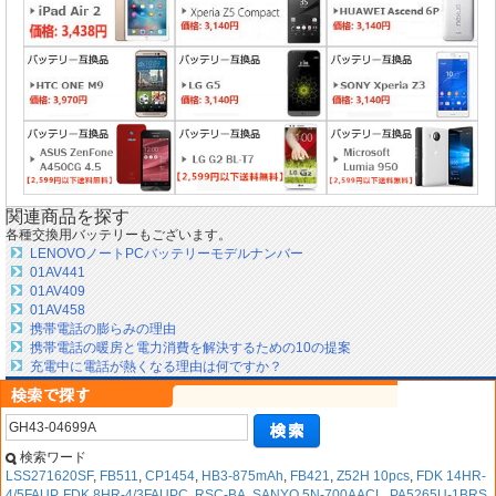
関連商品を探す
各種交換用バッテリーもございます。
LENOVOノートPCバッテリーモデルナンバー
01AV441
01AV409
01AV458
携帯電話の膨らみの理由
携帯電話の暖房と電力消費を解決するための10の提案
充電中に電話が熱くなる理由は何ですか？
検索ワード
LSS271620SF
,
FB511
,
CP1454
,
HB3-875mAh
,
FB421
,
Z52H 10pcs
,
FDK 14HR-
4/5FAUP
,
FDK 8HR-4/3FAUPC
,
RSC-BA
,
SANYO 5N-700AACL
,
PA5265U-1BRS
,