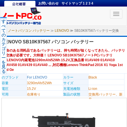
お問い合わせ
サイトマップ
1
2
3
4
Toggle
naviga
す
べ
て
ノートパソコン バッテリー
≫
LENOVO
≫ SB10K97567バッテリー交換
の
カ
LENOVO SB10K97567 パソコン バッテリー
テ
ゴ
寿命のある消耗品であるバッテリーは、持ち時間が短くなってきたら、バッテリ
リ
ー交換が必要です。大特価！ LENOVO SB10K97567ノートPCバッテリ
ー
ー,LENOVO内蔵電池3290mAh/52Wh 15.2V,互換品番 01AV409 01AV410
を
01AV458 01AV439 01AV440 ... ,対応機種Lenovo ThinkPad 2016 X1 Yoga 1st
見
2nd Ge
る
のブランド
For LENOVO
カラー
Black
容量
3290mAh/52Wh
サイズ
電圧
15.2V
充電池種類
Li-ion
可用
在庫有り
製品の状態
交換用バッテリー、新
品