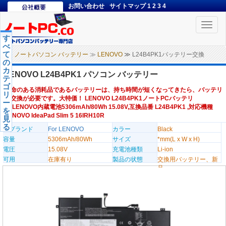
お問い合わせ
サイトマップ
1
2
3
4
Toggle
naviga
す
べ
て
ノートパソコン バッテリー
≫
LENOVO
≫ L24B4PK1バッテリー交換
の
カ
LENOVO L24B4PK1 パソコン バッテリー
テ
ゴ
寿命のある消耗品であるバッテリーは、持ち時間が短くなってきたら、バッテリ
リ
ー交換が必要です。大特価！ LENOVO L24B4PK1ノートPCバッテリ
ー
ー,LENOVO内蔵電池5306mAh/80Wh 15.08V,互換品番 L24B4PK1 ,対応機種
を
LENOVO IdeaPad Slim 5 16IRH10R
見
る
のブランド
For LENOVO
カラー
Black
容量
5306mAh/80Wh
サイズ
*mm(L x W x H)
電圧
15.08V
充電池種類
Li-ion
可用
在庫有り
製品の状態
交換用バッテリー、新
品