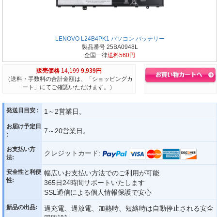
LENOVO L24B4PK1 パソコン バッテリー
製品番号 25BA0948L
全国一律
送料560円
販売価格
14,199
9,939円
（送料・手数料の合計金額は、「ショッピングカ
ート」にてご確認いただけます。）
発送日目安 :
1～2営業日。
お届け予定日
7～20営業日。
:
お支払い方
クレジットカード:
法:
安全性と利便
幅広いお支払い方法でのご利用が可能
性:
365日24時間サポートいたします
SSL通信による個人情報保護で安心
新品の出品:
過充電、過放電、加熱時、短絡時は自動停止される安全