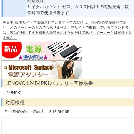
回路設計。
サイクルカウント:ゼロ、５００回以上の有効充電回数、
長時間で使用出来ます。
免責事項: 本サイトで販売されているすべての製品は、汎用型の交換部品であ
り、どのメーカーのものでもありません。当サイトで掲載しているブランド名
は、製品が対応できる機器の種類を示すためだけであり、メーカーとは関係あり
ません。
LENOVO L24B4PK1バッテリー互換品番
L24B4PK1
対応機種
For LENOVO IdeaPad Slim 5 16IRH10R