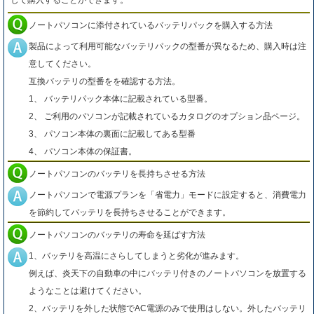
して購入することができます。
ノートパソコンに添付されているバッテリパックを購入する方法
製品によって利用可能なバッテリパックの型番が異なるため、購入時は注
意してください。
互換バッテリの型番をを確認する方法。
1、 バッテリパック本体に記載されている型番。
2、 ご利用のパソコンが記載されているカタログのオプション品ページ。
3、 パソコン本体の裏面に記載してある型番
4、 パソコン本体の保証書。
ノートパソコンのバッテリを長持ちさせる方法
ノートパソコンで電源プランを「省電力」モードに設定すると、消費電力
を節約してバッテリを長持ちさせることができます。
ノートパソコンのバッテリの寿命を延ばす方法
1、バッテリを高温にさらしてしまうと劣化が進みます。
例えば、炎天下の自動車の中にバッテリ付きのノートパソコンを放置する
ようなことは避けてください。
2、バッテリを外した状態でAC電源のみで使用はしない。外したバッテリ