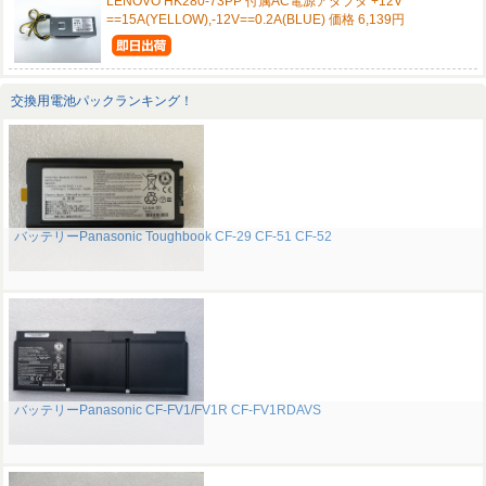
LENOVO HK280-73PP 付属AC電源アダプタ +12V
==15A(YELLOW),-12V==0.2A(BLUE) 価格 6,139円
交換用電池パックランキング！
バッテリーPanasonic Toughbook CF-29 CF-51 CF-52
バッテリーPanasonic CF-FV1/FV1R CF-FV1RDAVS