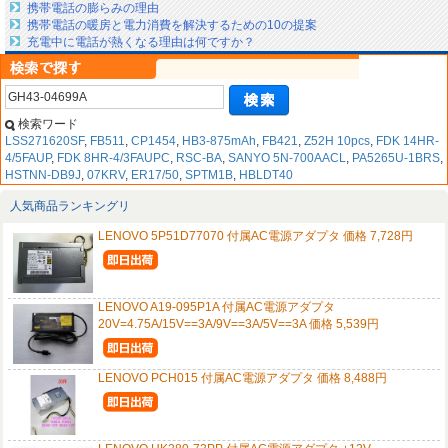
携帯電話の膨らみの理由
携帯電話の暖房と電力消費を解決するための10の提案
充電中に電話が熱くなる理由は何ですか？
検索ワード
LSS271620SF
,
FB511
,
CP1454
,
HB3-875mAh
,
FB421
,
Z52H 10pcs
,
FDK 14HR-
4/5FAUP
,
FDK 8HR-4/3FAUPC
,
RSC-BA
,
SANYO 5N-700AACL
,
PA5265U-1BRS
,
HSTNN-DB9J
,
07KRV
,
ER17/50
,
SPTM1B
,
HBLDT40
人気商品ランキングリ
LENOVO 5P51D77070 付属AC電源アダプタ 価格 7,728円
LENOVO A19-095P1A 付属AC電源アダプタ
20V=4.75A/15V==3A/9V==3A/5V==3A 価格 5,539円
LENOVO PCH015 付属AC電源アダプタ 価格 8,488円