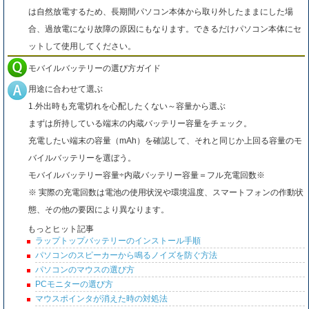
は自然放電するため、長期間パソコン本体から取り外したままにした場
合、過放電になり故障の原因にもなります。できるだけパソコン本体にセ
ットして使用してください。
モバイルバッテリーの選び方ガイド
用途に合わせて選ぶ
1.外出時も充電切れを心配したくない～容量から選ぶ
まずは所持している端末の内蔵バッテリー容量をチェック。
充電したい端末の容量（mAh）を確認して、それと同じか上回る容量のモ
バイルバッテリーを選ぼう。
モバイルバッテリー容量÷内蔵バッテリー容量＝フル充電回数※
※ 実際の充電回数は電池の使用状況や環境温度、スマートフォンの作動状
態、その他の要因により異なります。
もっとヒット記事
ラップトップバッテリーのインストール手順
パソコンのスピーカーから鳴るノイズを防ぐ方法
パソコンのマウスの選び方
PCモニターの選び方
マウスポインタが消えた時の対処法