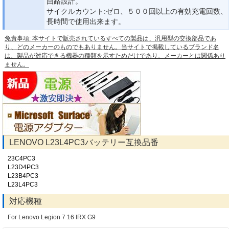
回路設計。
サイクルカウント:ゼロ、５００回以上の有効充電回数、
長時間で使用出来ます。
免責事項: 本サイトで販売されているすべての製品は、汎用型の交換部品であ
り、どのメーカーのものでもありません。当サイトで掲載しているブランド名
は、製品が対応できる機器の種類を示すためだけであり、メーカーとは関係あり
ません。
LENOVO L23L4PC3バッテリー互換品番
23C4PC3
L23D4PC3
L23B4PC3
L23L4PC3
対応機種
For Lenovo Legion 7 16 IRX G9