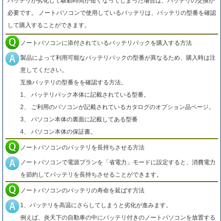
バッテリが劣化して駆動時間が短くなってしまった場合は、バッテリの交換が
必要です。 ノートパソコンで使用しているバッテリは、バッテリの型番を確認
して購入することができます。
ノートパソコンに添付されているバッテリパックを購入する方法
製品によって利用可能なバッテリパックの型番が異なるため、購入時は注
意してください。
互換バッテリの型番をを確認する方法。
1、 バッテリパック本体に記載されている型番。
2、 ご利用のパソコンが記載されているカタログのオプション品ページ。
3、 パソコン本体の裏面に記載してある型番
4、 パソコン本体の保証書。
ノートパソコンのバッテリを長持ちさせる方法
ノートパソコンで電源プランを「省電力」モードに設定すると、消費電力
を節約してバッテリを長持ちさせることができます。
ノートパソコンのバッテリの寿命を延ばす方法
1、バッテリを高温にさらしてしまうと劣化が進みます。
例えば、炎天下の自動車の中にバッテリ付きのノートパソコンを放置する