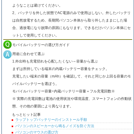
ようなことは避けてください。
2、バッテリを外した状態でAC電源のみで使用はしない。外したバッテリ
は自然放電するため、長期間パソコン本体から取り外したままにした場
合、過放電になり故障の原因にもなります。できるだけパソコン本体にセ
ットして使用してください。
モバイルバッテリーの選び方ガイド
用途に合わせて選ぶ
1.外出時も充電切れを心配したくない～容量から選ぶ
まずは所持している端末の内蔵バッテリー容量をチェック。
充電したい端末の容量（mAh）を確認して、それと同じか上回る容量のモ
バイルバッテリーを選ぼう。
モバイルバッテリー容量÷内蔵バッテリー容量＝フル充電回数※
※ 実際の充電回数は電池の使用状況や環境温度、スマートフォンの作動状
態、その他の要因により異なります。
もっとヒット記事
ラップトップバッテリーのインストール手順
パソコンのスピーカーから鳴るノイズを防ぐ方法
パソコンのマウスの選び方