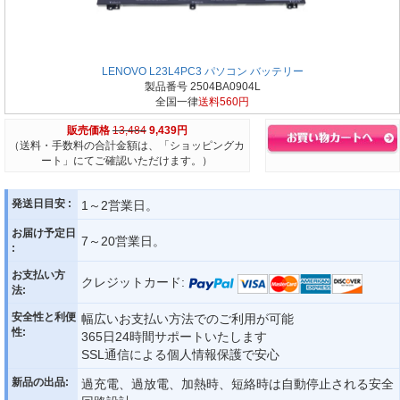
LENOVO L23L4PC3 パソコン バッテリー
製品番号 2504BA0904L
全国一律
送料560円
販売価格
13,484
9,439円
（送料・手数料の合計金額は、「ショッピングカ
ート」にてご確認いただけます。）
発送日目安 :
1～2営業日。
お届け予定日
7～20営業日。
:
お支払い方
クレジットカード:
法:
安全性と利便
幅広いお支払い方法でのご利用が可能
性:
365日24時間サポートいたします
SSL通信による個人情報保護で安心
新品の出品:
過充電、過放電、加熱時、短絡時は自動停止される安全