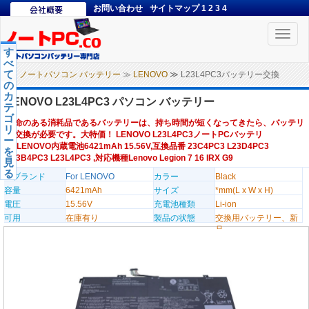
お問い合わせ
サイトマップ
1
2
3
4
Toggle
naviga
す
べ
て
ノートパソコン バッテリー
≫
LENOVO
≫ L23L4PC3バッテリー交換
の
カ
LENOVO L23L4PC3 パソコン バッテリー
テ
ゴ
寿命のある消耗品であるバッテリーは、持ち時間が短くなってきたら、バッテリ
リ
ー交換が必要です。大特価！ LENOVO L23L4PC3ノートPCバッテリ
ー
ー,LENOVO内蔵電池6421mAh 15.56V,互換品番 23C4PC3 L23D4PC3
を
L23B4PC3 L23L4PC3 ,対応機種Lenovo Legion 7 16 IRX G9
見
る
のブランド
For LENOVO
カラー
Black
容量
6421mAh
サイズ
*mm(L x W x H)
電圧
15.56V
充電池種類
Li-ion
可用
在庫有り
製品の状態
交換用バッテリー、新
品