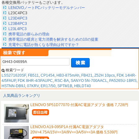
各種交換用バッテリーもございます。
LENOVOノートPCバッテリーモデルナンバー
L23C4PC3
L23D4PC3
L23B4PC3
L23L4PC3
携帯電話の膨らみの理由
携帯電話の暖房と電力消費を解決するための10の提案
充電中に電話が熱くなる理由は何ですか？
検索ワード
LSS271620SF
,
FB511
,
CP1454
,
HB3-875mAh
,
FB421
,
Z52H 10pcs
,
FDK 14HR-
4/5FAUP
,
FDK 8HR-4/3FAUPC
,
RSC-BA
,
SANYO 5N-700AACL
,
PA5265U-1BRS
,
HSTNN-DB9J
,
07KRV
,
ER17/50
,
SPTM1B
,
HBLDT40
人気商品ランキングリ
LENOVO 5P51D77070 付属AC電源アダプタ 価格 7,728円
LENOVO A19-095P1A 付属AC電源アダプタ
20V=4.75A/15V==3A/9V==3A/5V==3A 価格 5,539円