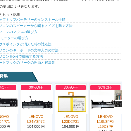
の要因により異なります。
とヒット記事
ップトップバッテリーのインストール手順
ソコンのスピーカーから鳴るノイズを防ぐ方法
ソコンのマウスの選び方
Cモニターの選び方
ウスポインタが消えた時の対処法
ソコンのキーボードの文字入力の方法
ソコンを5分で掃除する方法
ートブックのリークの理由と解決策
特集
%OFF
30%OFF
30%OFF
30%OFF
NOVO
LENOVO
LENOVO
LENOVO
C4P71
L24M3P72
L23D2P31
L19L3PF5
,000 円
104,000 円
104,000 円
L19D3PF