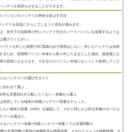
バッテリを長持ちさせることができます。
トパソコンのバッテリの寿命を延ばす方法
バッテリを高温にさらしてしまうと劣化が進みます。
ば、炎天下の自動車の中にバッテリ付きのノートパソコンを放置するような
は避けてください。
バッテリを外した状態でAC電源のみで使用はしない。外したバッテリは自然
するため、長期間パソコン本体から取り外したままにした場合、過放電にな
障の原因にもなります。できるだけパソコン本体にセットして使用してくだ
。
イルバッテリーの選び方ガイド
に合わせて選ぶ
外出時も充電切れを心配したくない～容量から選ぶ
は所持している端末の内蔵バッテリー容量をチェック。
したい端末の容量（mAh）を確認して、それと同じか上回る容量のモバイル
テリーを選ぼう。
イルバッテリー容量÷内蔵バッテリー容量＝フル充電回数※
実際の充電回数は電池の使用状況や環境温度、スマートフォンの作動状態、そ