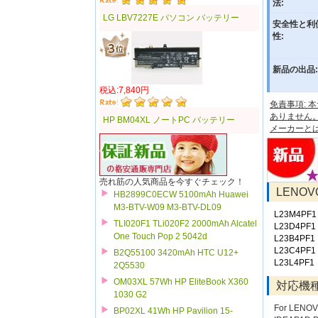
法:
LG LBV7227E パソコン バッテリー
安全性と利
性:
新品の出品:
税込:7,840円
免責事項:
ありません
HP BM04XL ノートPC バッテリー
メーカーと
売れ筋の人気商品を今すぐチェック！
LENO
HB2899C0ECW 5100mAh Huawei
M3-BTV-W09 M3-BTV-DL09
L23M4PF1
TLI020F1 TLi020F2 2000mAh Alcatel
L23D4PF1
One Touch Pop 2 5042d
L23B4PF1
L23C4PF1
B2Q55100 3420mAh HTC U12+
L23L4PF1
2Q5530
OM03XL 57Wh HP EliteBook X360
対応機
1030 G2
For LENOV
BP02XL 41Wh HP Pavilion 15-