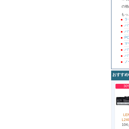
の他
もっ
ラ
パ
パ
P
マ
パ
パ
ノ
おすすめ
30
LE
L24
104