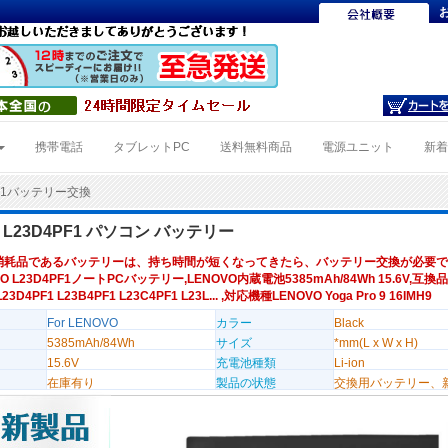
携帯電話
タブレットPC
送料無料商品
電源ユニット
新
PF1バッテリー交換
O L23D4PF1 パソコン バッテリー
消耗品であるバッテリーは、持ち時間が短くなってきたら、バッテリー交換が必要で
VO L23D4PF1ノートPCバッテリー,LENOVO内蔵電池5385mAh/84Wh 15.6V,互換
L23D4PF1 L23B4PF1 L23C4PF1 L23L... ,対応機種LENOVO Yoga Pro 9 16IMH9
For LENOVO
カラー
Black
5385mAh/84Wh
サイズ
*mm(L x W x H)
15.6V
充電池種類
Li-ion
在庫有り
製品の状態
交換用バッテリー、