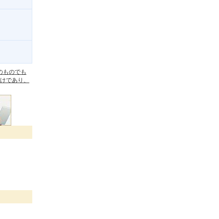
。
のものでも
けであり、