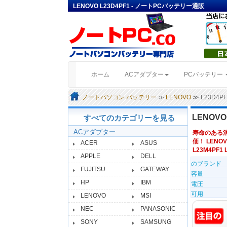
LENOVO L23D4PF1 - ノートPCバッテリー通販
(current)
ホーム
ACアダプター
PCバッテリー
ノートパソコン バッテリー
≫
LENOVO
≫ L23D4
LENOV
すべてのカテゴリーを見る
ACアダプター
寿命のある
価！ LENO
ACER
ASUS
L23M4PF1 
APPLE
DELL
のブランド
FUJITSU
GATEWAY
容量
HP
IBM
電圧
可用
LENOVO
MSI
NEC
PANASONIC
SONY
SAMSUNG