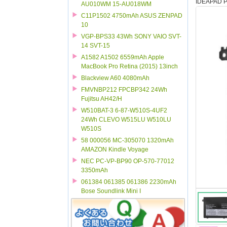
IDEAPAD P
AU010WM 15-AU018WM
C11P1502 4750mAh ASUS ZENPAD
10
VGP-BPS33 43Wh SONY VAIO SVT-
14 SVT-15
A1582 A1502 6559mAh Apple
MacBook Pro Retina (2015) 13inch
Blackview A60 4080mAh
FMVNBP212 FPCBP342 24Wh
Fujitsu AH42/H
W510BAT-3 6-87-W510S-4UF2
24Wh CLEVO W515LU W510LU
W510S
58 000056 MC-305070 1320mAh
AMAZON Kindle Voyage
NEC PC-VP-BP90 OP-570-77012
3350mAh
061384 061385 061386 2230mAh
Bose Soundlink Mini I