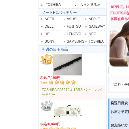
TOSHIBA
もっと見る≫
ノートPCバッテリー
ACER
ASUS
APPLE
DELL
FUJITSU
GATEWAY
HP
LENOVO
NEC
SONY
SAMSUNG
TOSHIBA
今週の目玉商品
税込:7,190円
（送料・手
TOSHIBA PA5212U-1BRS パソコン バ
ッテリー
発送日目安 
お届け予定
:
税込:6,840円
お支払い方