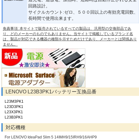
回路設計。
サイクルカウント:ゼロ、５００回以上の有効充電回数、
長時間で使用出来ます。
免責事項: 本サイトで販売されているすべての製品は、汎用型の交換部品であ
り、どのメーカーのものでもありません。当サイトで掲載しているブランド名
は、製品が対応できる機器の種類を示すためだけであり、メーカーとは関係あり
ません。
LENOVO L23B3PK1バッテリー互換品番
L23M3PK1
L23D3PK1
L23X3PK1
L23B3PK1
対応機種
For LENOVO IdeaPad Slim 5 14IMH9/15IRH9/16AHP9