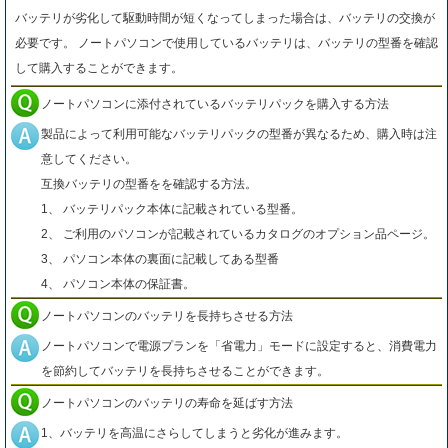
バッテリが劣化して駆動時間が短くなってしまった場合は、バッテリの交換が
必要です。 ノートパソコンで使用しているバッテリは、バッテリの型番を確認
して購入することができます。
ノートパソコンに添付されているバッテリパックを購入する方法
製品によって利用可能なバッテリパックの型番が異なるため、購入時は注
意してください。
互換バッテリの型番をを確認する方法。
1、 バッテリパック本体に記載されている型番。
2、 ご利用のパソコンが記載されているカタログのオプション品ページ。
3、 パソコン本体の裏面に記載してある型番
4、 パソコン本体の保証書。
ノートパソコンのバッテリを長持ちさせる方法
ノートパソコンで電源プランを「省電力」モードに設定すると、消費電力
を節約してバッテリを長持ちさせることができます。
ノートパソコンのバッテリの寿命を延ばす方法
1、バッテリを高温にさらしてしまうと劣化が進みます。