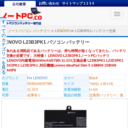
お問い合わせ
サイトマップ
1
2
3
4
Toggle
naviga
す
べ
て
ノートパソコン バッテリー
≫
LENOVO
≫ L23B3PK1バッテリー交換
の
カ
LENOVO L23B3PK1 パソコン バッテリー
テ
ゴ
寿命のある消耗品であるバッテリーは、持ち時間が短くなってきたら、バッテリ
リ
ー交換が必要です。大特価！ LENOVO L23B3PK1ノートPCバッテリ
ー
ー,LENOVO内蔵電池5040mAh/57Wh 11.31V,互換品番 L23M3PK1 L23D3PK1
を
L23X3PK1 L23B3PK1 ,対応機種Lenovo IdeaPad Slim 5 14IMH9 15IRH9
見
16AHP9
る
のブランド
For LENOVO
カラー
Black
容量
5040mAh/57Wh
サイズ
*mm(L x W x H)
電圧
11.31V
充電池種類
Li-ion
可用
在庫有り
製品の状態
交換用バッテリー、新
品