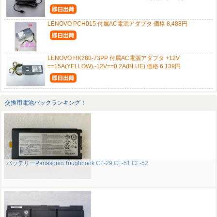
LENOVO PCH015 付属AC電源アダプタ 価格 8,488円
LENOVO HK280-73PP 付属AC電源アダプタ +12V
==15A(YELLOW),-12V==0.2A(BLUE) 価格 6,139円
交換用電池パックランキング！
バッテリーPanasonic Toughbook CF-29 CF-51 CF-52