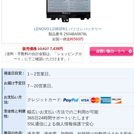
LENOVO L23B3PK1 パソコン バッテリー
製品番号 2504BA0878L
全国一律
送料560円
販売価格
10,627
7,439円
（送料・手数料の合計金額は、「ショッピングカ
ート」にてご確認いただけます。）
発送日目安 :
1～2営業日。
お届け予定日
7～20営業日。
:
お支払い方
クレジットカード:
法:
安全性と利便
幅広いお支払い方法でのご利用が可能
性:
365日24時間サポートいたします
SSL通信による個人情報保護で安心
新品の出品:
過充電、過放電、加熱時、短絡時は自動停止される安全