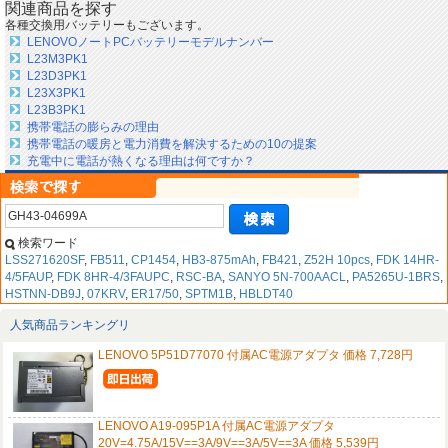
関連商品を探す
各種交換用バッテリーもございます。
LENOVOノートPCバッテリーモデルナンバー
L23M3PK1
L23D3PK1
L23X3PK1
L23B3PK1
携帯電話の膨らみの理由
携帯電話の暖房と電力消費を解決するための10の提案
充電中に電話が熱くなる理由は何ですか？
検索ワード
LSS271620SF
,
FB511
,
CP1454
,
HB3-875mAh
,
FB421
,
Z52H 10pcs
,
FDK 14HR-
4/5FAUP
,
FDK 8HR-4/3FAUPC
,
RSC-BA
,
SANYO 5N-700AACL
,
PA5265U-1BRS
,
HSTNN-DB9J
,
07KRV
,
ER17/50
,
SPTM1B
,
HBLDT40
人気商品ランキングリ
LENOVO 5P51D77070 付属AC電源アダプタ 価格 7,728円
LENOVO A19-095P1A 付属AC電源アダプタ
20V=4.75A/15V==3A/9V==3A/5V==3A 価格 5,539円