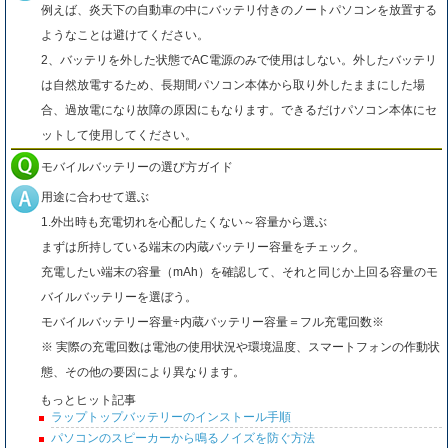
例えば、炎天下の自動車の中にバッテリ付きのノートパソコンを放置する
ようなことは避けてください。
2、バッテリを外した状態でAC電源のみで使用はしない。外したバッテリ
は自然放電するため、長期間パソコン本体から取り外したままにした場
合、過放電になり故障の原因にもなります。できるだけパソコン本体にセ
ットして使用してください。
モバイルバッテリーの選び方ガイド
用途に合わせて選ぶ
1.外出時も充電切れを心配したくない～容量から選ぶ
まずは所持している端末の内蔵バッテリー容量をチェック。
充電したい端末の容量（mAh）を確認して、それと同じか上回る容量のモ
バイルバッテリーを選ぼう。
モバイルバッテリー容量÷内蔵バッテリー容量＝フル充電回数※
※ 実際の充電回数は電池の使用状況や環境温度、スマートフォンの作動状
態、その他の要因により異なります。
もっとヒット記事
ラップトップバッテリーのインストール手順
パソコンのスピーカーから鳴るノイズを防ぐ方法