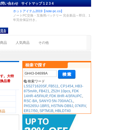
お問い合わせ
サイトマップ
1
2
3
4
ホットアイテム2019【note-pc.co】
ノートPC交換・互換用バッテリー 完全新品～即日、1
年完全保証付き。
着商品
人気商品
その他
す。大特
,互換品番
検索ワード
LSS271620SF
,
FB511
,
CP1454
,
HB3-
875mAh
,
FB421
,
Z52H 10pcs
,
FDK
14HR-4/5FAUP
,
FDK 8HR-4/3FAUPC
,
RSC-BA
,
SANYO 5N-700AACL
,
PA5265U-1BRS
,
HSTNN-DB9J
,
07KRV
,
ER17/50
,
SPTM1B
,
HBLDT40
新品