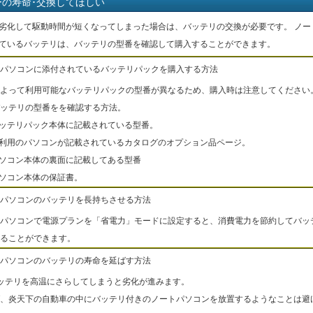
ーの寿命･交換してほしい
劣化して駆動時間が短くなってしまった場合は、バッテリの交換が必要です。 ノー
ているバッテリは、バッテリの型番を確認して購入することができます。
パソコンに添付されているバッテリパックを購入する方法
よって利用可能なバッテリパックの型番が異なるため、購入時は注意してください
ッテリの型番をを確認する方法。
バッテリパック本体に記載されている型番。
ご利用のパソコンが記載されているカタログのオプション品ページ。
パソコン本体の裏面に記載してある型番
パソコン本体の保証書。
パソコンのバッテリを長持ちさせる方法
パソコンで電源プランを「省電力」モードに設定すると、消費電力を節約してバッ
ることができます。
パソコンのバッテリの寿命を延ばす方法
ッテリを高温にさらしてしまうと劣化が進みます。
、炎天下の自動車の中にバッテリ付きのノートパソコンを放置するようなことは避