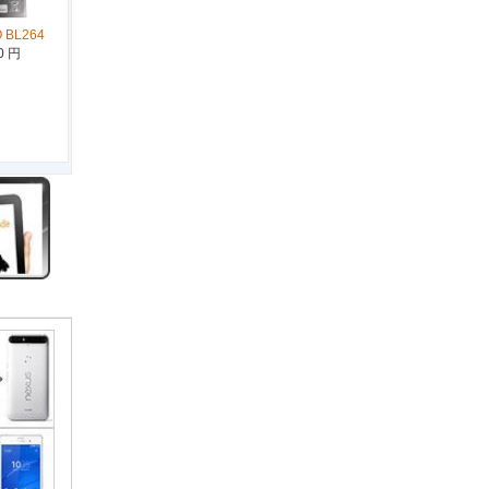
 BL264
0 円