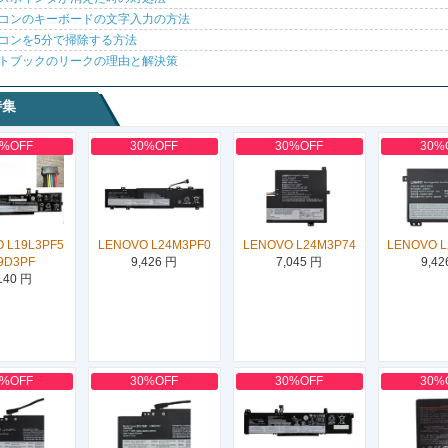
コンのキーボードの文字入力の方法
コンを5分で掃除する方法
トブックのリークの理由と解決策
特集
0%OFF
30%OFF
30%OFF
30%
 L19L3PF5
LENOVO L24M3PF0
LENOVO L24M3P74
LENOVO 
9D3PF
9,426 円
7,045 円
9,42
140 円
0%OFF
30%OFF
30%OFF
30%