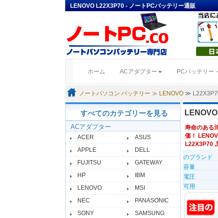
LENOVO L22X3P70 - ノートPCバッテリー通販
(current)
ホーム
ACアダプター
PCバッテリー
ノートパソコン バッテリー
≫
LENOVO
≫ L22X3
LENOV
すべてのカテゴリーを見る
ACアダプター
寿命のある
価！ LENOV
ACER
ASUS
L22X3P70 
APPLE
DELL
のブランド
FUJITSU
GATEWAY
容量
HP
IBM
電圧
可用
LENOVO
MSI
NEC
PANASONIC
SONY
SAMSUNG