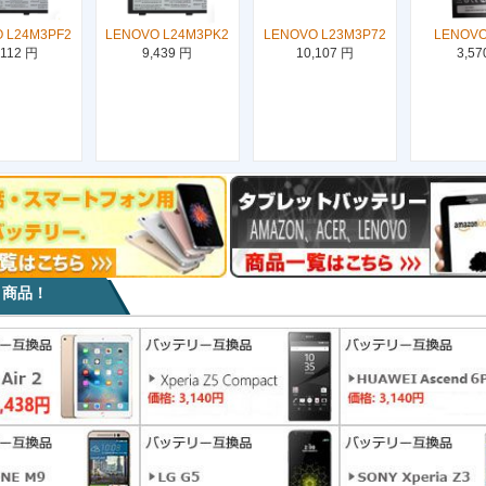
 L24M3PF2
LENOVO L24M3PK2
LENOVO L23M3P72
LENOVO
,112 円
9,439 円
10,107 円
3,57
目商品！