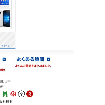
ですか？
報配信中
gger
：
会社概要