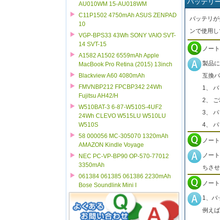
バッテリ
AU010WM 15-AU018WM
C11P1502 4750mAh ASUS ZENPAD
バッテリが
10
ンで使用し
VGP-BPS33 43Wh SONY VAIO SVT-
14 SVT-15
ノート
A1582 A1502 6559mAh Apple
製品に
MacBook Pro Retina (2015) 13inch
互換バ
Blackview A60 4080mAh
FMVNBP212 FPCBP342 24Wh
1、 
Fujitsu AH42/H
2、 
W510BAT-3 6-87-W510S-4UF2
3、 
24Wh CLEVO W515LU W510LU
4、 
W510S
58 000056 MC-305070 1320mAh
ノート
AMAZON Kindle Voyage
ノート
NEC PC-VP-BP90 OP-570-77012
3350mAh
ちさせ
061384 061385 061386 2230mAh
ノート
Bose Soundlink Mini I
1、バ
例えば