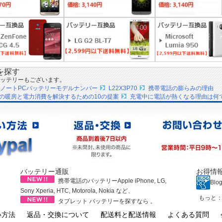
を探す
ッテリーもございます。
VOノートPCバッテリーモデルナンバー
L22X3P70
携帯電話の膨らみの理由
の暖房と電力消費を解決するための10の提案
充電中に電話が熱くなる理由は何
バッテリー通販
お得情
携帯電話のバッテリーApple iPhone, LG,
Blo
Sony Xperia, HTC, Motorola, Nokia など、
もっと
タブレット バッテリーを探すなら 。
い方法
返品・交換について
配送料と配送情報
よくある質問