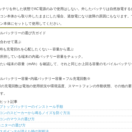
ッテリを外した状態でAC電源のみで使用はしない。外したバッテリは自然放電する
コン本体から取り外したままにした場合、過放電になり故障の原因にもなります。
ン本体にセットして使用してください。
ルバッテリーの選び方ガイド
合わせて選ぶ
出時も充電切れを心配したくない～容量から選ぶ
所持している端末の内蔵バッテリー容量をチェック。
たい端末の容量（mAh）を確認して、それと同じか上回る容量のモバイルバッテリ
ルバッテリー容量÷内蔵バッテリー容量＝フル充電回数※
際の充電回数は電池の使用状況や環境温度、スマートフォンの作動状態、その他の要
す。
ヒット記事
プトップバッテリーのインストール手順
コンのスピーカーから鳴るノイズを防ぐ方法
コンのマウスの選び方
モニターの選び方
スポインタが消えた時の対処法