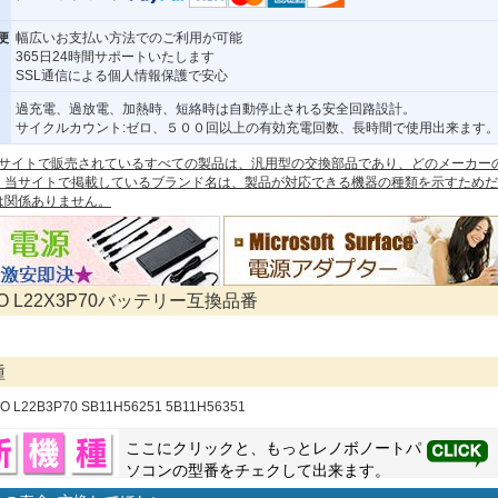
便
幅広いお支払い方法でのご利用が可能
365日24時間サポートいたします
SSL通信による個人情報保護で安心
過充電、過放電、加熱時、短絡時は自動停止される安全回路設計。
サイクルカウント:ゼロ、５００回以上の有効充電回数、長時間で使用出来ます
 本サイトで販売されているすべての製品は、汎用型の交換部品であり、どのメーカー
。当サイトで掲載しているブランド名は、製品が対応できる機器の種類を示すためだ
は関係ありません。
VO L22X3P70バッテリー互換品番
種
VO L22B3P70 SB11H56251 5B11H56351
ここにクリックと、もっと
レノボ
ノートパ
ソコンの型番をチェクして出来ます。