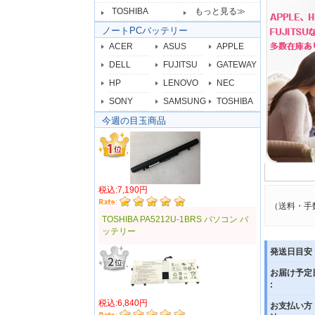
TOSHIBA
もっと見る≫
ノートPCバッテリー
ACER
ASUS
APPLE
DELL
FUJITSU
GATEWAY
HP
LENOVO
NEC
SONY
SAMSUNG
TOSHIBA
今週の目玉商品
税込:7,190円
（送料・手
TOSHIBA PA5212U-1BRS パソコン バ
ッテリー
発送日目安 
お届け予定
:
税込:6,840円
お支払い方