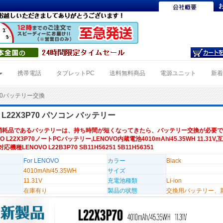
携帯電話
タブレットPC
送料無料商品
電源ユニット
新
P70バッテリー交換
O L22X3P70 パソコン バッテリー
消耗品であるバッテリーは、持ち時間が短くなってきたら、バッテリー交換が必要で
O L22X3P70ノートPCバッテリー,LENOVO内蔵電池4010mAh/45.35WH 11.31V
,対応機種LENOVO L22B3P70 SB11H56251 5B11H56351
For LENOVO
カラー
Black
4010mAh/45.35WH
サイズ
11.31V
充電池種類
Li-ion
在庫有り
製品の状態
交換用バッテリー、