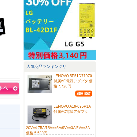
人気商品ランキングリ
LENOVO 5P51D77070
付属AC電源アダプタ 価
格 7,728円
LENOVO A19-095P1A
付属AC電源アダプタ
20V=4.75A/15V==3A/9V==3A/5V==3A
価格 5,539円