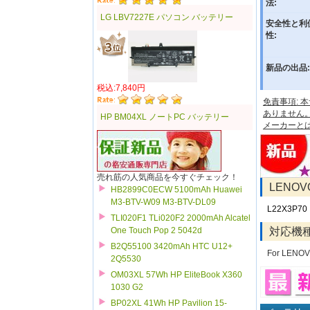
法:
LG LBV7227E パソコン バッテリー
安全性と利
性:
新品の出品:
税込:7,840円
免責事項:
ありません
HP BM04XL ノートPC バッテリー
メーカーと
売れ筋の人気商品を今すぐチェック！
LENO
HB2899C0ECW 5100mAh Huawei
M3-BTV-W09 M3-BTV-DL09
L22X3P70
TLI020F1 TLi020F2 2000mAh Alcatel
対応機
One Touch Pop 2 5042d
B2Q55100 3420mAh HTC U12+
For LENO
2Q5530
OM03XL 57Wh HP EliteBook X360
1030 G2
BP02XL 41Wh HP Pavilion 15-