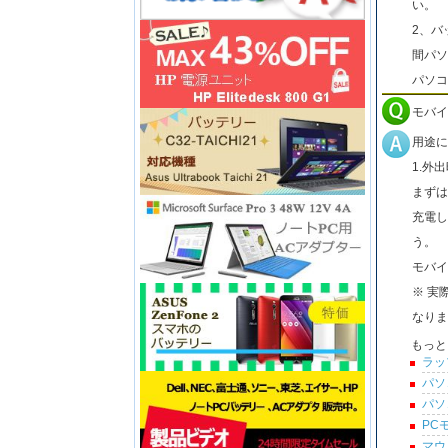
い。
2、バ
間パソ
パソコ
モバイ
用途に
1.外
まずは
充電し
う。
モバイ
※ 実
なりま
もっと
ラッ
パソ
パソ
PC
マウ