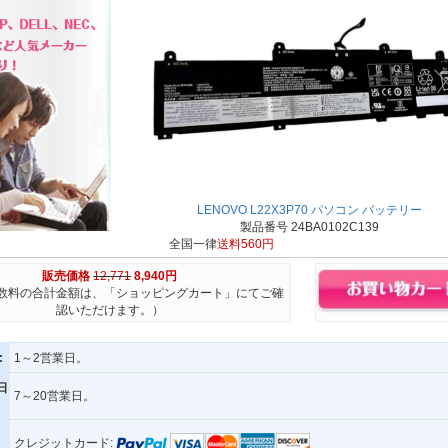
LENOVO L22X3P70 パソコン バッテリー
製品番号 24BA0102C139
全国一律
送料560円
販売価格
12,771
8,940円
数料の合計金額は、「ショッピングカート」にてご確
認いただけます。）
:
1～2営業日。
日
7～20営業日。
クレジットカード: