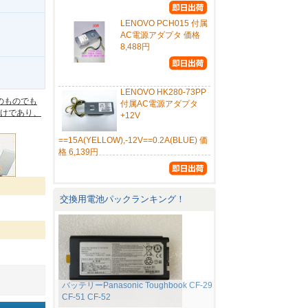
LENOVO PCH015 付属
AC電源アダプタ 価格
8,488円
。
LENOVO HK280-73PP
のものでも
付属AC電源アダプタ
けであり、
+12V
==15A(YELLOW),-12V==0.2A(BLUE) 価
格 6,139円
交換用電池パックランキング！
バッテリーPanasonic Toughbook CF-29
CF-51 CF-52