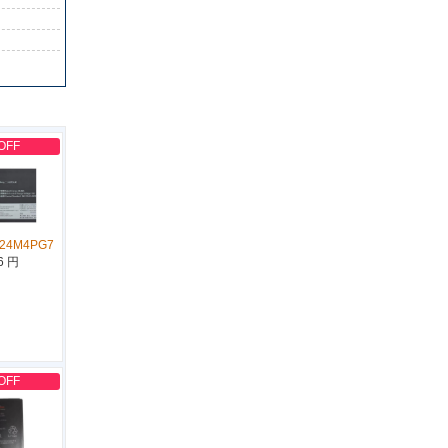
OFF
L24M4PG7
6 円
OFF