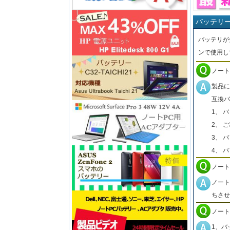
バッテリ
バッテリが
ンで使用し
ノート
製品に
互換バ
1、 
2、 
3、 
4、 
ノート
ノート
ちさせ
ノート
1、バ