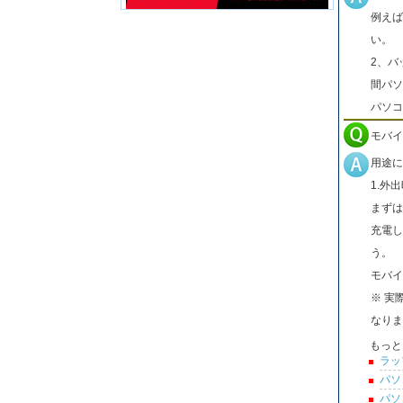
例えば
い。
2、バ
間パソ
パソコ
モバイ
用途に
1.外
まずは
充電し
う。
モバイ
※ 実
なりま
もっと
ラッ
パソ
パソ