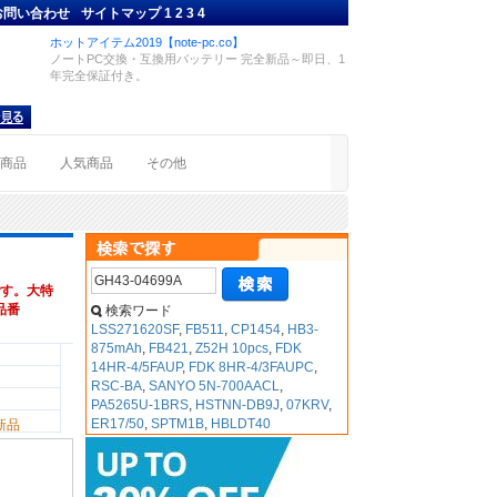
お問い合わせ
サイトマップ
1
2
3
4
ホットアイテム2019【note-pc.co】
ノートPC交換・互換用バッテリー 完全新品～即日、1
年完全保証付き。
着商品
人気商品
その他
す。大特
換品番
検索ワード
LSS271620SF
,
FB511
,
CP1454
,
HB3-
875mAh
,
FB421
,
Z52H 10pcs
,
FDK
14HR-4/5FAUP
,
FDK 8HR-4/3FAUPC
,
RSC-BA
,
SANYO 5N-700AACL
,
PA5265U-1BRS
,
HSTNN-DB9J
,
07KRV
,
ER17/50
,
SPTM1B
,
HBLDT40
新品