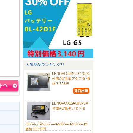
人気商品ランキングリ
LENOVO 5P51D77070
付属AC電源アダプタ 価
格 7,728円
LENOVO A19-095P1A
付属AC電源アダプタ
20V=4.75A/15V==3A/9V==3A/5V==3A
価格 5,539円