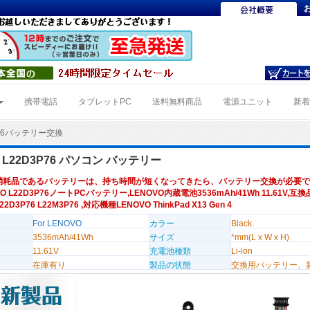
携帯電話
タブレットPC
送料無料商品
電源ユニット
新
P76バッテリー交換
O L22D3P76 パソコン バッテリー
消耗品であるバッテリーは、持ち時間が短くなってきたら、バッテリー交換が必要で
O L22D3P76ノートPCバッテリー,LENOVO内蔵電池3536mAh/41Wh 11.61V,互
L22D3P76 L22M3P76 ,対応機種LENOVO ThinkPad X13 Gen 4
For LENOVO
カラー
Black
3536mAh/41Wh
サイズ
*mm(L x W x H)
11.61V
充電池種類
Li-ion
在庫有り
製品の状態
交換用バッテリー、