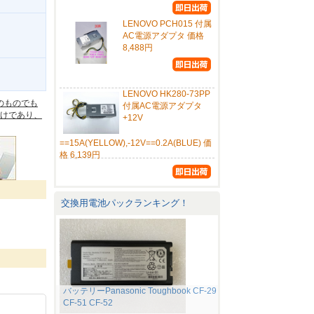
LENOVO PCH015 付属
AC電源アダプタ 価格
8,488円
。
LENOVO HK280-73PP
のものでも
付属AC電源アダプタ
けであり、
+12V
==15A(YELLOW),-12V==0.2A(BLUE) 価
格 6,139円
交換用電池パックランキング！
バッテリーPanasonic Toughbook CF-29
CF-51 CF-52