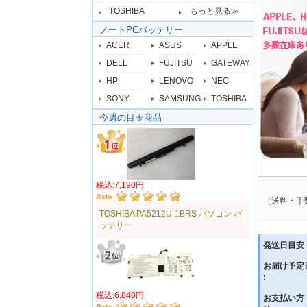
TOSHIBA
もっと見る≫
ノートPCバッテリー
ACER
ASUS
APPLE
DELL
FUJITSU
GATEWAY
HP
LENOVO
NEC
SONY
SAMSUNG
TOSHIBA
今週の目玉商品
税込:7,190円
（送料・手
TOSHIBA PA5212U-1BRS パソコン バ
ッテリー
発送日目安 
お届け予定
:
税込:6,840円
お支払い方