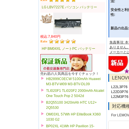
法:
LG LBV7227E パソコン バッテリー
安全性と利
性:
新品の出品:
税込:7,840円
免責事項:
ありません
HP BM04XL ノートPC バッテリー
メーカーと
売れ筋の人気商品を今すぐチェック！
LENO
HB2899C0ECW 5100mAh Huawei
M3-BTV-W09 M3-BTV-DL09
L22L3P76
TLI020F1 TLi020F2 2000mAh Alcatel
L22D3P76
One Touch Pop 2 5042d
L22M3P76
B2Q55100 3420mAh HTC U12+
対応機
2Q5530
OM03XL 57Wh HP EliteBook X360
For LEMOV
1030 G2
BP02XL 41Wh HP Pavilion 15-