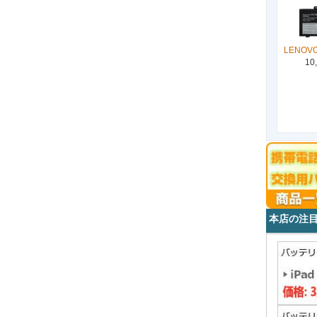
LENOVO
10
本店の注