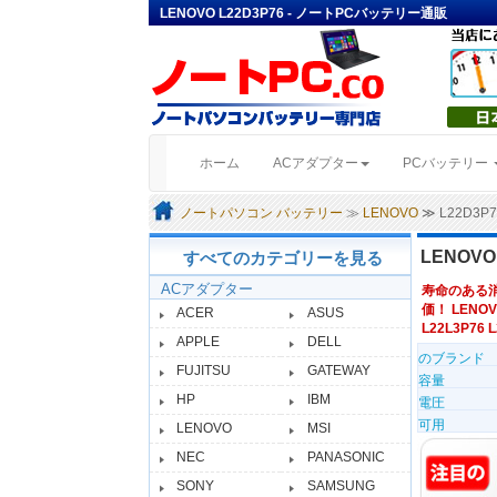
LENOVO L22D3P76 - ノートPCバッテリー通販
(current)
ホーム
ACアダプター
PCバッテリー
ノートパソコン バッテリー
≫
LENOVO
≫ L22D3
LENOV
すべてのカテゴリーを見る
ACアダプター
寿命のある
価！ LENOV
ACER
ASUS
L22L3P76 
APPLE
DELL
のブランド
FUJITSU
GATEWAY
容量
HP
IBM
電圧
可用
LENOVO
MSI
NEC
PANASONIC
SONY
SAMSUNG