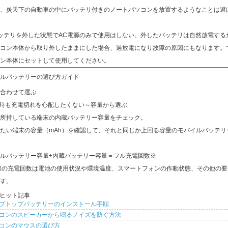
、炎天下の自動車の中にバッテリ付きのノートパソコンを放置するようなことは避
ッテリを外した状態でAC電源のみで使用はしない。外したバッテリは自然放電する
コン本体から取り外したままにした場合、過放電になり故障の原因にもなります。
ン本体にセットして使用してください。
ルバッテリーの選び方ガイド
合わせて選ぶ
出時も充電切れを心配したくない～容量から選ぶ
所持している端末の内蔵バッテリー容量をチェック。
たい端末の容量（mAh）を確認して、それと同じか上回る容量のモバイルバッテリ
ルバッテリー容量÷内蔵バッテリー容量＝フル充電回数※
際の充電回数は電池の使用状況や環境温度、スマートフォンの作動状態、その他の要
す。
ヒット記事
プトップバッテリーのインストール手順
コンのスピーカーから鳴るノイズを防ぐ方法
コンのマウスの選び方