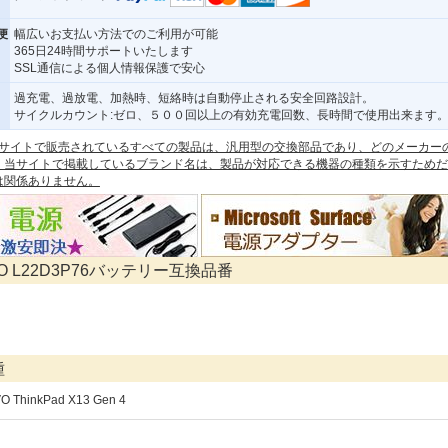
便
幅広いお支払い方法でのご利用が可能
365日24時間サポートいたします
SSL通信による個人情報保護で安心
過充電、過放電、加熱時、短絡時は自動停止される安全回路設計。
サイクルカウント:ゼロ、５００回以上の有効充電回数、長時間で使用出来ます
 本サイトで販売されているすべての製品は、汎用型の交換部品であり、どのメーカー
。当サイトで掲載しているブランド名は、製品が対応できる機器の種類を示すためだ
は関係ありません。
VO L22D3P76バッテリー互換品番
種
O ThinkPad X13 Gen 4