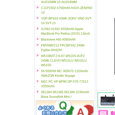
AU010WM 15-AU018WM
C11P1502 4750mAh ASUS ZENPAD
10
VGP-BPS33 43Wh SONY VAIO SVT-
14 SVT-15
A1582 A1502 6559mAh Apple
MacBook Pro Retina (2015) 13inch
Blackview A60 4080mAh
FMVNBP212 FPCBP342 24Wh
Fujitsu AH42/H
W510BAT-3 6-87-W510S-4UF2
24Wh CLEVO W515LU W510LU
W510S
58 000056 MC-305070 1320mAh
AMAZON Kindle Voyage
NEC PC-VP-BP90 OP-570-77012
3350mAh
061384 061385 061386 2230mAh
Bose Soundlink Mini I