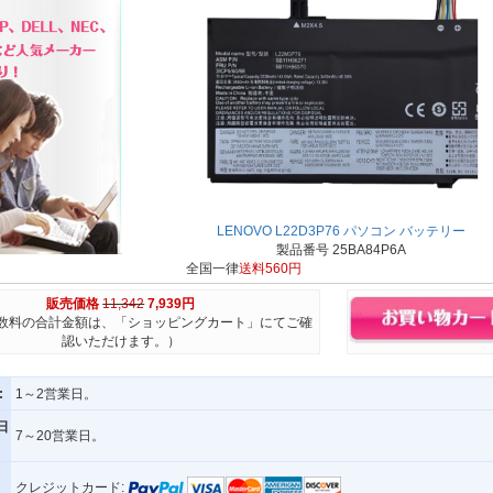
LENOVO L22D3P76 パソコン バッテリー
製品番号 25BA84P6A
全国一律
送料560円
販売価格
11,342
7,939円
数料の合計金額は、「ショッピングカート」にてご確
認いただけます。）
:
1～2営業日。
日
7～20営業日。
クレジットカード: