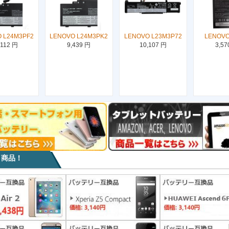
 L24M3PF2
LENOVO L24M3PK2
LENOVO L23M3P72
LENOVO
,112 円
9,439 円
10,107 円
3,57
目商品！