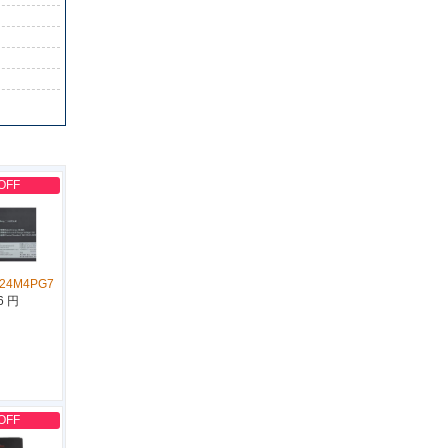
OFF
L24M4PG7
6 円
OFF