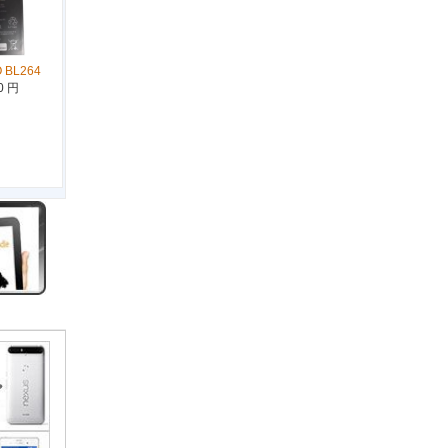
 BL264
0 円