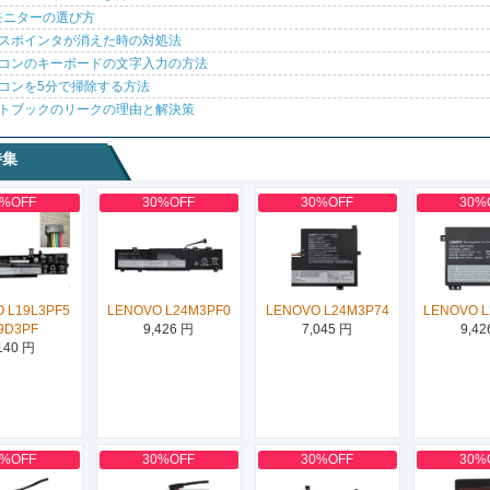
モニターの選び方
スポインタが消えた時の対処法
コンのキーボードの文字入力の方法
コンを5分で掃除する方法
トブックのリークの理由と解決策
特集
0%OFF
30%OFF
30%OFF
30%
 L19L3PF5
LENOVO L24M3PF0
LENOVO L24M3P74
LENOVO 
9D3PF
9,426 円
7,045 円
9,42
140 円
0%OFF
30%OFF
30%OFF
30%