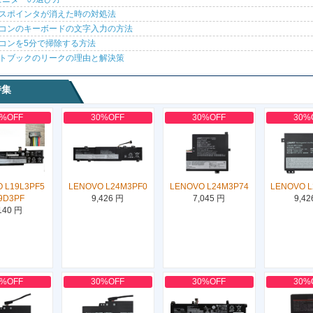
スポインタが消えた時の対処法
コンのキーボードの文字入力の方法
コンを5分で掃除する方法
トブックのリークの理由と解決策
特集
0%OFF
30%OFF
30%OFF
30%
 L19L3PF5
LENOVO L24M3PF0
LENOVO L24M3P74
LENOVO 
9D3PF
9,426 円
7,045 円
9,42
140 円
0%OFF
30%OFF
30%OFF
30%