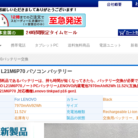
携帯電話
タブレットPC
送料無料商品
電源ユニット
新
P70バッテリー交換
O L21M6P70 パソコン バッテリー
消耗品であるバッテリーは、持ち時間が短くなってきたら、バッテリー交換が必要で
O L21M6P70ノートPCバッテリー,LENOVO内蔵電池7970mAh/92Wh 11.52V,互
L21M6P70 ,対応機種Lenovo tinkpad p16 gen1
For LENOVO
カラー
Black
7970mAh/92Wh
サイズ
11.52V
充電池種類
Rechargeable Li-ion
在庫有り
製品の状態
交換用バッテリー、