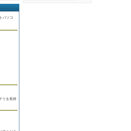
トパソコ
。
テリを長持