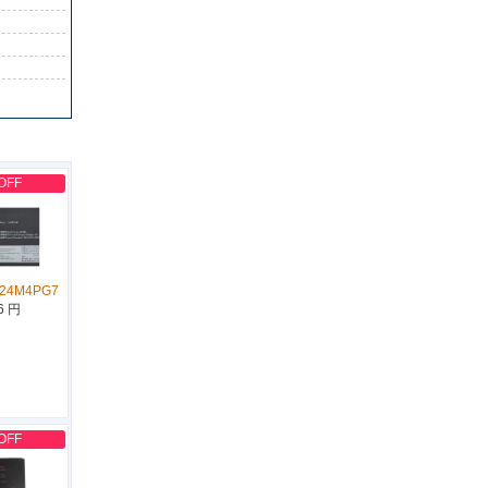
OFF
L24M4PG7
6 円
OFF