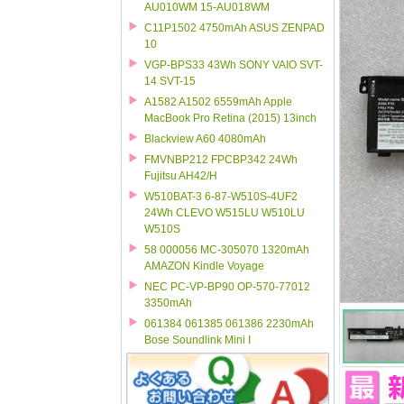
AU010WM 15-AU018WM
C11P1502 4750mAh ASUS ZENPAD
10
VGP-BPS33 43Wh SONY VAIO SVT-
14 SVT-15
A1582 A1502 6559mAh Apple
MacBook Pro Retina (2015) 13inch
Blackview A60 4080mAh
FMVNBP212 FPCBP342 24Wh
Fujitsu AH42/H
W510BAT-3 6-87-W510S-4UF2
24Wh CLEVO W515LU W510LU
W510S
58 000056 MC-305070 1320mAh
AMAZON Kindle Voyage
NEC PC-VP-BP90 OP-570-77012
3350mAh
061384 061385 061386 2230mAh
Bose Soundlink Mini I