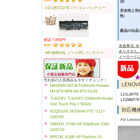
法:
LG LBV7227E パソコン バッテリー
安全性と利
性:
新品の出品:
税込:7,840円
免責事項:
ありません
HP BM04XL ノートPC バッテリー
メーカーと
売れ筋の人気商品を今すぐチェック！
LENO
HB2899C0ECW 5100mAh Huawei
M3-BTV-W09 M3-BTV-DL09
L21L6P70
TLI020F1 TLi020F2 2000mAh Alcatel
L21M6P70
One Touch Pop 2 5042d
対応機
B2Q55100 3420mAh HTC U12+
2Q5530
For Lenovo
OM03XL 57Wh HP EliteBook X360
1030 G2
BP02XL 41Wh HP Pavilion 15-