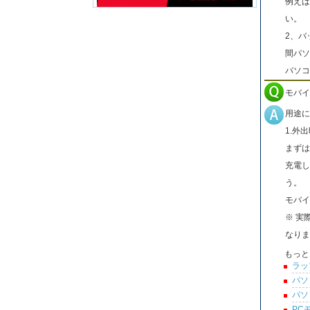
例えば
い。
2、バ
間パソ
パソコ
モバイ
用途に
1.外
まずは
充電し
う。
モバイ
※ 実
なりま
もっと
ラッ
パソ
パソ
PC