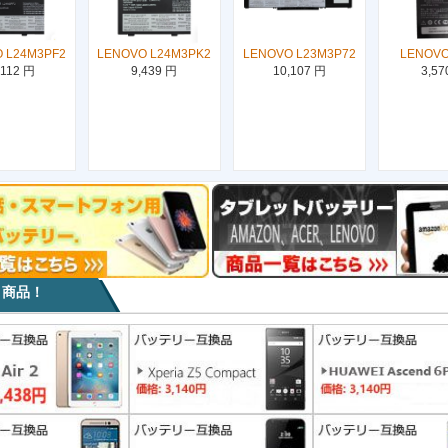
 L24M3PF2
LENOVO L24M3PK2
LENOVO L23M3P72
LENOVO
,112 円
9,439 円
10,107 円
3,57
目商品！