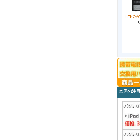
LENOVO
10
本店の注