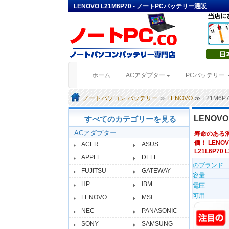
LENOVO L21M6P70 - ノートPCバッテリー通販
(current)
ホーム
ACアダプター
PCバッテリー
ノートパソコン バッテリー
≫
LENOVO
≫ L21M6
LENOV
すべてのカテゴリーを見る
ACアダプター
寿命のある
価！ LENOV
ACER
ASUS
L21L6P70 
APPLE
DELL
のブランド
FUJITSU
GATEWAY
容量
HP
IBM
電圧
可用
LENOVO
MSI
NEC
PANASONIC
SONY
SAMSUNG