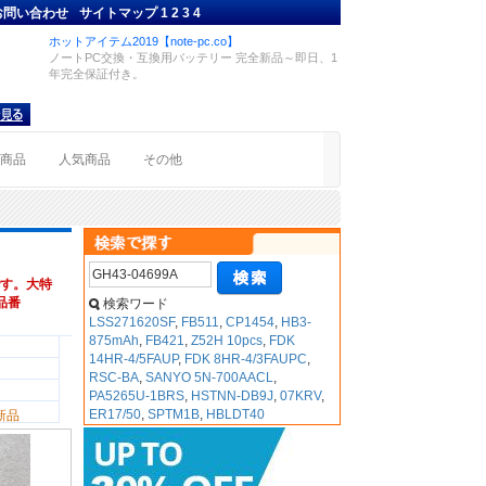
お問い合わせ
サイトマップ
1
2
3
4
ホットアイテム2019【note-pc.co】
ノートPC交換・互換用バッテリー 完全新品～即日、1
年完全保証付き。
着商品
人気商品
その他
す。大特
換品番
検索ワード
LSS271620SF
,
FB511
,
CP1454
,
HB3-
875mAh
,
FB421
,
Z52H 10pcs
,
FDK
14HR-4/5FAUP
,
FDK 8HR-4/3FAUPC
,
RSC-BA
,
SANYO 5N-700AACL
,
PA5265U-1BRS
,
HSTNN-DB9J
,
07KRV
,
ER17/50
,
SPTM1B
,
HBLDT40
新品