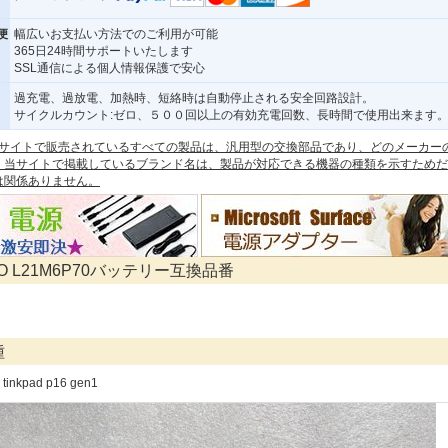
便
幅広いお支払い方法でのご利用が可能
365日24時間サポートいたします
SSL通信による個人情報保護で安心
過充電、過放電、加熱時、短絡時は自動停止される安全回路設計。
サイクルカウント:ゼロ、５００回以上の有効充電回数、長時間で使用出来ます
 本サイトで販売されているすべての製品は、汎用型の交換部品であり、どのメーカー
。当サイトで掲載しているブランド名は、製品が対応できる機器の種類を示すためだ
は関係ありません。
VO L21M6P70バッテリー互換品番
種
 tinkpad p16 gen1