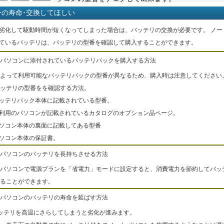
ーの寿命･交換してほしい
劣化して駆動時間が短くなってしまった場合は、バッテリの交換が必要です。 ノー
ているバッテリは、バッテリの型番を確認して購入することができます。
パソコンに添付されているバッテリパックを購入する方法
よって利用可能なバッテリパックの型番が異なるため、購入時は注意してください
ッテリの型番をを確認する方法。
バッテリパック本体に記載されている型番。
ご利用のパソコンが記載されているカタログのオプション品ページ。
パソコン本体の裏面に記載してある型番
パソコン本体の保証書。
パソコンのバッテリを長持ちさせる方法
パソコンで電源プランを「省電力」モードに設定すると、消費電力を節約してバッ
ることができます。
パソコンのバッテリの寿命を延ばす方法
ッテリを高温にさらしてしまうと劣化が進みます。