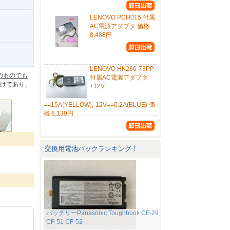
LENOVO PCH015 付属
AC電源アダプタ 価格
8,488円
。
LENOVO HK280-73PP
のものでも
付属AC電源アダプタ
けであり、
+12V
==15A(YELLOW),-12V==0.2A(BLUE) 価
格 6,139円
交換用電池パックランキング！
バッテリーPanasonic Toughbook CF-29
CF-51 CF-52