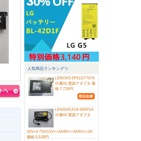
人気商品ランキングリ
LENOVO 5P51D77070
付属AC電源アダプタ 価
格 7,728円
LENOVO A19-095P1A
付属AC電源アダプタ
20V=4.75A/15V==3A/9V==3A/5V==3A
価格 5,539円