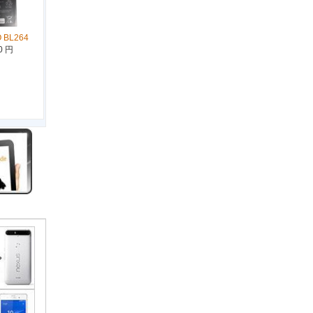
 BL264
0 円