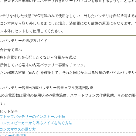
、炎天下の自動車の中にバッテリ付きのノートパソコンを放置するようなことは避
ッテリを外した状態でAC電源のみで使用はしない。外したバッテリは自然放電する
コン本体から取り外したままにした場合、過放電になり故障の原因にもなります。
ン本体にセットして使用してください。
ルバッテリーの選び方ガイド
合わせて選ぶ
出時も充電切れを心配したくない～容量から選ぶ
所持している端末の内蔵バッテリー容量をチェック。
たい端末の容量（mAh）を確認して、それと同じか上回る容量のモバイルバッテリ
ルバッテリー容量÷内蔵バッテリー容量＝フル充電回数※
際の充電回数は電池の使用状況や環境温度、スマートフォンの作動状態、その他の要
す。
ヒット記事
プトップバッテリーのインストール手順
コンのスピーカーから鳴るノイズを防ぐ方法
コンのマウスの選び方
モニターの選び方