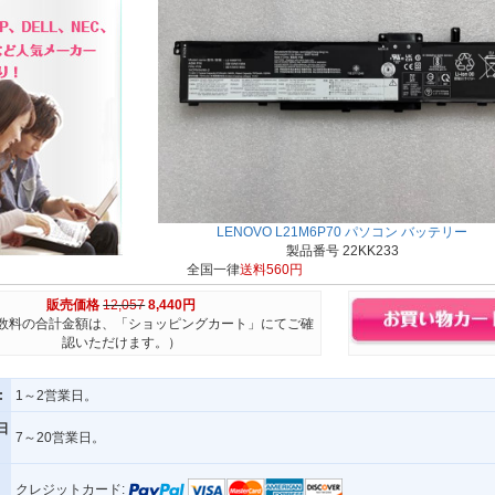
LENOVO L21M6P70 パソコン バッテリー
製品番号 22KK233
全国一律
送料560円
販売価格
12,057
8,440円
数料の合計金額は、「ショッピングカート」にてご確
認いただけます。）
:
1～2営業日。
日
7～20営業日。
クレジットカード: