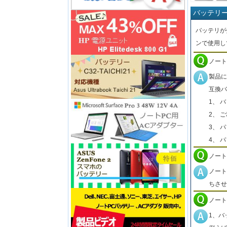
バッテリ
バッテリが
ンで使用し
ノート
製品に
互換バ
1、 
2、 
3、 
4、 
ノート
ノート
ちさせ
ノート
1、バ