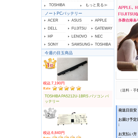
TOSHIBA
もっと見る≫
ノートPCバッテリー
ACER
ASUS
APPLE
DELL
FUJITSU
GATEWAY
HP
LENOVO
NEC
SONY
SAMSUNG
TOSHIBA
今週の目玉商品
税込:7,190円
（送料・手
TOSHIBA PA5212U-1BRS パソコン バ
ッテリー
発送日目安 
お届け予定
:
税込:6,840円
お支払い方