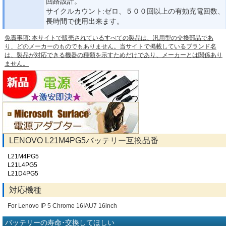
回路設計。
サイクルカウント:ゼロ、５００回以上の有効充電回数、
長時間で使用出来ます。
免責事項: 本サイトで販売されているすべての製品は、汎用型の交換部品であ
り、どのメーカーのものでもありません。当サイトで掲載しているブランド名
は、製品が対応できる機器の種類を示すためだけであり、メーカーとは関係あり
ません。
LENOVO L21M4PG5バッテリー互換品番
L21M4PG5
L21L4PG5
L21D4PG5
対応機種
For Lenovo IP 5 Chrome 16IAU7 16inch
バッテリーの寿命･交換してほしい