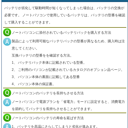
バッテリが劣化して駆動時間が短くなってしまった場合は、バッテリの交換が
必要です。 ノートパソコンで使用しているバッテリは、バッテリの型番を確認
して購入することができます。
ノートパソコンに添付されているバッテリパックを購入する方法
製品によって利用可能なバッテリパックの型番が異なるため、購入時は注
意してください。
互換バッテリの型番をを確認する方法。
1、 バッテリパック本体に記載されている型番。
2、 ご利用のパソコンが記載されているカタログのオプション品ページ。
3、 パソコン本体の裏面に記載してある型番
4、 パソコン本体の保証書。
ノートパソコンのバッテリを長持ちさせる方法
ノートパソコンで電源プランを「省電力」モードに設定すると、消費電力
を節約してバッテリを長持ちさせることができます。
ノートパソコンのバッテリの寿命を延ばす方法
1、バッテリを高温にさらしてしまうと劣化が進みます。