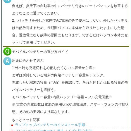
例えば、炎天下の自動車の中にバッテリ付きのノートパソコンを放置する
ようなことは避けてください。
2、バッテリを外した状態でAC電源のみで使用はしない。外したバッテリ
は自然放電するため、長期間パソコン本体から取り外したままにした場
合、過放電になり故障の原因にもなります。できるだけパソコン本体にセ
ットして使用してください。
モバイルバッテリーの選び方ガイド
用途に合わせて選ぶ
1.外出時も充電切れを心配したくない～容量から選ぶ
まずは所持している端末の内蔵バッテリー容量をチェック。
充電したい端末の容量（mAh）を確認して、それと同じか上回る容量のモ
バイルバッテリーを選ぼう。
モバイルバッテリー容量÷内蔵バッテリー容量＝フル充電回数※
※ 実際の充電回数は電池の使用状況や環境温度、スマートフォンの作動状
態、その他の要因により異なります。
もっとヒット記事
ラップトップバッテリーのインストール手順