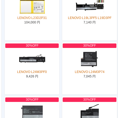
LENOVO L23D2P31
LENOVO L19L3PF5 L19D3PF
104,000 円
7,140 円
30%OFF
30%OFF
LENOVO L24M3PF0
LENOVO L24M3P74
9,426 円
7,045 円
30%OFF
30%OFF