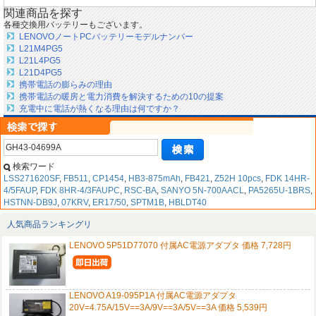
関連商品を探す
各種交換用バッテリーもございます。
LENOVOノートPCバッテリーモデルナンバー
L21M4PG5
L21L4PG5
L21D4PG5
携帯電話の膨らみの理由
携帯電話の暖房と電力消費を解決するための10の提案
充電中に電話が熱くなる理由は何ですか？
検索ワード
LSS271620SF
,
FB511
,
CP1454
,
HB3-875mAh
,
FB421
,
Z52H 10pcs
,
FDK 14HR-
4/5FAUP
,
FDK 8HR-4/3FAUPC
,
RSC-BA
,
SANYO 5N-700AACL
,
PA5265U-1BRS
,
HSTNN-DB9J
,
07KRV
,
ER17/50
,
SPTM1B
,
HBLDT40
人気商品ランキングリ
LENOVO 5P51D77070 付属AC電源アダプタ 価格 7,728円
LENOVO A19-095P1A 付属AC電源アダプタ
20V=4.75A/15V==3A/9V==3A/5V==3A 価格 5,539円