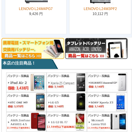
LENOVO L24M4PG7
LENOVO L24M3PF2
9,426 円
10,112 円
本店の注目商品！