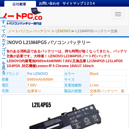
お問い合わせ
サイトマップ
1
2
3
4
Toggle
naviga
す
べ
て
ノートパソコン バッテリー
≫
LENOVO
≫ L21M4PG5バッテリー交換
の
カ
LENOVO L21M4PG5 パソコン バッテリー
テ
ゴ
寿命のある消耗品であるバッテリーは、持ち時間が短くなってきたら、バッテリ
リ
ー交換が必要です。大特価！ LENOVO L21M4PG5ノートPCバッテリ
ー
ー,LENOVO内蔵電池8985mAh/69WH 7.68V,互換品番 L21M4PG5 L21L4PG5
を
L21D4PG5 ,対応機種Lenovo IP 5 Chrome 16IAU7 16inch
見
る
のブランド
For LENOVO
カラー
Black
容量
8985mAh/69WH
サイズ
電圧
7.68V
充電池種類
Li-ion
可用
在庫有り
製品の状態
交換用バッテリー、新
品