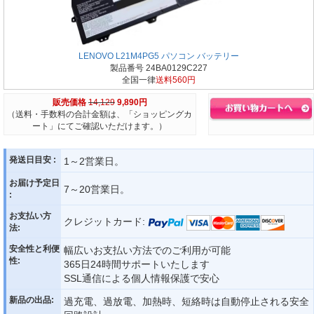
LENOVO L21M4PG5 パソコン バッテリー
製品番号 24BA0129C227
全国一律
送料560円
販売価格
14,129
9,890円
（送料・手数料の合計金額は、「ショッピングカ
ート」にてご確認いただけます。）
発送日目安 :
1～2営業日。
お届け予定日
7～20営業日。
:
お支払い方
クレジットカード:
法:
安全性と利便
幅広いお支払い方法でのご利用が可能
性:
365日24時間サポートいたします
SSL通信による個人情報保護で安心
新品の出品:
過充電、過放電、加熱時、短絡時は自動停止される安全