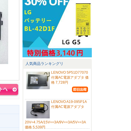
人気商品ランキングリ
LENOVO 5P51D77070
付属AC電源アダプタ 価
格 7,728円
LENOVO A19-095P1A
付属AC電源アダプタ
20V=4.75A/15V==3A/9V==3A/5V==3A
価格 5,539円