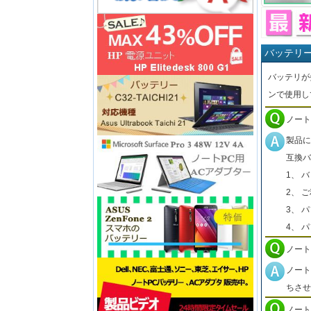
バッテリ
バッテリが
ンで使用し
ノート
製品に
互換バ
1、 
2、 
3、 
4、 
ノート
ノート
ちさせ
ノート