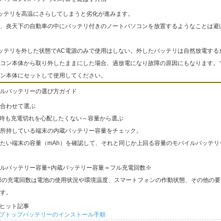
ッテリを高温にさらしてしまうと劣化が進みます。
、炎天下の自動車の中にバッテリ付きのノートパソコンを放置するようなことは避
ッテリを外した状態でAC電源のみで使用はしない。外したバッテリは自然放電する
コン本体から取り外したままにした場合、過放電になり故障の原因にもなります。
ン本体にセットして使用してください。
ルバッテリーの選び方ガイド
合わせて選ぶ
出時も充電切れを心配したくない～容量から選ぶ
所持している端末の内蔵バッテリー容量をチェック。
たい端末の容量（mAh）を確認して、それと同じか上回る容量のモバイルバッテリ
ルバッテリー容量÷内蔵バッテリー容量＝フル充電回数※
際の充電回数は電池の使用状況や環境温度、スマートフォンの作動状態、その他の要
す。
ヒット記事
プトップバッテリーのインストール手順