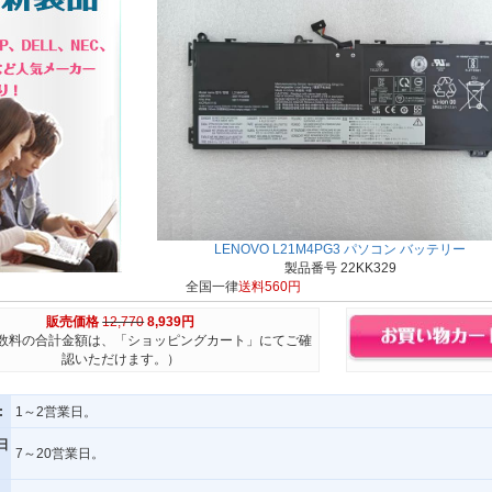
LENOVO L21M4PG3 パソコン バッテリー
製品番号 22KK329
全国一律
送料560円
販売価格
12,770
8,939円
数料の合計金額は、「ショッピングカート」にてご確
認いただけます。）
:
1～2営業日。
日
7～20営業日。