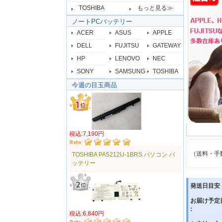
TOSHIBA
もっと見る≫
ノートPCバッテリー
ACER
ASUS
APPLE
DELL
FUJITSU
GATEWAY
HP
LENOVO
NEC
SONY
SAMSUNG
TOSHIBA
今週の目玉商品
税込:7,190円
（送料・手
TOSHIBA PA5212U-1BRS パソコン バ
ッテリー
発送日目安 
お届け予定
:
税込:6,840円