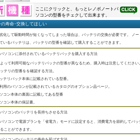
ここにクリックと、もっと
レノボ
ノートパ
ソコンの型番をチェクして出来ます。
ーの寿命･交換してほしい
劣化して駆動時間が短くなってしまった場合は、バッテリの交換が必要です。 ノー
ているバッテリは、バッテリの型番を確認して購入することができます。
パソコンに添付されているバッテリパックを購入する方法
よって利用可能なバッテリパックの型番が異なるため、購入時は注意してください
ッテリの型番をを確認する方法。
バッテリパック本体に記載されている型番。
ご利用のパソコンが記載されているカタログのオプション品ページ。
パソコン本体の裏面に記載してある型番
パソコン本体の保証書。
パソコンのバッテリを長持ちさせる方法
パソコンで電源プランを「省電力」モードに設定すると、消費電力を節約してバッ
ることができます。
パソコンのバッテリの寿命を延ばす方法