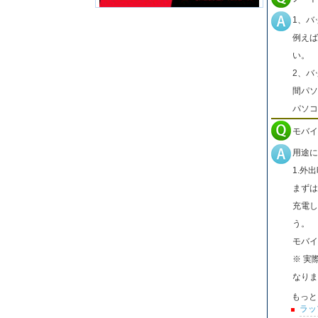
1、バ
例えば
い。
2、バ
間パソ
パソコ
モバイ
用途に
1.外
まずは
充電し
う。
モバイ
※ 実
なりま
もっと
ラッ