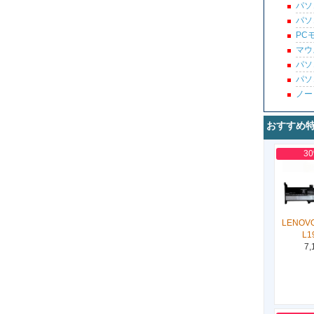
パソ
パソ
PC
マウ
パソ
パソ
ノー
おすすめ
3
LENOVO
L1
7,