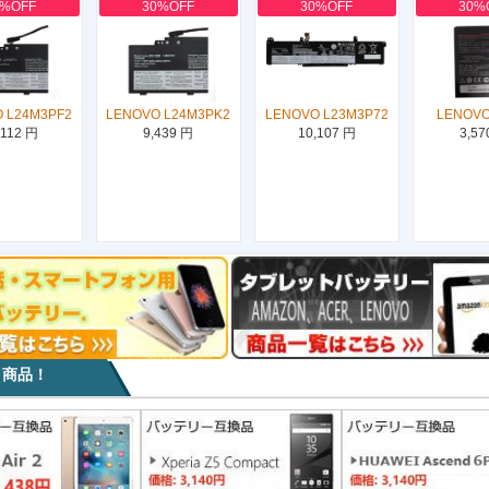
0%OFF
30%OFF
30%OFF
30%
 L24M3PF2
LENOVO L24M3PK2
LENOVO L23M3P72
LENOVO
,112 円
9,439 円
10,107 円
3,57
目商品！