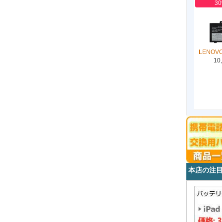
3
LENOVO
10
本店の注