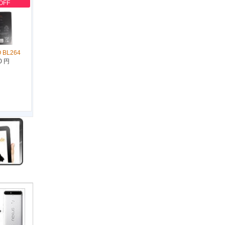
OFF
 BL264
0 円