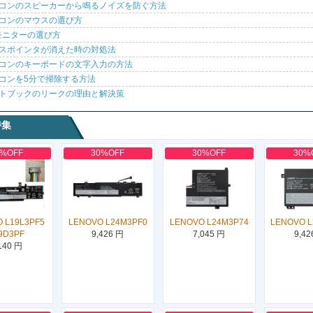
コンのスピーカーから鳴るノイズを防ぐ方法
コンのマウスの選び方
モニターの選び方
スポインタが消えた時の対処法
コンのキーボードの文字入力の方法
コンを5分で掃除する方法
トブックのリークの理由と解決策
特集
0%OFF
30%OFF
30%OFF
30%
 L19L3PF5
LENOVO L24M3PF0
LENOVO L24M3P74
LENOVO 
9D3PF
9,426 円
7,045 円
9,42
140 円