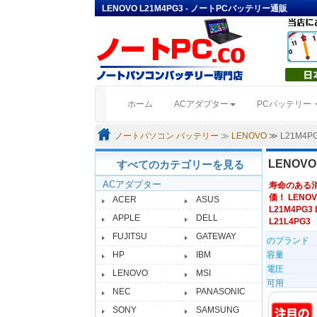
LENOVO L21M4PG3 - ノートPCバッテリー通販
(current)
ホーム
ACアダプター
PCバッテリー
ノートパソコン バッテリー
≫
LENOVO
≫ L21M4
LENOV
すべてのカテゴリーを見る
ACアダプター
寿命のある
価！ LENOV
ACER
ASUS
L21M4PG3 
APPLE
DELL
L21L4PG3
FUJITSU
GATEWAY
のブランド
HP
IBM
容量
電圧
LENOVO
MSI
可用
NEC
PANASONIC
SONY
SAMSUNG