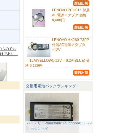
LENOVO PCH015 付属
AC電源アダプタ 価格
8,488円
。
LENOVO HK280-73PP
付属AC電源アダプタ
のものでも
+12V
けであり、
==15A(YELLOW),-12V==0.2A(BLUE) 価
格 6,139円
交換用電池パックランキング！
バッテリーPanasonic Toughbook CF-29
CF-51 CF-52