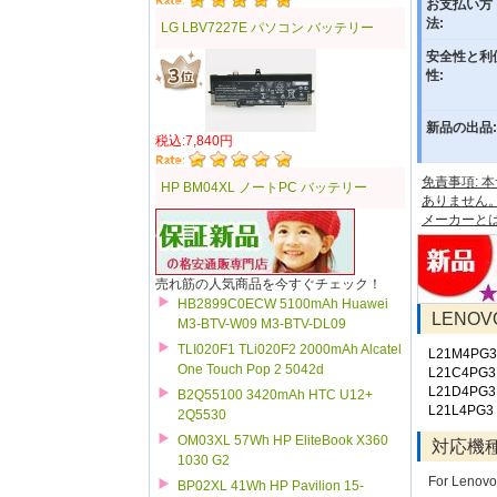
お支払い方
法:
LG LBV7227E パソコン バッテリー
安全性と利
性:
新品の出品:
税込:7,840円
免責事項:
HP BM04XL ノートPC バッテリー
ありません
メーカーと
売れ筋の人気商品を今すぐチェック！
HB2899C0ECW 5100mAh Huawei
LENO
M3-BTV-W09 M3-BTV-DL09
TLI020F1 TLi020F2 2000mAh Alcatel
L21M4PG3
One Touch Pop 2 5042d
L21C4PG3
L21D4PG3
B2Q55100 3420mAh HTC U12+
L21L4PG3
2Q5530
OM03XL 57Wh HP EliteBook X360
対応機
1030 G2
For Lenov
BP02XL 41Wh HP Pavilion 15-