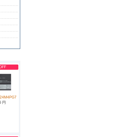
OFF
L24M4PG7
6 円