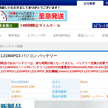
携帯電話
タブレットPC
送料無料商品
電源ユニット
新
PG3バッテリー交換
O L21M4PG3 パソコン バッテリー
消耗品であるバッテリーは、持ち時間が短くなってきたら、バッテリー交換が必要で
O L21M4PG3ノートPCバッテリー,LENOVO内蔵電池3190mAh/49.2Wh 15.44V,
L21C4PG3 L21D4PG3 L21L4PG3 ,対応機種Lenovo L21M4PG3 L21C4PG3 L21D
For LENOVO
カラー
Black
3190mAh/49.2Wh
サイズ
15.44V
充電池種類
Li-ion
在庫有り
製品の状態
交換用バッテリー、