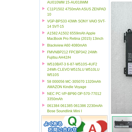
AU010WM 15-AU018WM
C11P1502 4750mAh ASUS ZENPAD
10
VGP-BPS33 43Wh SONY VAIO SVT-
14 SVT-15
A1582 A1502 6559mAh Apple
MacBook Pro Retina (2015) 13inch
Blackview A60 4080mAh
FMVNBP212 FPCBP342 24Wh
Fujitsu AH42/H
W510BAT-3 6-87-W510S-4UF2
24Wh CLEVO W515LU W510LU
W510S
58 000056 MC-305070 1320mAh
AMAZON Kindle Voyage
NEC PC-VP-BP90 OP-570-77012
3350mAh
061384 061385 061386 2230mAh
Bose Soundlink Mini I