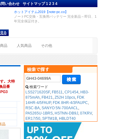
お問い合わせ
サイトマップ
1
2
3
4
ホットアイテム2019【note-pc.co】
ノートPC交換・互換用バッテリー 完全新品～即日、1
年完全保証付き。
着商品
人気商品
その他
す。大特
互換品番
検索ワード
4PG3
LSS271620SF
,
FB511
,
CP1454
,
HB3-
875mAh
,
FB421
,
Z52H 10pcs
,
FDK
14HR-4/5FAUP
,
FDK 8HR-4/3FAUPC
,
RSC-BA
,
SANYO 5N-700AACL
,
PA5265U-1BRS
,
HSTNN-DB9J
,
07KRV
,
ER17/50
,
SPTM1B
,
HBLDT40
新品