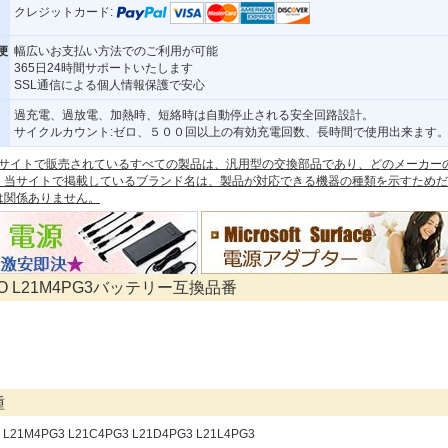
クレジットカード:
便
幅広いお支払い方法でのご利用が可能
365日24時間サポートいたします
SSL通信による個人情報保護で安心
過充電、過放電、加熱時、短絡時は自動停止される安全回路設計。
サイクルカウント:ゼロ、５００回以上の有効充電回数、長時間で使用出来ます
 本サイトで販売されているすべての製品は、汎用型の交換部品であり、どのメーカー
。当サイトで掲載しているブランド名は、製品が対応できる機器の種類を示すためだ
は関係ありません。
VO L21M4PG3バッテリー互換品番
種
o L21M4PG3 L21C4PG3 L21D4PG3 L21L4PG3