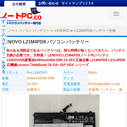
お問い合わせ
サイトマップ
1
2
3
4
Toggle
naviga
す
べ
て
ノートパソコン バッテリー
≫
LENOVO
≫ L21M4PD8バッテリー交換
の
カ
LENOVO L21M4PD8 パソコン バッテリー
テ
ゴ
寿命のある消耗品であるバッテリーは、持ち時間が短くなってきたら、バッテリ
リ
ー交換が必要です。大特価！ LENOVO L21M4PD8ノートPCバッテリ
ー
ー,LENOVO内蔵電池4460mAh/68.5Wh 15.36V,互換品番 L21M4PD8 L21L4PD8
を
,対応機種Lenovo ThinkBook 16 G4+ IAP ARA シリーズ
見
る
のブランド
For LENOVO
カラー
Black
容量
4460mAh/68.5Wh
サイズ
電圧
15.36V
充電池種類
Rcehargeable Li-ion
可用
在庫有り
製品の状態
交換用バッテリー、新
品