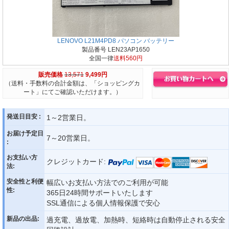
LENOVO L21M4PD8 パソコン バッテリー
製品番号 LEN23AP1650
全国一律
送料560円
販売価格
13,571
9,499円
（送料・手数料の合計金額は、「ショッピングカ
ート」にてご確認いただけます。）
発送日目安 :
1～2営業日。
お届け予定日
7～20営業日。
:
お支払い方
クレジットカード:
法:
安全性と利便
幅広いお支払い方法でのご利用が可能
性:
365日24時間サポートいたします
SSL通信による個人情報保護で安心
新品の出品:
過充電、過放電、加熱時、短絡時は自動停止される安全