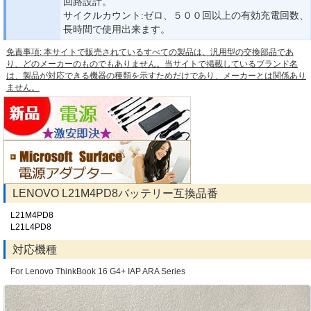
回路設計。
サイクルカウント:ゼロ、５００回以上の有効充電回数、
長時間で使用出来ます。
免責事項: 本サイトで販売されているすべての製品は、汎用型の交換部品であ
り、どのメーカーのものでもありません。当サイトで掲載しているブランド名
は、製品が対応できる機器の種類を示すためだけであり、メーカーとは関係あり
ません。
LENOVO L21M4PD8バッテリー互換品番
L21M4PD8
L21L4PD8
対応機種
For Lenovo ThinkBook 16 G4+ IAP ARA Series