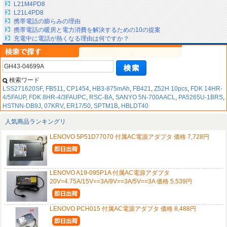
L21M4PD8
L21L4PD8
携帯電話の膨らみの理由
携帯電話の暖房と電力消費を解決するための10の提案
充電中に電話が熱くなる理由は何ですか？
検索ワード
LSS271620SF
,
FB511
,
CP1454
,
HB3-875mAh
,
FB421
,
Z52H 10pcs
,
FDK 14HR-
4/5FAUP
,
FDK 8HR-4/3FAUPC
,
RSC-BA
,
SANYO 5N-700AACL
,
PA5265U-1BRS
,
HSTNN-DB9J
,
07KRV
,
ER17/50
,
SPTM1B
,
HBLDT40
人気商品ランキングリ
LENOVO 5P51D77070 付属AC電源アダプタ 価格 7,728円
LENOVO A19-095P1A 付属AC電源アダプタ
20V=4.75A/15V==3A/9V==3A/5V==3A 価格 5,539円
LENOVO PCH015 付属AC電源アダプタ 価格 8,488円