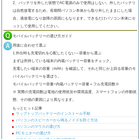
2、バッテリを外した状態でAC電源のみで使用はしない。外したバッテリ
は自然放電するため、長期間パソコン本体から取り外したままにした場
合、過放電になり故障の原因にもなります。できるだけパソコン本体にセ
ットして使用してください。
モバイルバッテリーの選び方ガイド
用途に合わせて選ぶ
1.外出時も充電切れを心配したくない～容量から選ぶ
まずは所持している端末の内蔵バッテリー容量をチェック。
充電したい端末の容量（mAh）を確認して、それと同じか上回る容量のモ
バイルバッテリーを選ぼう。
モバイルバッテリー容量÷内蔵バッテリー容量＝フル充電回数※
※ 実際の充電回数は電池の使用状況や環境温度、スマートフォンの作動状
態、その他の要因により異なります。
もっとヒット記事
ラップトップバッテリーのインストール手順
パソコンのスピーカーから鳴るノイズを防ぐ方法
パソコンのマウスの選び方
PCモニターの選び方