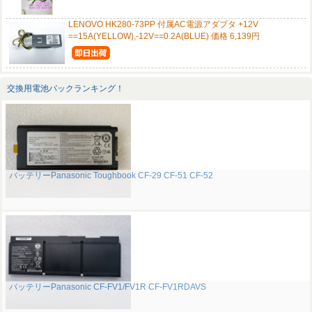
LENOVO HK280-73PP 付属AC電源アダプタ +12V
==15A(YELLOW),-12V==0.2A(BLUE) 価格 6,139円
交換用電池パックランキング！
バッテリーPanasonic Toughbook CF-29 CF-51 CF-52
バッテリーPanasonic CF-FV1/FV1R CF-FV1RDAVS