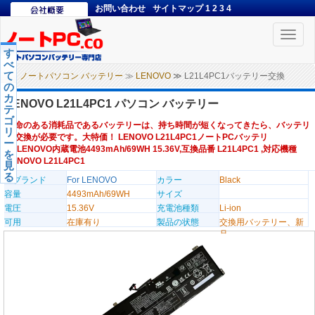
お問い合わせ
サイトマップ
1
2
3
4
Toggle
naviga
す
べ
て
ノートパソコン バッテリー
≫
LENOVO
≫ L21L4PC1バッテリー交換
の
カ
LENOVO L21L4PC1 パソコン バッテリー
テ
ゴ
寿命のある消耗品であるバッテリーは、持ち時間が短くなってきたら、バッテリ
リ
ー交換が必要です。大特価！ LENOVO L21L4PC1ノートPCバッテリ
ー
ー,LENOVO内蔵電池4493mAh/69WH 15.36V,互換品番 L21L4PC1 ,対応機種
を
LENOVO L21L4PC1
見
る
のブランド
For LENOVO
カラー
Black
容量
4493mAh/69WH
サイズ
電圧
15.36V
充電池種類
Li-ion
可用
在庫有り
製品の状態
交換用バッテリー、新
品