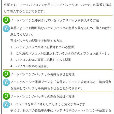
必要です。 ノートパソコンで使用しているバッテリは、バッテリの型番を確認
して購入することができます。
ノートパソコンに添付されているバッテリパックを購入する方法
製品によって利用可能なバッテリパックの型番が異なるため、購入時は注
意してください。
互換バッテリの型番をを確認する方法。
1、 バッテリパック本体に記載されている型番。
2、 ご利用のパソコンが記載されているカタログのオプション品ページ。
3、 パソコン本体の裏面に記載してある型番
4、 パソコン本体の保証書。
ノートパソコンのバッテリを長持ちさせる方法
ノートパソコンで電源プランを「省電力」モードに設定すると、消費電力
を節約してバッテリを長持ちさせることができます。
ノートパソコンのバッテリの寿命を延ばす方法
1、バッテリを高温にさらしてしまうと劣化が進みます。
例えば、炎天下の自動車の中にバッテリ付きのノートパソコンを放置する