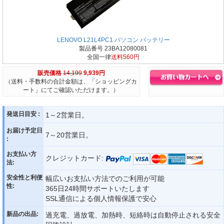
LENOVO L21L4PC1 パソコン バッテリー
製品番号 23BA12080081
全国一律
送料560円
販売価格
14,199
9,939円
（送料・手数料の合計金額は、「ショッピングカ
ート」にてご確認いただけます。）
発送日目安 :
1～2営業日。
お届け予定日
7～20営業日。
:
お支払い方
クレジットカード:
法:
安全性と利便
幅広いお支払い方法でのご利用が可能
性:
365日24時間サポートいたします
SSL通信による個人情報保護で安心
新品の出品:
過充電、過放電、加熱時、短絡時は自動停止される安全