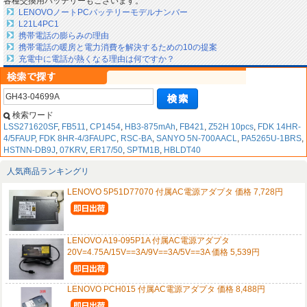
各種交換用バッテリーもございます。
LENOVOノートPCバッテリーモデルナンバー
L21L4PC1
携帯電話の膨らみの理由
携帯電話の暖房と電力消費を解決するための10の提案
充電中に電話が熱くなる理由は何ですか？
検索ワード
LSS271620SF
,
FB511
,
CP1454
,
HB3-875mAh
,
FB421
,
Z52H 10pcs
,
FDK 14HR-
4/5FAUP
,
FDK 8HR-4/3FAUPC
,
RSC-BA
,
SANYO 5N-700AACL
,
PA5265U-1BRS
,
HSTNN-DB9J
,
07KRV
,
ER17/50
,
SPTM1B
,
HBLDT40
人気商品ランキングリ
LENOVO 5P51D77070 付属AC電源アダプタ 価格 7,728円
LENOVO A19-095P1A 付属AC電源アダプタ
20V=4.75A/15V==3A/9V==3A/5V==3A 価格 5,539円
LENOVO PCH015 付属AC電源アダプタ 価格 8,488円