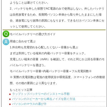
ようなことは避けてください。
2、バッテリを外した状態でAC電源のみで使用はしない。外したバッテリ
は自然放電するため、長期間パソコン本体から取り外したままにした場
合、過放電になり故障の原因にもなります。できるだけパソコン本体にセ
ットして使用してください。
モバイルバッテリーの選び方ガイド
用途に合わせて選ぶ
1.外出時も充電切れを心配したくない～容量から選ぶ
まずは所持している端末の内蔵バッテリー容量をチェック。
充電したい端末の容量（mAh）を確認して、それと同じか上回る容量のモ
バイルバッテリーを選ぼう。
モバイルバッテリー容量÷内蔵バッテリー容量＝フル充電回数※
※ 実際の充電回数は電池の使用状況や環境温度、スマートフォンの作動状
態、その他の要因により異なります。
もっとヒット記事
ラップトップバッテリーのインストール手順
パソコンのスピーカーから鳴るノイズを防ぐ方法
パソコンのマウスの選び方