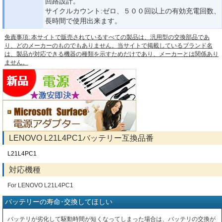
回路設計。
サイクルカウント:ゼロ、５００回以上の有効充電回数、
長時間で使用出来ます。
免責事項: 本サイトで販売されているすべての製品は、汎用型の交換部品であ
り、どのメーカーのものでもありません。当サイトで掲載しているブランド名
は、製品が対応できる機器の種類を示すためだけであり、メーカーとは関係あり
ません。
LENOVO L21L4PC1バッテリー互換品番
L21L4PC1
対応機種
For LENOVO L21L4PC1
バッテリーの寿命･交換してほしい
バッテリが劣化して駆動時間が短くなってしまった場合は、バッテリの交換が