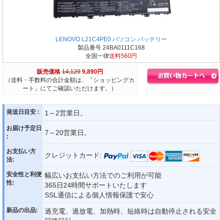
LENOVO L21C4PE0 パソコン バッテリー
製品番号 24BA0111C168
全国一律
送料560円
販売価格
14,129
9,890円
（送料・手数料の合計金額は、「ショッピングカ
ート」にてご確認いただけます。）
発送日目安 :
1～2営業日。
お届け予定日
7～20営業日。
:
お支払い方
クレジットカード:
法:
安全性と利便
幅広いお支払い方法でのご利用が可能
性:
365日24時間サポートいたします
SSL通信による個人情報保護で安心
新品の出品:
過充電、過放電、加熱時、短絡時は自動停止される安全