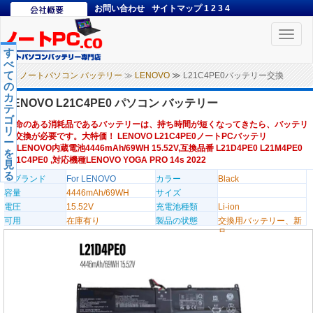
お問い合わせ
サイトマップ
1
2
3
4
Toggle
naviga
す
べ
て
ノートパソコン バッテリー
≫
LENOVO
≫ L21C4PE0バッテリー交換
の
カ
LENOVO L21C4PE0 パソコン バッテリー
テ
ゴ
寿命のある消耗品であるバッテリーは、持ち時間が短くなってきたら、バッテリ
リ
ー交換が必要です。大特価！ LENOVO L21C4PE0ノートPCバッテリ
ー
ー,LENOVO内蔵電池4446mAh/69WH 15.52V,互換品番 L21D4PE0 L21M4PE0
を
L21C4PE0 ,対応機種LENOVO YOGA PRO 14s 2022
見
る
のブランド
For LENOVO
カラー
Black
容量
4446mAh/69WH
サイズ
電圧
15.52V
充電池種類
Li-ion
可用
在庫有り
製品の状態
交換用バッテリー、新
品