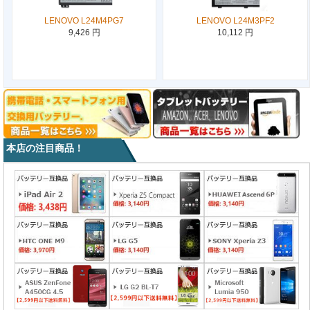
LENOVO L24M4PG7
LENOVO L24M3PF2
9,426 円
10,112 円
本店の注目商品！