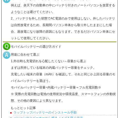
例えば、炎天下の自動車の中にバッテリ付きのノートパソコンを放置する
ようなことは避けてください。
2、バッテリを外した状態でAC電源のみで使用はしない。外したバッテリ
は自然放電するため、長期間パソコン本体から取り外したままにした場
合、過放電になり故障の原因にもなります。できるだけパソコン本体にセ
ットして使用してください。
モバイルバッテリーの選び方ガイド
用途に合わせて選ぶ
1.外出時も充電切れを心配したくない～容量から選ぶ
まずは所持している端末の内蔵バッテリー容量をチェック。
充電したい端末の容量（mAh）を確認して、それと同じか上回る容量のモ
バイルバッテリーを選ぼう。
モバイルバッテリー容量÷内蔵バッテリー容量＝フル充電回数※
※ 実際の充電回数は電池の使用状況や環境温度、スマートフォンの作動状
態、その他の要因により異なります。
もっとヒット記事
ラップトップバッテリーのインストール手順