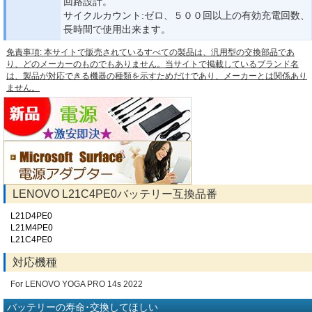
回路設計。
サイクルカウント:ゼロ、５００回以上の有効充電回数、
長時間で使用出来ます。
免責事項: 本サイトで販売されているすべての製品は、汎用型の交換部品であ
り、どのメーカーのものでもありません。当サイトで掲載しているブランド名
は、製品が対応できる機器の種類を示すためだけであり、メーカーとは関係あり
ません。
LENOVO L21C4PE0バッテリー互換品番
L21D4PE0
L21M4PE0
L21C4PE0
対応機種
For LENOVO YOGA PRO 14s 2022
バッテリーの寿命･交換してほしい