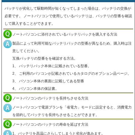
バッテリが劣化して駆動時間が短くなってしまった場合は、バッテリの交換が
必要です。 ノートパソコンで使用しているバッテリは、バッテリの型番を確認
して購入することができます。
ノートパソコンに添付されているバッテリパックを購入する方法
製品によって利用可能なバッテリパックの型番が異なるため、購入時は注
意してください。
互換バッテリの型番をを確認する方法。
1、 バッテリパック本体に記載されている型番。
2、 ご利用のパソコンが記載されているカタログのオプション品ページ。
3、 パソコン本体の裏面に記載してある型番
4、 パソコン本体の保証書。
ノートパソコンのバッテリを長持ちさせる方法
ノートパソコンで電源プランを「省電力」モードに設定すると、消費電力
を節約してバッテリを長持ちさせることができます。
ノートパソコンのバッテリの寿命を延ばす方法
1、バッテリを高温にさらしてしまうと劣化が進みます。