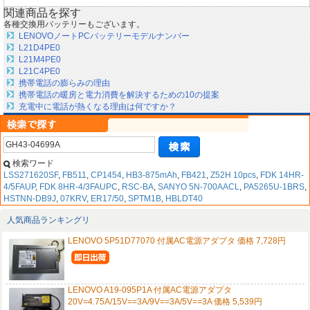
関連商品を探す
各種交換用バッテリーもございます。
LENOVOノートPCバッテリーモデルナンバー
L21D4PE0
L21M4PE0
L21C4PE0
携帯電話の膨らみの理由
携帯電話の暖房と電力消費を解決するための10の提案
充電中に電話が熱くなる理由は何ですか？
検索ワード
LSS271620SF
,
FB511
,
CP1454
,
HB3-875mAh
,
FB421
,
Z52H 10pcs
,
FDK 14HR-
4/5FAUP
,
FDK 8HR-4/3FAUPC
,
RSC-BA
,
SANYO 5N-700AACL
,
PA5265U-1BRS
,
HSTNN-DB9J
,
07KRV
,
ER17/50
,
SPTM1B
,
HBLDT40
人気商品ランキングリ
LENOVO 5P51D77070 付属AC電源アダプタ 価格 7,728円
LENOVO A19-095P1A 付属AC電源アダプタ
20V=4.75A/15V==3A/9V==3A/5V==3A 価格 5,539円