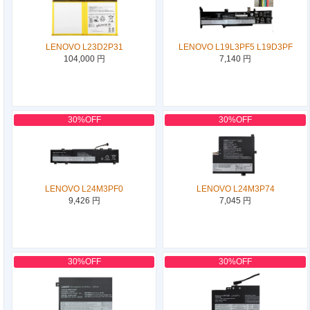
LENOVO L23D2P31
LENOVO L19L3PF5 L19D3PF
104,000 円
7,140 円
30%OFF
30%OFF
LENOVO L24M3PF0
LENOVO L24M3P74
9,426 円
7,045 円
30%OFF
30%OFF