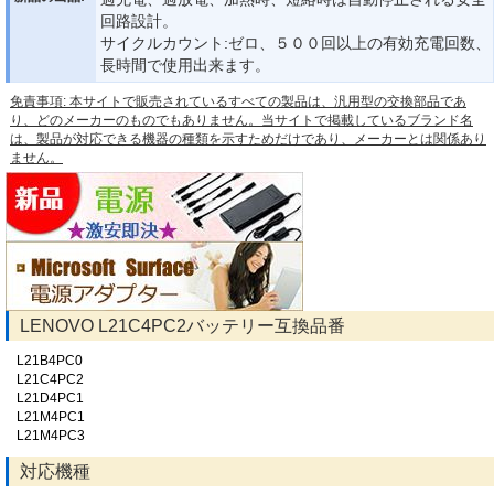
回路設計。
サイクルカウント:ゼロ、５００回以上の有効充電回数、
長時間で使用出来ます。
免責事項: 本サイトで販売されているすべての製品は、汎用型の交換部品であ
り、どのメーカーのものでもありません。当サイトで掲載しているブランド名
は、製品が対応できる機器の種類を示すためだけであり、メーカーとは関係あり
ません。
LENOVO L21C4PC2バッテリー互換品番
L21B4PC0
L21C4PC2
L21D4PC1
L21M4PC1
L21M4PC3
対応機種