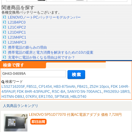
関連商品を探す
各種交換用バッテリーもございます。
LENOVOノートPCバッテリーモデルナンバー
L21B4PC0
L21C4PC2
L21D4PC1
L21M4PC1
L21M4PC3
携帯電話の膨らみの理由
携帯電話の暖房と電力消費を解決するための10の提案
充電中に電話が熱くなる理由は何ですか？
検索ワード
LSS271620SF
,
FB511
,
CP1454
,
HB3-875mAh
,
FB421
,
Z52H 10pcs
,
FDK 14HR-
4/5FAUP
,
FDK 8HR-4/3FAUPC
,
RSC-BA
,
SANYO 5N-700AACL
,
PA5265U-1BRS
,
HSTNN-DB9J
,
07KRV
,
ER17/50
,
SPTM1B
,
HBLDT40
人気商品ランキングリ
LENOVO 5P51D77070 付属AC電源アダプタ 価格 7,728円