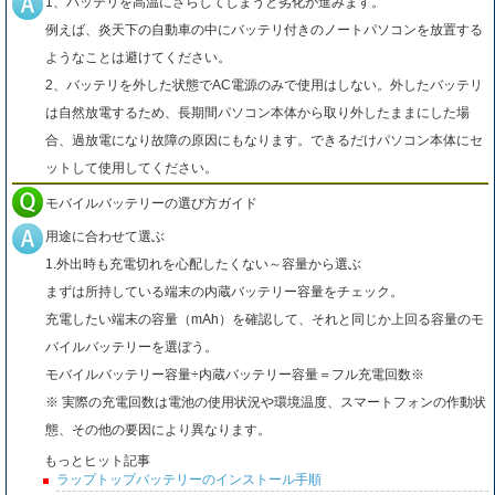
1、バッテリを高温にさらしてしまうと劣化が進みます。
例えば、炎天下の自動車の中にバッテリ付きのノートパソコンを放置する
ようなことは避けてください。
2、バッテリを外した状態でAC電源のみで使用はしない。外したバッテリ
は自然放電するため、長期間パソコン本体から取り外したままにした場
合、過放電になり故障の原因にもなります。できるだけパソコン本体にセ
ットして使用してください。
モバイルバッテリーの選び方ガイド
用途に合わせて選ぶ
1.外出時も充電切れを心配したくない～容量から選ぶ
まずは所持している端末の内蔵バッテリー容量をチェック。
充電したい端末の容量（mAh）を確認して、それと同じか上回る容量のモ
バイルバッテリーを選ぼう。
モバイルバッテリー容量÷内蔵バッテリー容量＝フル充電回数※
※ 実際の充電回数は電池の使用状況や環境温度、スマートフォンの作動状
態、その他の要因により異なります。
もっとヒット記事
ラップトップバッテリーのインストール手順