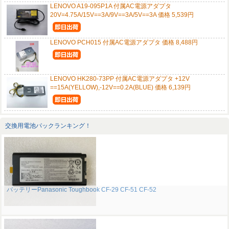
LENOVO A19-095P1A 付属AC電源アダプタ
20V=4.75A/15V==3A/9V==3A/5V==3A 価格 5,539円
LENOVO PCH015 付属AC電源アダプタ 価格 8,488円
LENOVO HK280-73PP 付属AC電源アダプタ +12V
==15A(YELLOW),-12V==0.2A(BLUE) 価格 6,139円
交換用電池パックランキング！
バッテリーPanasonic Toughbook CF-29 CF-51 CF-52