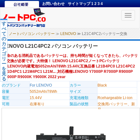
お問い合わせ
サイトマップ
1
2
3
4
Toggle
naviga
す
べ
て
ノートパソコン バッテリー
≫
LENOVO
≫ L21C4PC2バッテリー交換
の
カ
LENOVO L21C4PC2 パソコン バッテリー
テ
ゴ
寿命のある消耗品であるバッテリーは、持ち時間が短くなってきたら、バッテリ
リ
ー交換が必要です。大特価！ LENOVO L21C4PC2ノートPCバッテリ
ー
ー,LENOVO内蔵電池5052mAh/78Wh 15.44V,互換品番 L21B4PC0 L21C4PC2
を
L21D4PC1 L21M4PC1 L21M... ,対応機種LENOVO Y7000P R7000P R9000P
見
Y9000P R9000K Y9000K 2022 year
る
のブランド
For LENOVO
カラー
Black
容量
5052mAh/78Wh
サイズ
電圧
15.44V
充電池種類
Rcehargeable Li-ion
可用
在庫有り
製品の状態
交換用バッテリー、新
品