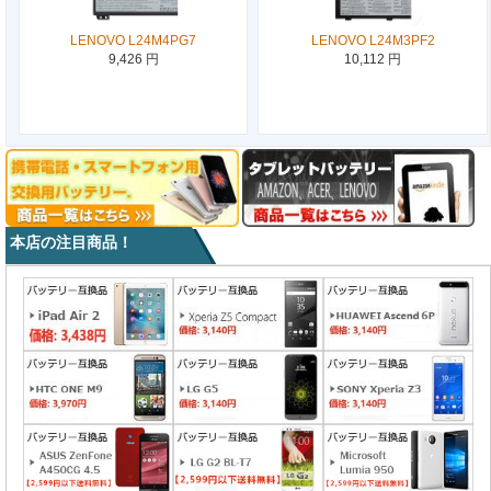
LENOVO L24M4PG7
LENOVO L24M3PF2
9,426 円
10,112 円
本店の注目商品！