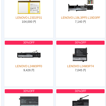
LENOVO L23D2P31
LENOVO L19L3PF5 L19D3PF
104,000 円
7,140 円
30%OFF
30%OFF
LENOVO L24M3PF0
LENOVO L24M3P74
9,426 円
7,045 円
30%OFF
30%OFF