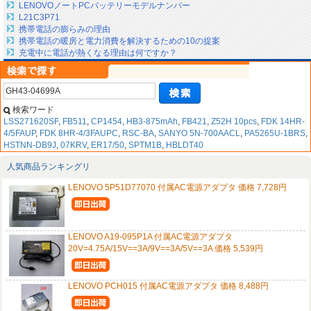
LENOVOノートPCバッテリーモデルナンバー
L21C3P71
携帯電話の膨らみの理由
携帯電話の暖房と電力消費を解決するための10の提案
充電中に電話が熱くなる理由は何ですか？
検索ワード
LSS271620SF
,
FB511
,
CP1454
,
HB3-875mAh
,
FB421
,
Z52H 10pcs
,
FDK 14HR-
4/5FAUP
,
FDK 8HR-4/3FAUPC
,
RSC-BA
,
SANYO 5N-700AACL
,
PA5265U-1BRS
,
HSTNN-DB9J
,
07KRV
,
ER17/50
,
SPTM1B
,
HBLDT40
人気商品ランキングリ
LENOVO 5P51D77070 付属AC電源アダプタ 価格 7,728円
LENOVO A19-095P1A 付属AC電源アダプタ
20V=4.75A/15V==3A/9V==3A/5V==3A 価格 5,539円
LENOVO PCH015 付属AC電源アダプタ 価格 8,488円