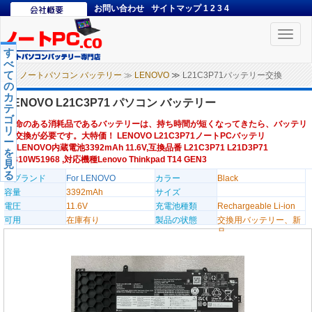
お問い合わせ
サイトマップ
1
2
3
4
Toggle
naviga
す
べ
て
ノートパソコン バッテリー
≫
LENOVO
≫ L21C3P71バッテリー交換
の
カ
LENOVO L21C3P71 パソコン バッテリー
テ
ゴ
寿命のある消耗品であるバッテリーは、持ち時間が短くなってきたら、バッテリ
リ
ー交換が必要です。大特価！ LENOVO L21C3P71ノートPCバッテリ
ー
ー,LENOVO内蔵電池3392mAh 11.6V,互換品番 L21C3P71 L21D3P71
を
SB10W51968 ,対応機種Lenovo Thinkpad T14 GEN3
見
る
のブランド
For LENOVO
カラー
Black
容量
3392mAh
サイズ
電圧
11.6V
充電池種類
Rechargeable Li-ion
可用
在庫有り
製品の状態
交換用バッテリー、新
品