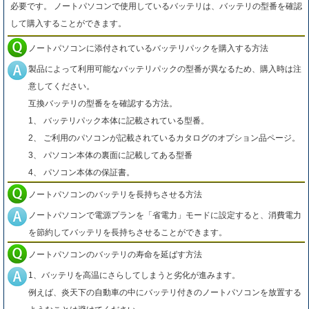
必要です。 ノートパソコンで使用しているバッテリは、バッテリの型番を確認
して購入することができます。
ノートパソコンに添付されているバッテリパックを購入する方法
製品によって利用可能なバッテリパックの型番が異なるため、購入時は注
意してください。
互換バッテリの型番をを確認する方法。
1、 バッテリパック本体に記載されている型番。
2、 ご利用のパソコンが記載されているカタログのオプション品ページ。
3、 パソコン本体の裏面に記載してある型番
4、 パソコン本体の保証書。
ノートパソコンのバッテリを長持ちさせる方法
ノートパソコンで電源プランを「省電力」モードに設定すると、消費電力
を節約してバッテリを長持ちさせることができます。
ノートパソコンのバッテリの寿命を延ばす方法
1、バッテリを高温にさらしてしまうと劣化が進みます。
例えば、炎天下の自動車の中にバッテリ付きのノートパソコンを放置する