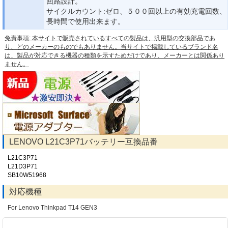
回路設計。
サイクルカウント:ゼロ、５００回以上の有効充電回数、
長時間で使用出来ます。
免責事項: 本サイトで販売されているすべての製品は、汎用型の交換部品であ
り、どのメーカーのものでもありません。当サイトで掲載しているブランド名
は、製品が対応できる機器の種類を示すためだけであり、メーカーとは関係あり
ません。
LENOVO L21C3P71バッテリー互換品番
L21C3P71
L21D3P71
SB10W51968
対応機種
For Lenovo Thinkpad T14 GEN3