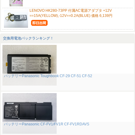
LENOVO HK280-73PP 付属AC電源アダプタ +12V
==15A(YELLOW),-12V==0.2A(BLUE) 価格 6,139円
交換用電池パックランキング！
バッテリーPanasonic Toughbook CF-29 CF-51 CF-52
バッテリーPanasonic CF-FV1/FV1R CF-FV1RDAVS