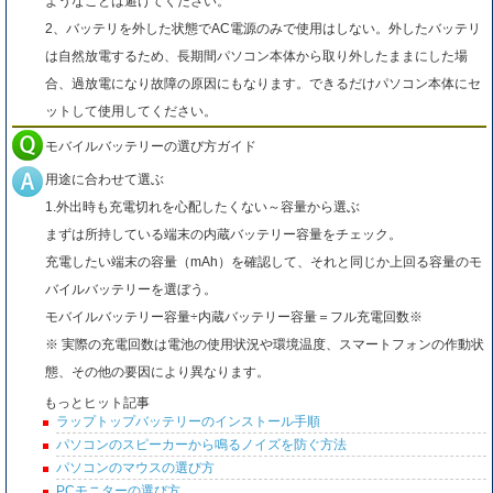
ようなことは避けてください。
2、バッテリを外した状態でAC電源のみで使用はしない。外したバッテリ
は自然放電するため、長期間パソコン本体から取り外したままにした場
合、過放電になり故障の原因にもなります。できるだけパソコン本体にセ
ットして使用してください。
モバイルバッテリーの選び方ガイド
用途に合わせて選ぶ
1.外出時も充電切れを心配したくない～容量から選ぶ
まずは所持している端末の内蔵バッテリー容量をチェック。
充電したい端末の容量（mAh）を確認して、それと同じか上回る容量のモ
バイルバッテリーを選ぼう。
モバイルバッテリー容量÷内蔵バッテリー容量＝フル充電回数※
※ 実際の充電回数は電池の使用状況や環境温度、スマートフォンの作動状
態、その他の要因により異なります。
もっとヒット記事
ラップトップバッテリーのインストール手順
パソコンのスピーカーから鳴るノイズを防ぐ方法
パソコンのマウスの選び方
PCモニターの選び方