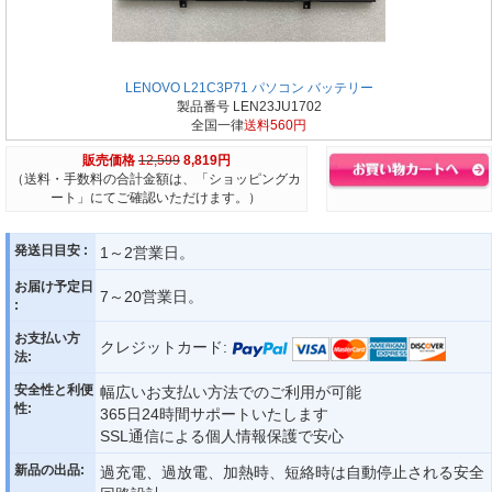
LENOVO L21C3P71 パソコン バッテリー
製品番号 LEN23JU1702
全国一律
送料560円
販売価格
12,599
8,819円
（送料・手数料の合計金額は、「ショッピングカ
ート」にてご確認いただけます。）
発送日目安 :
1～2営業日。
お届け予定日
7～20営業日。
:
お支払い方
クレジットカード:
法:
安全性と利便
幅広いお支払い方法でのご利用が可能
性:
365日24時間サポートいたします
SSL通信による個人情報保護で安心
新品の出品:
過充電、過放電、加熱時、短絡時は自動停止される安全