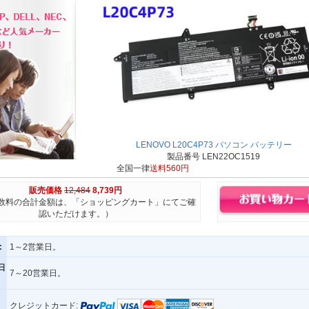
LENOVO L20C4P73 パソコン バッテリー
製品番号 LEN22OC1519
全国一律
送料560円
販売価格
12,484
8,739円
数料の合計金額は、「ショッピングカート」にてご確
認いただけます。）
:
1～2営業日。
日
7～20営業日。
クレジットカード: