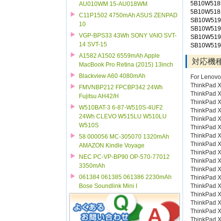
5B10W518
AU010WM 15-AU018WM
5B10W518
C11P1502 4750mAh ASUS ZENPAD
SB10W519
10
SB10W519
VGP-BPS33 43Wh SONY VAIO SVT-
SB10W519
14 SVT-15
SB10W519
A1582 A1502 6559mAh Apple
対応機
MacBook Pro Retina (2015) 13inch
Blackview A60 4080mAh
For Lenovo
ThinkPad 
FMVNBP212 FPCBP342 24Wh
ThinkPad 
Fujitsu AH42/H
ThinkPad 
W510BAT-3 6-87-W510S-4UF2
ThinkPad 
24Wh CLEVO W515LU W510LU
ThinkPad 
W510S
ThinkPad 
ThinkPad 
58 000056 MC-305070 1320mAh
ThinkPad 
AMAZON Kindle Voyage
ThinkPad 
NEC PC-VP-BP90 OP-570-77012
ThinkPad 
3350mAh
ThinkPad 
061384 061385 061386 2230mAh
ThinkPad 
ThinkPad 
Bose Soundlink Mini I
ThinkPad 
ThinkPad 
ThinkPad 
ThinkPad 