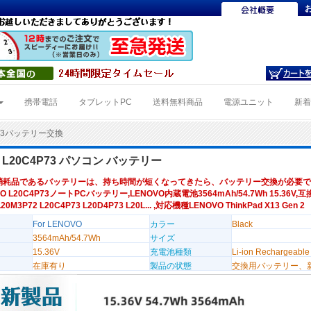
携帯電話
タブレットPC
送料無料商品
電源ユニット
新
P73バッテリー交換
O L20C4P73 パソコン バッテリー
消耗品であるバッテリーは、持ち時間が短くなってきたら、バッテリー交換が必要で
O L20C4P73ノートPCバッテリー,LENOVO内蔵電池3564mAh/54.7Wh 15.36V,
L20M3P72 L20C4P73 L20D4P73 L20L... ,対応機種LENOVO ThinkPad X13 Gen 2
For LENOVO
カラー
Black
3564mAh/54.7Wh
サイズ
15.36V
充電池種類
Li-ion Rechargeable
在庫有り
製品の状態
交換用バッテリー、