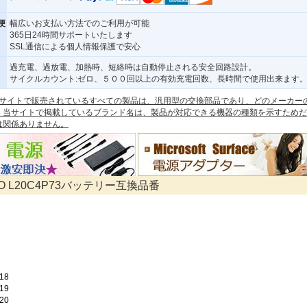
便
幅広いお支払い方法でのご利用が可能
365日24時間サポートいたします
SSL通信による個人情報保護で安心
過充電、過放電、加熱時、短絡時は自動停止される安全回路設計。
サイクルカウント:ゼロ、５００回以上の有効充電回数、長時間で使用出来ます
 本サイトで販売されているすべての製品は、汎用型の交換部品であり、どのメーカー
。当サイトで掲載しているブランド名は、製品が対応できる機器の種類を示すためだ
は関係ありません。
VO L20C4P73バッテリー互換品番
18
19
20