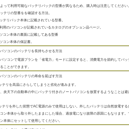
よって利用可能なバッテリパックの型番が異なるため、購入時は注意してください
ッテリの型番をを確認する方法。
バッテリパック本体に記載されている型番。
ご利用のパソコンが記載されているカタログのオプション品ページ。
パソコン本体の裏面に記載してある型番
パソコン本体の保証書。
パソコンのバッテリを長持ちさせる方法
パソコンで電源プランを「省電力」モードに設定すると、消費電力を節約してバッ
ることができます。
パソコンのバッテリの寿命を延ばす方法
ッテリを高温にさらしてしまうと劣化が進みます。
、炎天下の自動車の中にバッテリ付きのノートパソコンを放置するようなことは避
ッテリを外した状態でAC電源のみで使用はしない。外したバッテリは自然放電する
コン本体から取り外したままにした場合、過放電になり故障の原因にもなります。
ン本体にセットして使用してください。