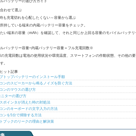
ルバッテリーの選び方ガイド
合わせて選ぶ
出時も充電切れを心配したくない～容量から選ぶ
所持している端末の内蔵バッテリー容量をチェック。
たい端末の容量（mAh）を確認して、それと同じか上回る容量のモバイルバッテリ
ルバッテリー容量÷内蔵バッテリー容量＝フル充電回数※
際の充電回数は電池の使用状況や環境温度、スマートフォンの作動状態、その他の要
す。
ヒット記事
プトップバッテリーのインストール手順
コンのスピーカーから鳴るノイズを防ぐ方法
コンのマウスの選び方
モニターの選び方
スポインタが消えた時の対処法
コンのキーボードの文字入力の方法
コンを5分で掃除する方法
トブックのリークの理由と解決策
特集