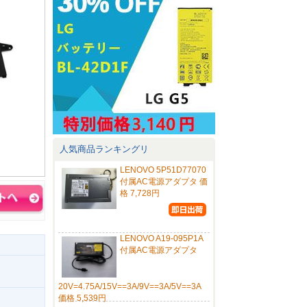
人気商品ランキングリ
LENOVO 5P51D77070
付属AC電源アダプタ 価
格 7,728円
LENOVO A19-095P1A
付属AC電源アダプタ
20V=4.75A/15V==3A/9V==3A/5V==3A
価格 5,539円