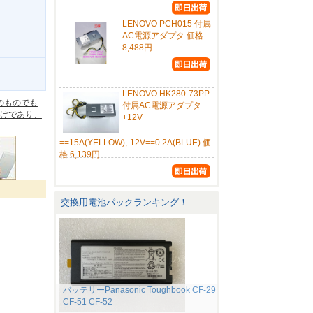
LENOVO PCH015 付属
AC電源アダプタ 価格
8,488円
。
LENOVO HK280-73PP
のものでも
付属AC電源アダプタ
けであり、
+12V
==15A(YELLOW),-12V==0.2A(BLUE) 価
格 6,139円
交換用電池パックランキング！
バッテリーPanasonic Toughbook CF-29
CF-51 CF-52