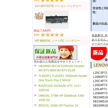
法:
LG LBV7227E パソコン バッテリー
安全性と利
性:
新品の出品:
税込:7,840円
免責事項:
ありません
HP BM04XL ノートPC バッテリー
メーカーと
売れ筋の人気商品を今すぐチェック！
LENO
HB2899C0ECW 5100mAh Huawei
M3-BTV-W09 M3-BTV-DL09
L20C3P72
TLI020F1 TLi020F2 2000mAh Alcatel
L20M3P72
One Touch Pop 2 5042d
L20C4P73
L20D4P73
B2Q55100 3420mAh HTC U12+
L20L4P73
2Q5530
L20M4P73
OM03XL 57Wh HP EliteBook X360
5B10W518
1030 G2
5B10W518
5B10W518
BP02XL 41Wh HP Pavilion 15-