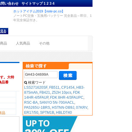
お問い合わせ
サイトマップ
1
2
3
4
ホットアイテム2019【note-pc.co】
ノートPC交換・互換用バッテリー 完全新品～即日、1
年完全保証付き。
着商品
人気商品
その他
す。大特
互換品番
検索ワード
LSS271620SF
,
FB511
,
CP1454
,
HB3-
875mAh
,
FB421
,
Z52H 10pcs
,
FDK
14HR-4/5FAUP
,
FDK 8HR-4/3FAUPC
,
RSC-BA
,
SANYO 5N-700AACL
,
PA5265U-1BRS
,
HSTNN-DB9J
,
07KRV
,
ER17/50
,
SPTM1B
,
HBLDT40
新品