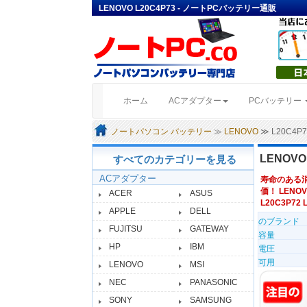
LENOVO L20C4P73 - ノートPCバッテリー通販
(current)
ホーム
ACアダプター
PCバッテリー
ノートパソコン バッテリー
≫
LENOVO
≫ L20C4
LENOV
すべてのカテゴリーを見る
ACアダプター
寿命のある
価！ LENOV
ACER
ASUS
L20C3P72 
APPLE
DELL
のブランド
FUJITSU
GATEWAY
容量
HP
IBM
電圧
可用
LENOVO
MSI
NEC
PANASONIC
SONY
SAMSUNG