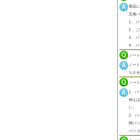
製品に
互換バ
1、 
2、 
3、 
4、 
ノート
ノート
ちさせ
ノート
1、バ
例えば
い。
2、バ
間パソ
パソコ