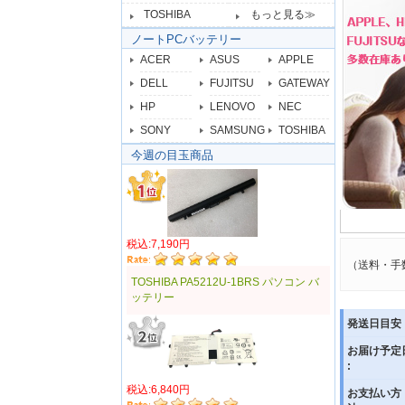
TOSHIBA
もっと見る≫
ノートPCバッテリー
ACER
ASUS
APPLE
DELL
FUJITSU
GATEWAY
HP
LENOVO
NEC
SONY
SAMSUNG
TOSHIBA
今週の目玉商品
税込:7,190円
（送料・手
TOSHIBA PA5212U-1BRS パソコン バ
ッテリー
発送日目安 
お届け予定
:
税込:6,840円
お支払い方