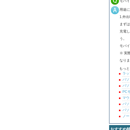
モバイ
用途に
1.外
まずは
充電し
う。
モバイ
※ 実
なりま
もっと
ラッ
パソ
パソ
PC
マウ
パソ
パソ
ノー
おすすめ