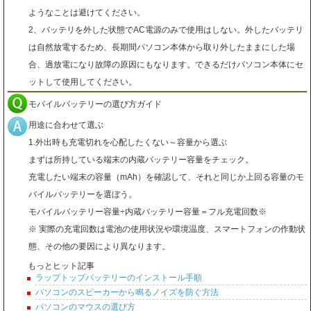
ようなことは避けてください。
2、バッテリを外した状態でAC電源のみで使用はしない。外したバッテリ
は自然放電するため、長期間パソコン本体から取り外したままにした場
合、過放電になり故障の原因にもなります。できるだけパソコン本体にセ
ットして使用してください。
モバイルバッテリーの選び方ガイド
用途に合わせて選ぶ
1.外出時も充電切れを心配したくない～容量から選ぶ
まずは所持している端末の内蔵バッテリー容量をチェック。
充電したい端末の容量（mAh）を確認して、それと同じか上回る容量のモ
バイルバッテリーを選ぼう。
モバイルバッテリー容量÷内蔵バッテリー容量＝フル充電回数※
※ 実際の充電回数は電池の使用状況や環境温度、スマートフォンの作動状
態、その他の要因により異なります。
もっとヒット記事
ラップトップバッテリーのインストール手順
パソコンのスピーカーから鳴るノイズを防ぐ方法
パソコンのマウスの選び方