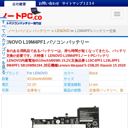
お問い合わせ
サイトマップ
1
2
3
4
Toggle
naviga
す
べ
て
ノートパソコン バッテリー
≫
LENOVO
≫ L19M4PF1バッテリー交換
の
カ
LENOVO L19M4PF1 パソコン バッテリー
テ
ゴ
寿命のある消耗品であるバッテリーは、持ち時間が短くなってきたら、バッテリ
リ
ー交換が必要です。大特価！ LENOVO L19M4PF1ノートPCバッテリ
ー
ー,LENOVO内蔵電池4510mAh/66Wh 15.2V,互換品番 L19C4PF1 L19L4PF1
を
L19M4PF1 5B10W86194 ,対応機種Lenovo Ideapad 5-15IIL05 Xiaoxin 15 2020
見
る
のブランド
For LENOVO
カラー
Black
容量
4510mAh/66Wh
サイズ
電圧
15.2V
充電池種類
Li-ion
可用
在庫有り
製品の状態
交換用バッテリー、新
品