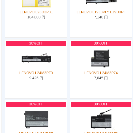
LENOVO L23D2P31
LENOVO L19L3PF5 L19D3PF
104,000 円
7,140 円
30%OFF
30%OFF
LENOVO L24M3PF0
LENOVO L24M3P74
9,426 円
7,045 円
30%OFF
30%OFF