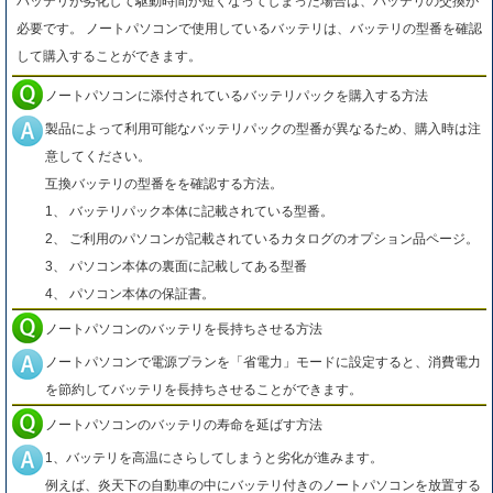
バッテリが劣化して駆動時間が短くなってしまった場合は、バッテリの交換が
必要です。 ノートパソコンで使用しているバッテリは、バッテリの型番を確認
して購入することができます。
ノートパソコンに添付されているバッテリパックを購入する方法
製品によって利用可能なバッテリパックの型番が異なるため、購入時は注
意してください。
互換バッテリの型番をを確認する方法。
1、 バッテリパック本体に記載されている型番。
2、 ご利用のパソコンが記載されているカタログのオプション品ページ。
3、 パソコン本体の裏面に記載してある型番
4、 パソコン本体の保証書。
ノートパソコンのバッテリを長持ちさせる方法
ノートパソコンで電源プランを「省電力」モードに設定すると、消費電力
を節約してバッテリを長持ちさせることができます。
ノートパソコンのバッテリの寿命を延ばす方法
1、バッテリを高温にさらしてしまうと劣化が進みます。
例えば、炎天下の自動車の中にバッテリ付きのノートパソコンを放置する