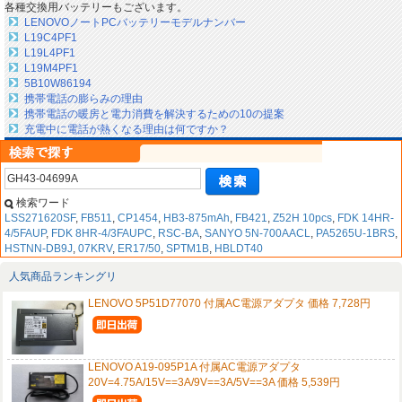
各種交換用バッテリーもございます。
LENOVOノートPCバッテリーモデルナンバー
L19C4PF1
L19L4PF1
L19M4PF1
5B10W86194
携帯電話の膨らみの理由
携帯電話の暖房と電力消費を解決するための10の提案
充電中に電話が熱くなる理由は何ですか？
検索ワード
LSS271620SF
,
FB511
,
CP1454
,
HB3-875mAh
,
FB421
,
Z52H 10pcs
,
FDK 14HR-
4/5FAUP
,
FDK 8HR-4/3FAUPC
,
RSC-BA
,
SANYO 5N-700AACL
,
PA5265U-1BRS
,
HSTNN-DB9J
,
07KRV
,
ER17/50
,
SPTM1B
,
HBLDT40
人気商品ランキングリ
LENOVO 5P51D77070 付属AC電源アダプタ 価格 7,728円
LENOVO A19-095P1A 付属AC電源アダプタ
20V=4.75A/15V==3A/9V==3A/5V==3A 価格 5,539円