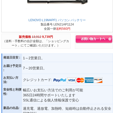
LENOVO L19M4PF1 パソコン バッテリー
製品番号 LEN21AP1124
全国一律
送料560円
販売価格
13,912
9,739円
（送料・手数料の合計金額は、「ショッピングカ
ート」にてご確認いただけます。）
発送日目安 :
1～2営業日。
お届け予定日
7～20営業日。
:
お支払い方
クレジットカード:
法:
安全性と利便
幅広いお支払い方法でのご利用が可能
性:
365日24時間サポートいたします
SSL通信による個人情報保護で安心
新品の出品:
過充電、過放電、加熱時、短絡時は自動停止される安全