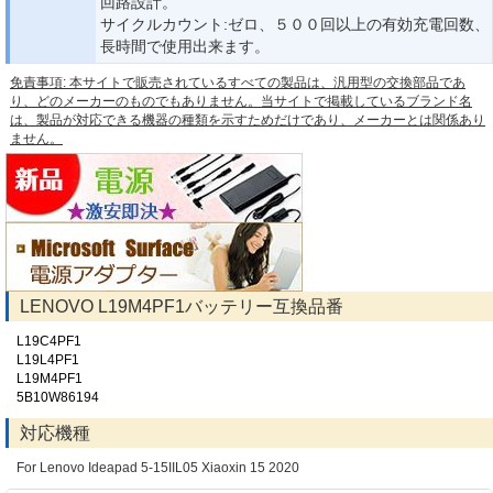
回路設計。
サイクルカウント:ゼロ、５００回以上の有効充電回数、
長時間で使用出来ます。
免責事項: 本サイトで販売されているすべての製品は、汎用型の交換部品であ
り、どのメーカーのものでもありません。当サイトで掲載しているブランド名
は、製品が対応できる機器の種類を示すためだけであり、メーカーとは関係あり
ません。
LENOVO L19M4PF1バッテリー互換品番
L19C4PF1
L19L4PF1
L19M4PF1
5B10W86194
対応機種
For Lenovo Ideapad 5-15IIL05 Xiaoxin 15 2020