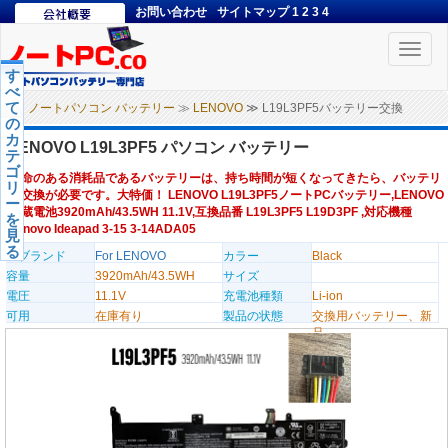
お問い合わせ
サイトマップ
1
2
3
4
Toggle
naviga
す
べ
て
ノートパソコン バッテリー
≫
LENOVO
≫ L19L3PF5バッテリー交換
の
カ
LENOVO L19L3PF5 パソコン バッテリー
テ
ゴ
寿命のある消耗品であるバッテリーは、持ち時間が短くなってきたら、バッテリ
リ
ー交換が必要です。大特価！ LENOVO L19L3PF5ノートPCバッテリー,LENOVO
ー
内蔵電池3920mAh/43.5WH 11.1V,互換品番 L19L3PF5 L19D3PF ,対応機種
を
Lenovo Ideapad 3-15 3-14ADA05
見
る
のブランド
For LENOVO
カラー
Black
容量
3920mAh/43.5WH
サイズ
電圧
11.1V
充電池種類
Li-ion
可用
在庫有り
製品の状態
交換用バッテリー、新
品