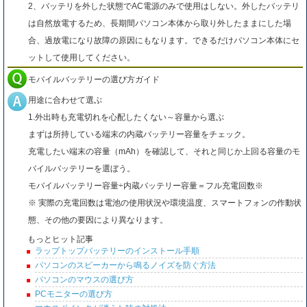
2、バッテリを外した状態でAC電源のみで使用はしない。外したバッテリ
は自然放電するため、長期間パソコン本体から取り外したままにした場
合、過放電になり故障の原因にもなります。できるだけパソコン本体にセ
ットして使用してください。
モバイルバッテリーの選び方ガイド
用途に合わせて選ぶ
1.外出時も充電切れを心配したくない～容量から選ぶ
まずは所持している端末の内蔵バッテリー容量をチェック。
充電したい端末の容量（mAh）を確認して、それと同じか上回る容量のモ
バイルバッテリーを選ぼう。
モバイルバッテリー容量÷内蔵バッテリー容量＝フル充電回数※
※ 実際の充電回数は電池の使用状況や環境温度、スマートフォンの作動状
態、その他の要因により異なります。
もっとヒット記事
ラップトップバッテリーのインストール手順
パソコンのスピーカーから鳴るノイズを防ぐ方法
パソコンのマウスの選び方
PCモニターの選び方