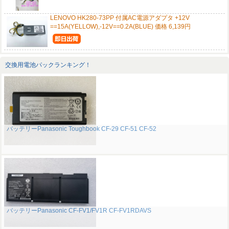
LENOVO HK280-73PP 付属AC電源アダプタ +12V
==15A(YELLOW),-12V==0.2A(BLUE) 価格 6,139円
交換用電池パックランキング！
バッテリーPanasonic Toughbook CF-29 CF-51 CF-52
バッテリーPanasonic CF-FV1/FV1R CF-FV1RDAVS