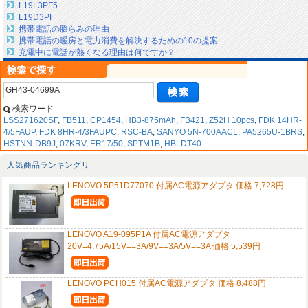
L19L3PF5
L19D3PF
携帯電話の膨らみの理由
携帯電話の暖房と電力消費を解決するための10の提案
充電中に電話が熱くなる理由は何ですか？
検索ワード
LSS271620SF
,
FB511
,
CP1454
,
HB3-875mAh
,
FB421
,
Z52H 10pcs
,
FDK 14HR-
4/5FAUP
,
FDK 8HR-4/3FAUPC
,
RSC-BA
,
SANYO 5N-700AACL
,
PA5265U-1BRS
,
HSTNN-DB9J
,
07KRV
,
ER17/50
,
SPTM1B
,
HBLDT40
人気商品ランキングリ
LENOVO 5P51D77070 付属AC電源アダプタ 価格 7,728円
LENOVO A19-095P1A 付属AC電源アダプタ
20V=4.75A/15V==3A/9V==3A/5V==3A 価格 5,539円
LENOVO PCH015 付属AC電源アダプタ 価格 8,488円