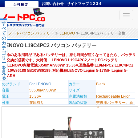
お問い合わせ
サイトマップ
1
2
3
4
Toggle
naviga
す
べ
て
ノートパソコン バッテリー
≫
LENOVO
≫ L19C4PC2バッテリー交換
の
カ
LENOVO L19C4PC2 パソコン バッテリー
テ
ゴ
寿命のある消耗品であるバッテリーは、持ち時間が短くなってきたら、バッテリ
リ
ー交換が必要です。大特価！ LENOVO L19C4PC2ノートPCバッテリ
ー
ー,LENOVO内蔵電池5350mAh/80Wh 15.36V,互換品番 L19M4PC2 L19C4PC2
を
5B10W86188 5B10W86189 ,対応機種LENOVO Legion 5-17IMH Legion 5-
見
17ARH
る
のブランド
For LENOVO
カラー
Black
容量
5350mAh/80Wh
サイズ
電圧
15.36V
充電池種類
Rechargeable Li-ion
可用
在庫有り
製品の状態
交換用バッテリー、新
品