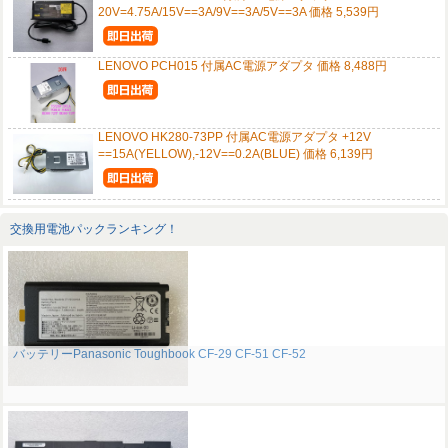
20V=4.75A/15V==3A/9V==3A/5V==3A 価格 5,539円
LENOVO PCH015 付属AC電源アダプタ 価格 8,488円
LENOVO HK280-73PP 付属AC電源アダプタ +12V
==15A(YELLOW),-12V==0.2A(BLUE) 価格 6,139円
交換用電池パックランキング！
バッテリーPanasonic Toughbook CF-29 CF-51 CF-52