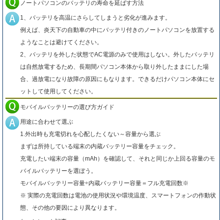
ノートパソコンのバッテリの寿命を延ばす方法
1、バッテリを高温にさらしてしまうと劣化が進みます。
例えば、炎天下の自動車の中にバッテリ付きのノートパソコンを放置する
ようなことは避けてください。
2、バッテリを外した状態でAC電源のみで使用はしない。外したバッテリ
は自然放電するため、長期間パソコン本体から取り外したままにした場
合、過放電になり故障の原因にもなります。できるだけパソコン本体にセ
ットして使用してください。
モバイルバッテリーの選び方ガイド
用途に合わせて選ぶ
1.外出時も充電切れを心配したくない～容量から選ぶ
まずは所持している端末の内蔵バッテリー容量をチェック。
充電したい端末の容量（mAh）を確認して、それと同じか上回る容量のモ
バイルバッテリーを選ぼう。
モバイルバッテリー容量÷内蔵バッテリー容量＝フル充電回数※
※ 実際の充電回数は電池の使用状況や環境温度、スマートフォンの作動状
態、その他の要因により異なります。