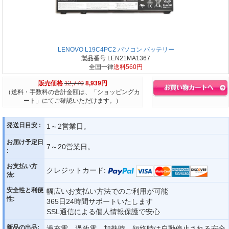
LENOVO L19C4PC2 パソコン バッテリー
製品番号 LEN21MA1367
全国一律
送料560円
販売価格
12,770
8,939円
（送料・手数料の合計金額は、「ショッピングカ
ート」にてご確認いただけます。）
発送日目安 :
1～2営業日。
お届け予定日
7～20営業日。
:
お支払い方
クレジットカード:
法:
安全性と利便
幅広いお支払い方法でのご利用が可能
性:
365日24時間サポートいたします
SSL通信による個人情報保護で安心
新品の出品:
過充電、過放電、加熱時、短絡時は自動停止される安全