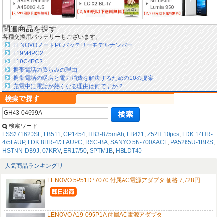
関連商品を探す
各種交換用バッテリーもございます。
LENOVOノートPCバッテリーモデルナンバー
L19M4PC2
L19C4PC2
携帯電話の膨らみの理由
携帯電話の暖房と電力消費を解決するための10の提案
充電中に電話が熱くなる理由は何ですか？
検索ワード
LSS271620SF
,
FB511
,
CP1454
,
HB3-875mAh
,
FB421
,
Z52H 10pcs
,
FDK 14HR-
4/5FAUP
,
FDK 8HR-4/3FAUPC
,
RSC-BA
,
SANYO 5N-700AACL
,
PA5265U-1BRS
,
HSTNN-DB9J
,
07KRV
,
ER17/50
,
SPTM1B
,
HBLDT40
人気商品ランキングリ
LENOVO 5P51D77070 付属AC電源アダプタ 価格 7,728円
LENOVO A19-095P1A 付属AC電源アダプタ