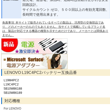
回路設計。
サイクルカウント:ゼロ、５００回以上の有効充電回数、
長時間で使用出来ます。
免責事項: 本サイトで販売されているすべての製品は、汎用型の交換部品であ
り、どのメーカーのものでもありません。当サイトで掲載しているブランド名
は、製品が対応できる機器の種類を示すためだけであり、メーカーとは関係あり
ません。
LENOVO L19C4PC2バッテリー互換品番
L19M4PC2
L19C4PC2
5B10W86188
5B10W86189
対応機種
For LENOVO