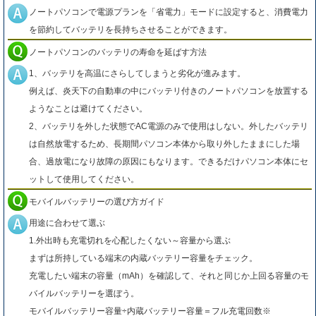
ノートパソコンで電源プランを「省電力」モードに設定すると、消費電力
を節約してバッテリを長持ちさせることができます。
ノートパソコンのバッテリの寿命を延ばす方法
1、バッテリを高温にさらしてしまうと劣化が進みます。
例えば、炎天下の自動車の中にバッテリ付きのノートパソコンを放置する
ようなことは避けてください。
2、バッテリを外した状態でAC電源のみで使用はしない。外したバッテリ
は自然放電するため、長期間パソコン本体から取り外したままにした場
合、過放電になり故障の原因にもなります。できるだけパソコン本体にセ
ットして使用してください。
モバイルバッテリーの選び方ガイド
用途に合わせて選ぶ
1.外出時も充電切れを心配したくない～容量から選ぶ
まずは所持している端末の内蔵バッテリー容量をチェック。
充電したい端末の容量（mAh）を確認して、それと同じか上回る容量のモ
バイルバッテリーを選ぼう。
モバイルバッテリー容量÷内蔵バッテリー容量＝フル充電回数※