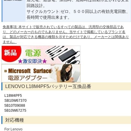
回路設計。
サイクルカウント:ゼロ、５００回以上の有効充電回数、
長時間で使用出来ます。
免責事項: 本サイトで販売されているすべての製品は、汎用型の交換部品であ
り、どのメーカーのものでもありません。当サイトで掲載しているブランド名
は、製品が対応できる機器の種類を示すためだけであり、メーカーとは関係あり
ません。
LENOVO L18M4PF5バッテリー互換品番
L18M4PF5
SB10W67370
5B10T09088
5B10W67275
対応機種
For Lenovo