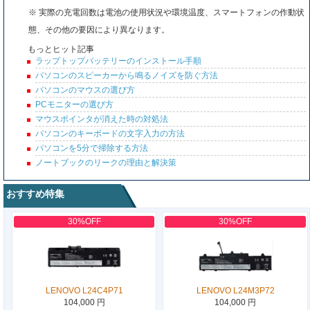
※ 実際の充電回数は電池の使用状況や環境温度、スマートフォンの作動状
態、その他の要因により異なります。
もっとヒット記事
ラップトップバッテリーのインストール手順
パソコンのスピーカーから鳴るノイズを防ぐ方法
パソコンのマウスの選び方
PCモニターの選び方
マウスポインタが消えた時の対処法
パソコンのキーボードの文字入力の方法
パソコンを5分で掃除する方法
ノートブックのリークの理由と解決策
おすすめ特集
30%OFF
30%OFF
LENOVO L24C4P71
LENOVO L24M3P72
104,000 円
104,000 円