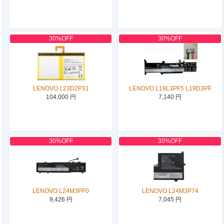
30%OFF
30%OFF
LENOVO L23D2P31
LENOVO L19L3PF5 L19D3PF
104,000 円
7,140 円
30%OFF
30%OFF
LENOVO L24M3PF0
LENOVO L24M3P74
9,426 円
7,045 円