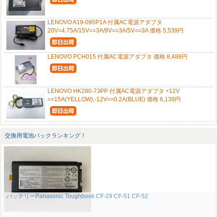
LENOVO A19-095P1A 付属AC電源アダプタ
20V=4.75A/15V==3A/9V==3A/5V==3A 価格 5,539円
LENOVO PCH015 付属AC電源アダプタ 価格 8,488円
LENOVO HK280-73PP 付属AC電源アダプタ +12V
==15A(YELLOW),-12V==0.2A(BLUE) 価格 6,139円
交換用電池パックランキング！
バッテリーPanasonic Toughbook CF-29 CF-51 CF-52