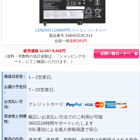
LENOVO L18M4PF5 パソコン バッテリー
製品番号 24BA0319C314
全国一律
送料560円
販売価格
12,057
8,440円
（送料・手数料の合計金額は、「ショッピングカ
ート」にてご確認いただけます。）
発送日目安 :
1～2営業日。
お届け予定日
7～20営業日。
:
お支払い方
クレジットカード:
法:
安全性と利便
幅広いお支払い方法でのご利用が可能
性:
365日24時間サポートいたします
SSL通信による個人情報保護で安心
新品の出品:
過充電、過放電、加熱時、短絡時は自動停止される安全