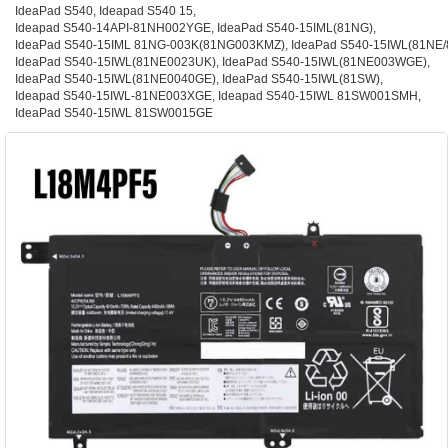
IdeaPad S540, Ideapad S540 15,
Ideapad S540-14API-81NH002YGE, IdeaPad S540-15IML(81NG),
IdeaPad S540-15IML 81NG-003K(81NG003KMZ), IdeaPad S540-15IWL(81NE/
IdeaPad S540-15IWL(81NE0023UK), IdeaPad S540-15IWL(81NE003WGE),
IdeaPad S540-15IWL(81NE0040GE), IdeaPad S540-15IWL(81SW),
Ideapad S540-15IWL-81NE003XGE, Ideapad S540-15IWL 81SW001SMH,
IdeaPad S540-15IWL 81SW0015GE