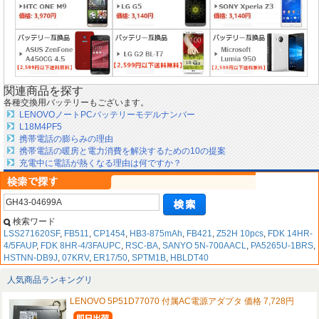
関連商品を探す
各種交換用バッテリーもございます。
LENOVOノートPCバッテリーモデルナンバー
L18M4PF5
携帯電話の膨らみの理由
携帯電話の暖房と電力消費を解決するための10の提案
充電中に電話が熱くなる理由は何ですか？
検索ワード
LSS271620SF
,
FB511
,
CP1454
,
HB3-875mAh
,
FB421
,
Z52H 10pcs
,
FDK 14HR-
4/5FAUP
,
FDK 8HR-4/3FAUPC
,
RSC-BA
,
SANYO 5N-700AACL
,
PA5265U-1BRS
,
HSTNN-DB9J
,
07KRV
,
ER17/50
,
SPTM1B
,
HBLDT40
人気商品ランキングリ
LENOVO 5P51D77070 付属AC電源アダプタ 価格 7,728円