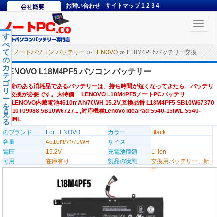
お問い合わせ
サイトマップ
1
2
3
4
Toggle
naviga
す
べ
て
ノートパソコン バッテリー
≫
LENOVO
≫ L18M4PF5バッテリー交換
の
カ
LENOVO L18M4PF5 パソコン バッテリー
テ
ゴ
寿命のある消耗品であるバッテリーは、持ち時間が短くなってきたら、バッテリ
リ
ー交換が必要です。大特価！ LENOVO L18M4PF5ノートPCバッテリ
ー
ー,LENOVO内蔵電池4610mAh/70WH 15.2V,互換品番 L18M4PF5 SB10W67370
を
5B10T09088 5B10W6727... ,対応機種Lenovo IdeaPad S540-15IWL S540-
見
15IML
る
のブランド
For LENOVO
カラー
Black
容量
4610mAh/70WH
サイズ
電圧
15.2V
充電池種類
Li-ion
可用
在庫有り
製品の状態
交換用バッテリー、新
品