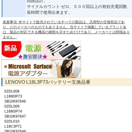
回路設計。
サイクルカウント:ゼロ、５００回以上の有効充電回数、
長時間で使用出来ます。
免責事項: 本サイトで販売されているすべての製品は、汎用型の交換部品であ
り、どのメーカーのものでもありません。当サイトで掲載しているブランド名
は、製品が対応できる機器の種類を示すためだけであり、メーカーとは関係あり
ません。
LENOVO L18L3P73バッテリー互換品番
02DL008
L18M3P73
SB10K97646
02DL009
L18M3P74
SB10K97647
02DL010
L18C3P71
SB10K97648