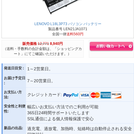
LENOVO L18L3P73 パソコン バッテリー
製品番号 LEN21JA1071
全国一律
送料560円
販売価格
12,771
8,940円
（送料・手数料の合計金額は、「ショッピングカ
ート」にてご確認いただけます。）
発送日目安 :
1～2営業日。
お届け予定日
7～20営業日。
:
お支払い方
クレジットカード:
法:
安全性と利便
幅広いお支払い方法でのご利用が可能
性:
365日24時間サポートいたします
SSL通信による個人情報保護で安心
新品の出品:
過充電、過放電、加熱時、短絡時は自動停止される安全