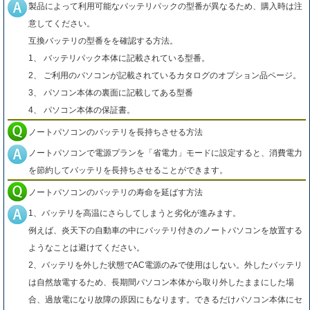
製品によって利用可能なバッテリパックの型番が異なるため、購入時は注
意してください。
互換バッテリの型番をを確認する方法。
1、 バッテリパック本体に記載されている型番。
2、 ご利用のパソコンが記載されているカタログのオプション品ページ。
3、 パソコン本体の裏面に記載してある型番
4、 パソコン本体の保証書。
ノートパソコンのバッテリを長持ちさせる方法
ノートパソコンで電源プランを「省電力」モードに設定すると、消費電力
を節約してバッテリを長持ちさせることができます。
ノートパソコンのバッテリの寿命を延ばす方法
1、バッテリを高温にさらしてしまうと劣化が進みます。
例えば、炎天下の自動車の中にバッテリ付きのノートパソコンを放置する
ようなことは避けてください。
2、バッテリを外した状態でAC電源のみで使用はしない。外したバッテリ
は自然放電するため、長期間パソコン本体から取り外したままにした場
合、過放電になり故障の原因にもなります。できるだけパソコン本体にセ