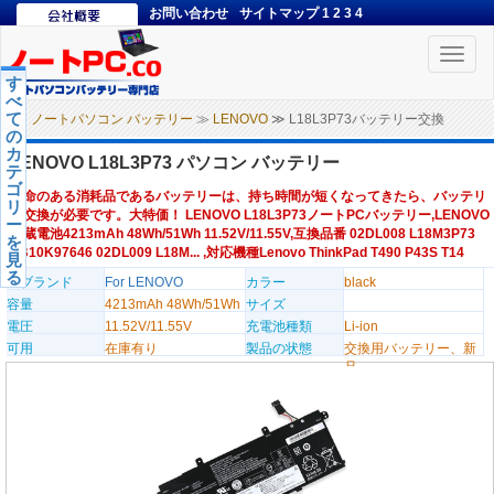
お問い合わせ
サイトマップ
1
2
3
4
Toggle
naviga
す
べ
て
ノートパソコン バッテリー
≫
LENOVO
≫ L18L3P73バッテリー交換
の
カ
LENOVO L18L3P73 パソコン バッテリー
テ
ゴ
寿命のある消耗品であるバッテリーは、持ち時間が短くなってきたら、バッテリ
リ
ー交換が必要です。大特価！ LENOVO L18L3P73ノートPCバッテリー,LENOVO
ー
内蔵電池4213mAh 48Wh/51Wh 11.52V/11.55V,互換品番 02DL008 L18M3P73
を
SB10K97646 02DL009 L18M... ,対応機種Lenovo ThinkPad T490 P43S T14
見
る
のブランド
For LENOVO
カラー
black
容量
4213mAh 48Wh/51Wh
サイズ
電圧
11.52V/11.55V
充電池種類
Li-ion
可用
在庫有り
製品の状態
交換用バッテリー、新
品