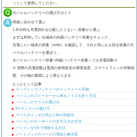
ットして使用してください。
モバイルバッテリーの選び方ガイド
用途に合わせて選ぶ
1.外出時も充電切れを心配したくない～容量から選ぶ
まずは所持している端末の内蔵バッテリー容量をチェック。
充電したい端末の容量（mAh）を確認して、それと同じか上回る容量のモ
バイルバッテリーを選ぼう。
モバイルバッテリー容量÷内蔵バッテリー容量＝フル充電回数※
※ 実際の充電回数は電池の使用状況や環境温度、スマートフォンの作動状
態、その他の要因により異なります。
もっとヒット記事
ラップトップバッテリーのインストール手順
パソコンのスピーカーから鳴るノイズを防ぐ方法
パソコンのマウスの選び方
PCモニターの選び方
マウスポインタが消えた時の対処法
パソコンのキーボードの文字入力の方法
パソコンを5分で掃除する方法
ノートブックのリークの理由と解決策