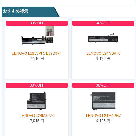
おすすめ特集
30%OFF
30%OFF
LENOVO L19L3PF5 L19D3PF
LENOVO L24M3PF0
7,140 円
9,426 円
30%OFF
30%OFF
LENOVO L24M3P74
LENOVO L24M4PG7
7,045 円
9,426 円