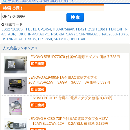
充電中に電話が熱くなる理由は何ですか？
検索ワード
LSS271620SF
,
FB511
,
CP1454
,
HB3-875mAh
,
FB421
,
Z52H 10pcs
,
FDK 14HR-
4/5FAUP
,
FDK 8HR-4/3FAUPC
,
RSC-BA
,
SANYO 5N-700AACL
,
PA5265U-1BRS
,
HSTNN-DB9J
,
07KRV
,
ER17/50
,
SPTM1B
,
HBLDT40
人気商品ランキングリ
LENOVO 5P51D77070 付属AC電源アダプタ 価格 7,728円
LENOVO A19-095P1A 付属AC電源アダプタ
20V=4.75A/15V==3A/9V==3A/5V==3A 価格 5,539円
LENOVO PCH015 付属AC電源アダプタ 価格 8,488円
LENOVO HK280-73PP 付属AC電源アダプタ +12V
==15A(YELLOW),-12V==0.2A(BLUE) 価格 6,139円