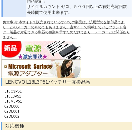
回路設計。
サイクルカウント:ゼロ、５００回以上の有効充電回数、
長時間で使用出来ます。
免責事項: 本サイトで販売されているすべての製品は、汎用型の交換部品であ
り、どのメーカーのものでもありません。当サイトで掲載しているブランド名
は、製品が対応できる機器の種類を示すためだけであり、メーカーとは関係あり
ません。
LENOVO L18L3P51バッテリー互換品番
L18C3P51
L18L3P51
L18M3P51
02DL000
02DL001
02DL002
対応機種