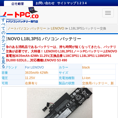
お問い合わせ
サイトマップ
1
2
3
4
Toggle
naviga
す
べ
て
ノートパソコン バッテリー
≫
LENOVO
≫ L18L3P51バッテリー交換
の
カ
LENOVO L18L3P51 パソコン バッテリー
テ
ゴ
寿命のある消耗品であるバッテリーは、持ち時間が短くなってきたら、バッテリ
リ
ー交換が必要です。大特価！ LENOVO L18L3P51ノートPCバッテリー,LENOVO
ー
内蔵電池3635mAh 42Wh 11.25V,互換品番 L18C3P51 L18L3P51 L18M3P51
を
02DL000 02DL0... ,対応機種LENOVO S3 490
見
る
のブランド
For LENOVO
カラー
black
容量
3635mAh 42Wh
サイズ
電圧
11.25V
充電池種類
Li-ion
可用
在庫有り
製品の状態
交換用バッテリー、新
品