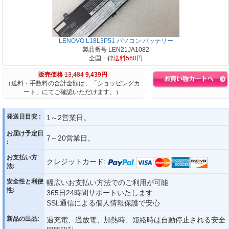
LENOVO L18L3P51 パソコン バッテリー
製品番号 LEN21JA1082
全国一律
送料560円
販売価格
13,484
9,439円
（送料・手数料の合計金額は、「ショッピングカ
ート」にてご確認いただけます。）
発送日目安 :
1～2営業日。
お届け予定日
7～20営業日。
:
お支払い方
クレジットカード:
法:
安全性と利便
幅広いお支払い方法でのご利用が可能
性:
365日24時間サポートいたします
SSL通信による個人情報保護で安心
新品の出品:
過充電、過放電、加熱時、短絡時は自動停止される安全