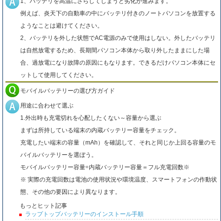
1、バッテリを高温にさらしてしまうと劣化が進みます。
例えば、炎天下の自動車の中にバッテリ付きのノートパソコンを放置する
ようなことは避けてください。
2、バッテリを外した状態でAC電源のみで使用はしない。外したバッテリ
は自然放電するため、長期間パソコン本体から取り外したままにした場
合、過放電になり故障の原因にもなります。できるだけパソコン本体にセ
ットして使用してください。
モバイルバッテリーの選び方ガイド
用途に合わせて選ぶ
1.外出時も充電切れを心配したくない～容量から選ぶ
まずは所持している端末の内蔵バッテリー容量をチェック。
充電したい端末の容量（mAh）を確認して、それと同じか上回る容量のモ
バイルバッテリーを選ぼう。
モバイルバッテリー容量÷内蔵バッテリー容量＝フル充電回数※
※ 実際の充電回数は電池の使用状況や環境温度、スマートフォンの作動状
態、その他の要因により異なります。
もっとヒット記事
ラップトップバッテリーのインストール手順