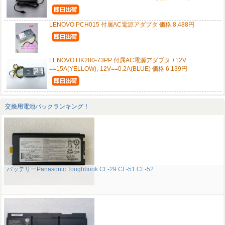
LENOVO PCH015 付属AC電源アダプタ 価格 8,488円
LENOVO HK280-73PP 付属AC電源アダプタ +12V
==15A(YELLOW),-12V==0.2A(BLUE) 価格 6,139円
交換用電池パックランキング！
バッテリーPanasonic Toughbook CF-29 CF-51 CF-52