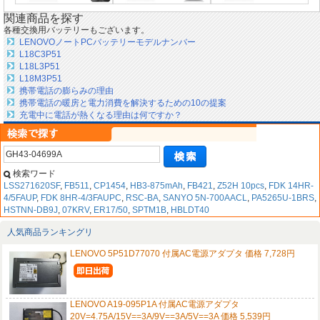
関連商品を探す
各種交換用バッテリーもございます。
LENOVOノートPCバッテリーモデルナンバー
L18C3P51
L18L3P51
L18M3P51
携帯電話の膨らみの理由
携帯電話の暖房と電力消費を解決するための10の提案
充電中に電話が熱くなる理由は何ですか？
検索ワード
LSS271620SF
,
FB511
,
CP1454
,
HB3-875mAh
,
FB421
,
Z52H 10pcs
,
FDK 14HR-
4/5FAUP
,
FDK 8HR-4/3FAUPC
,
RSC-BA
,
SANYO 5N-700AACL
,
PA5265U-1BRS
,
HSTNN-DB9J
,
07KRV
,
ER17/50
,
SPTM1B
,
HBLDT40
人気商品ランキングリ
LENOVO 5P51D77070 付属AC電源アダプタ 価格 7,728円
LENOVO A19-095P1A 付属AC電源アダプタ
20V=4.75A/15V==3A/9V==3A/5V==3A 価格 5,539円