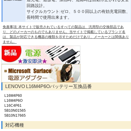
回路設計。
サイクルカウント:ゼロ、５００回以上の有効充電回数、
長時間で使用出来ます。
免責事項: 本サイトで販売されているすべての製品は、汎用型の交換部品であ
り、どのメーカーのものでもありません。当サイトで掲載しているブランド名
は、製品が対応できる機器の種類を示すためだけであり、メーカーとは関係あり
ません。
LENOVO L16M4P6Oバッテリー互換品番
L16M4P60
L16M4P6O
L16C4P61
5B10N01565
5B10N17665
対応機種