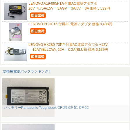
LENOVO A19-095P1A 付属AC電源アダプタ
20V=4.75A/15V==3A/9V==3A/5V==3A 価格 5,539円
LENOVO PCH015 付属AC電源アダプタ 価格 8,488円
LENOVO HK280-73PP 付属AC電源アダプタ +12V
==15A(YELLOW),-12V==0.2A(BLUE) 価格 6,139円
交換用電池パックランキング！
バッテリーPanasonic Toughbook CF-29 CF-51 CF-52