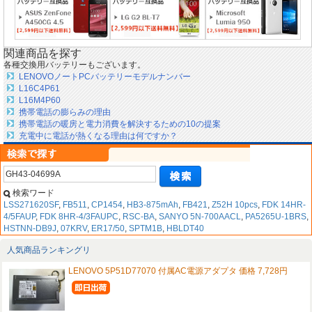
関連商品を探す
各種交換用バッテリーもございます。
LENOVOノートPCバッテリーモデルナンバー
L16C4P61
L16M4P60
携帯電話の膨らみの理由
携帯電話の暖房と電力消費を解決するための10の提案
充電中に電話が熱くなる理由は何ですか？
検索ワード
LSS271620SF
,
FB511
,
CP1454
,
HB3-875mAh
,
FB421
,
Z52H 10pcs
,
FDK 14HR-
4/5FAUP
,
FDK 8HR-4/3FAUPC
,
RSC-BA
,
SANYO 5N-700AACL
,
PA5265U-1BRS
,
HSTNN-DB9J
,
07KRV
,
ER17/50
,
SPTM1B
,
HBLDT40
人気商品ランキングリ
LENOVO 5P51D77070 付属AC電源アダプタ 価格 7,728円