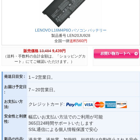
LENOVO L16M4P6O パソコン バッテリー
製品番号 LEN20JU928
全国一律
送料560円
販売価格
13,484
9,439円
（送料・手数料の合計金額は、「ショッピングカ
ート」にてご確認いただけます。）
発送日目安 :
1～2営業日。
お届け予定日
7～20営業日。
:
お支払い方
クレジットカード:
法:
安全性と利便
幅広いお支払い方法でのご利用が可能
性:
365日24時間サポートいたします
SSL通信による個人情報保護で安心
新品の出品:
過充電、過放電、加熱時、短絡時は自動停止される安全