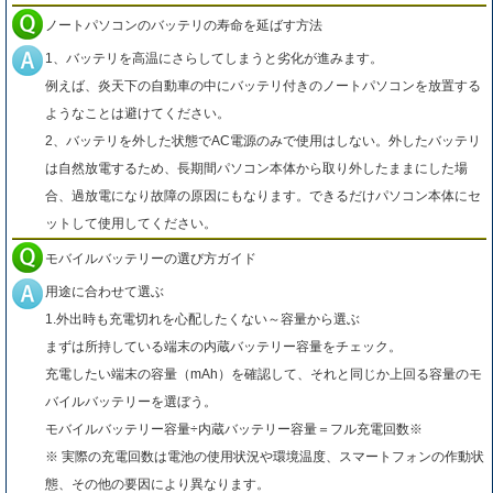
ノートパソコンのバッテリの寿命を延ばす方法
1、バッテリを高温にさらしてしまうと劣化が進みます。
例えば、炎天下の自動車の中にバッテリ付きのノートパソコンを放置する
ようなことは避けてください。
2、バッテリを外した状態でAC電源のみで使用はしない。外したバッテリ
は自然放電するため、長期間パソコン本体から取り外したままにした場
合、過放電になり故障の原因にもなります。できるだけパソコン本体にセ
ットして使用してください。
モバイルバッテリーの選び方ガイド
用途に合わせて選ぶ
1.外出時も充電切れを心配したくない～容量から選ぶ
まずは所持している端末の内蔵バッテリー容量をチェック。
充電したい端末の容量（mAh）を確認して、それと同じか上回る容量のモ
バイルバッテリーを選ぼう。
モバイルバッテリー容量÷内蔵バッテリー容量＝フル充電回数※
※ 実際の充電回数は電池の使用状況や環境温度、スマートフォンの作動状
態、その他の要因により異なります。