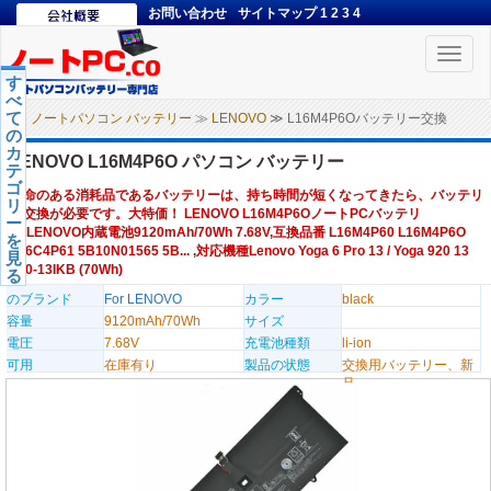
お問い合わせ
サイトマップ
1
2
3
4
Toggle
naviga
す
べ
て
ノートパソコン バッテリー
≫
LENOVO
≫ L16M4P6Oバッテリー交換
の
カ
LENOVO L16M4P6O パソコン バッテリー
テ
ゴ
寿命のある消耗品であるバッテリーは、持ち時間が短くなってきたら、バッテリ
リ
ー交換が必要です。大特価！ LENOVO L16M4P6OノートPCバッテリ
ー
ー,LENOVO内蔵電池9120mAh/70Wh 7.68V,互換品番 L16M4P60 L16M4P6O
を
L16C4P61 5B10N01565 5B... ,対応機種Lenovo Yoga 6 Pro 13 / Yoga 920 13
見
920-13IKB (70Wh)
る
のブランド
For LENOVO
カラー
black
容量
9120mAh/70Wh
サイズ
電圧
7.68V
充電池種類
li-ion
可用
在庫有り
製品の状態
交換用バッテリー、新
品