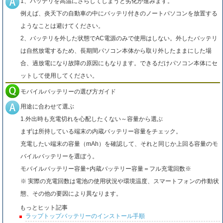
1、バッテリを高温にさらしてしまうと劣化が進みます。
例えば、炎天下の自動車の中にバッテリ付きのノートパソコンを放置する
ようなことは避けてください。
2、バッテリを外した状態でAC電源のみで使用はしない。外したバッテリ
は自然放電するため、長期間パソコン本体から取り外したままにした場
合、過放電になり故障の原因にもなります。できるだけパソコン本体にセ
ットして使用してください。
モバイルバッテリーの選び方ガイド
用途に合わせて選ぶ
1.外出時も充電切れを心配したくない～容量から選ぶ
まずは所持している端末の内蔵バッテリー容量をチェック。
充電したい端末の容量（mAh）を確認して、それと同じか上回る容量のモ
バイルバッテリーを選ぼう。
モバイルバッテリー容量÷内蔵バッテリー容量＝フル充電回数※
※ 実際の充電回数は電池の使用状況や環境温度、スマートフォンの作動状
態、その他の要因により異なります。
もっとヒット記事
ラップトップバッテリーのインストール手順