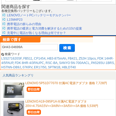
関連商品を探す
各種交換用バッテリーもございます。
LENOVOノートPCバッテリーモデルナンバー
L15M4P23
携帯電話の膨らみの理由
携帯電話の暖房と電力消費を解決するための10の提案
充電中に電話が熱くなる理由は何ですか？
検索ワード
LSS271620SF
,
FB511
,
CP1454
,
HB3-875mAh
,
FB421
,
Z52H 10pcs
,
FDK 14HR-
4/5FAUP
,
FDK 8HR-4/3FAUPC
,
RSC-BA
,
SANYO 5N-700AACL
,
PA5265U-1BRS
,
HSTNN-DB9J
,
07KRV
,
ER17/50
,
SPTM1B
,
HBLDT40
人気商品ランキングリ
LENOVO 5P51D77070 付属AC電源アダプタ 価格 7,728円
LENOVO A19-095P1A 付属AC電源アダプタ
20V=4.75A/15V==3A/9V==3A/5V==3A 価格 5,539円