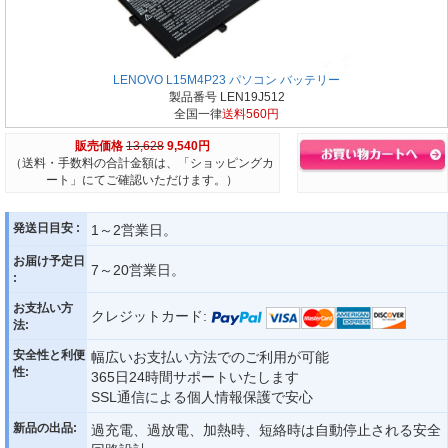
LENOVO L15M4P23 パソコン バッテリー
製品番号 LEN19J512
全国一律
送料560円
販売価格
13,628
9,540円
（送料・手数料の合計金額は、「ショッピングカ
ート」にてご確認いただけます。）
発送日目安 :
1～2営業日。
お届け予定日
7～20営業日。
:
お支払い方
クレジットカード:
法:
安全性と利便
幅広いお支払い方法でのご利用が可能
性:
365日24時間サポートいたします
SSL通信による個人情報保護で安心
新品の出品:
過充電、過放電、加熱時、短絡時は自動停止される安全