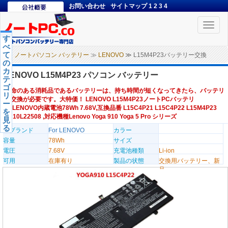
お問い合わせ
サイトマップ
1
2
3
4
Toggle
naviga
す
べ
て
ノートパソコン バッテリー
≫
LENOVO
≫ L15M4P23バッテリー交換
の
カ
LENOVO L15M4P23 パソコン バッテリー
テ
ゴ
寿命のある消耗品であるバッテリーは、持ち時間が短くなってきたら、バッテリ
リ
ー交換が必要です。大特価！ LENOVO L15M4P23ノートPCバッテリ
ー
ー,LENOVO内蔵電池78Wh 7.68V,互換品番 L15C4P21 L15C4P22 L15M4P23
を
5B10L22508 ,対応機種Lenovo Yoga 910 Yoga 5 Pro シリーズ
見
る
のブランド
For LENOVO
カラー
容量
78Wh
サイズ
電圧
7.68V
充電池種類
Li-ion
可用
在庫有り
製品の状態
交換用バッテリー、新
品