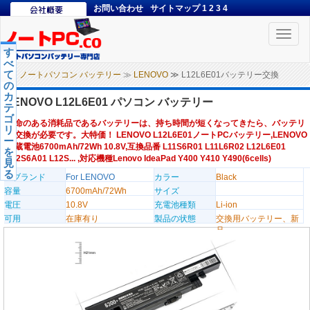
お問い合わせ
サイトマップ
1
2
3
4
Toggle
naviga
す
べ
て
ノートパソコン バッテリー
≫
LENOVO
≫ L12L6E01バッテリー交換
の
カ
LENOVO L12L6E01 パソコン バッテリー
テ
ゴ
寿命のある消耗品であるバッテリーは、持ち時間が短くなってきたら、バッテリ
リ
ー交換が必要です。大特価！ LENOVO L12L6E01ノートPCバッテリー,LENOVO
ー
内蔵電池6700mAh/72Wh 10.8V,互換品番 L11S6R01 L11L6R02 L12L6E01
を
L12S6A01 L12S... ,対応機種Lenovo IdeaPad Y400 Y410 Y490(6cells)
見
る
のブランド
For LENOVO
カラー
Black
容量
6700mAh/72Wh
サイズ
電圧
10.8V
充電池種類
Li-ion
可用
在庫有り
製品の状態
交換用バッテリー、新
品