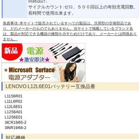
回路設計。
サイクルカウント:ゼロ、５００回以上の有効充電回数、
長時間で使用出来ます。
免責事項: 本サイトで販売されているすべての製品は、汎用型の交換部品であ
り、どのメーカーのものでもありません。当サイトで掲載しているブランド名
は、製品が対応できる機器の種類を示すためだけであり、メーカーとは関係あり
ません。
LENOVO L12L6E01バッテリー互換品番
L11S6R01
L11L6R02
L12L6E01
L12S6A01
L12S6E01
3ICR19/65-2
3INR19/66-2
対応機種