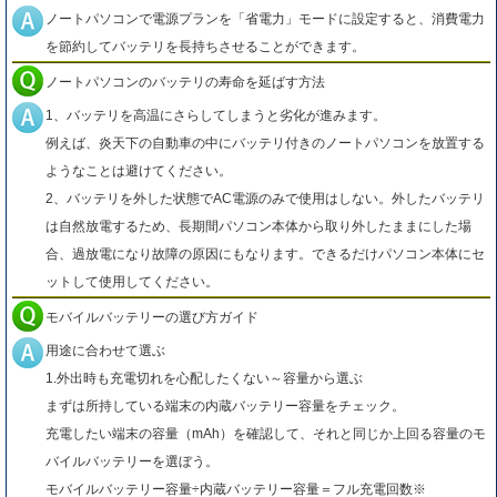
ノートパソコンで電源プランを「省電力」モードに設定すると、消費電力
を節約してバッテリを長持ちさせることができます。
ノートパソコンのバッテリの寿命を延ばす方法
1、バッテリを高温にさらしてしまうと劣化が進みます。
例えば、炎天下の自動車の中にバッテリ付きのノートパソコンを放置する
ようなことは避けてください。
2、バッテリを外した状態でAC電源のみで使用はしない。外したバッテリ
は自然放電するため、長期間パソコン本体から取り外したままにした場
合、過放電になり故障の原因にもなります。できるだけパソコン本体にセ
ットして使用してください。
モバイルバッテリーの選び方ガイド
用途に合わせて選ぶ
1.外出時も充電切れを心配したくない～容量から選ぶ
まずは所持している端末の内蔵バッテリー容量をチェック。
充電したい端末の容量（mAh）を確認して、それと同じか上回る容量のモ
バイルバッテリーを選ぼう。
モバイルバッテリー容量÷内蔵バッテリー容量＝フル充電回数※