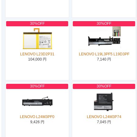
30%OFF
30%OFF
LENOVO L23D2P31
LENOVO L19L3PF5 L19D3PF
104,000 円
7,140 円
30%OFF
30%OFF
LENOVO L24M3PF0
LENOVO L24M3P74
9,426 円
7,045 円