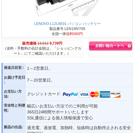
LENOVO L12L6E01 パソコン バッテリー
製品番号 LEN19IV709
全国一律
送料560円
販売価格
13,912
9,739円
（送料・手数料の合計金額は、「ショッピングカ
ート」にてご確認いただけます。）
発送日目安 :
1～2営業日。
お届け予定日
7～20営業日。
:
お支払い方
クレジットカード:
法:
安全性と利便
幅広いお支払い方法でのご利用が可能
性:
365日24時間サポートいたします
SSL通信による個人情報保護で安心
新品の出品:
過充電、過放電、加熱時、短絡時は自動停止される安全