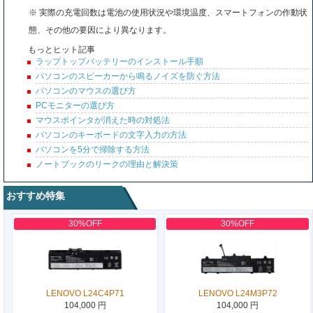
※ 実際の充電回数は電池の使用状況や環境温度、スマートフォンの作動状
態、その他の要因により異なります。
もっとヒット記事
ラップトップバッテリーのインストール手順
パソコンのスピーカーから鳴るノイズを防ぐ方法
パソコンのマウスの選び方
PCモニターの選び方
マウスポインタが消えた時の対処法
パソコンのキーボードの文字入力の方法
パソコンを5分で掃除する方法
ノートブックのリークの理由と解決策
おすすめ特集
30%OFF
30%OFF
LENOVO L24C4P71
LENOVO L24M3P72
104,000 円
104,000 円