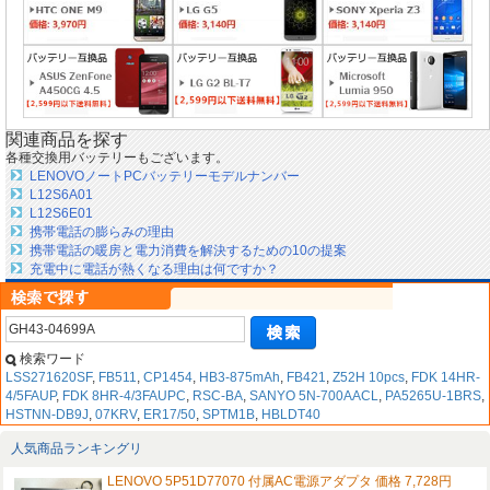
関連商品を探す
各種交換用バッテリーもございます。
LENOVOノートPCバッテリーモデルナンバー
L12S6A01
L12S6E01
携帯電話の膨らみの理由
携帯電話の暖房と電力消費を解決するための10の提案
充電中に電話が熱くなる理由は何ですか？
検索ワード
LSS271620SF
,
FB511
,
CP1454
,
HB3-875mAh
,
FB421
,
Z52H 10pcs
,
FDK 14HR-
4/5FAUP
,
FDK 8HR-4/3FAUPC
,
RSC-BA
,
SANYO 5N-700AACL
,
PA5265U-1BRS
,
HSTNN-DB9J
,
07KRV
,
ER17/50
,
SPTM1B
,
HBLDT40
人気商品ランキングリ
LENOVO 5P51D77070 付属AC電源アダプタ 価格 7,728円