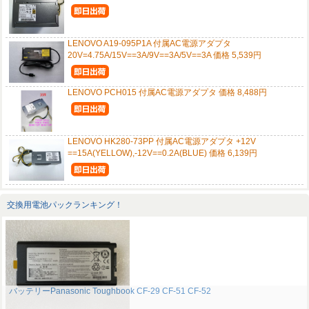
LENOVO A19-095P1A 付属AC電源アダプタ
20V=4.75A/15V==3A/9V==3A/5V==3A 価格 5,539円
LENOVO PCH015 付属AC電源アダプタ 価格 8,488円
LENOVO HK280-73PP 付属AC電源アダプタ +12V
==15A(YELLOW),-12V==0.2A(BLUE) 価格 6,139円
交換用電池パックランキング！
バッテリーPanasonic Toughbook CF-29 CF-51 CF-52