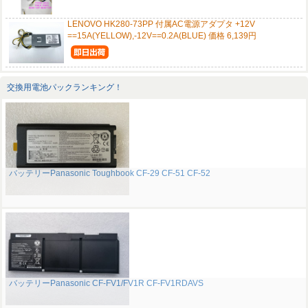
LENOVO HK280-73PP 付属AC電源アダプタ +12V
==15A(YELLOW),-12V==0.2A(BLUE) 価格 6,139円
交換用電池パックランキング！
バッテリーPanasonic Toughbook CF-29 CF-51 CF-52
バッテリーPanasonic CF-FV1/FV1R CF-FV1RDAVS