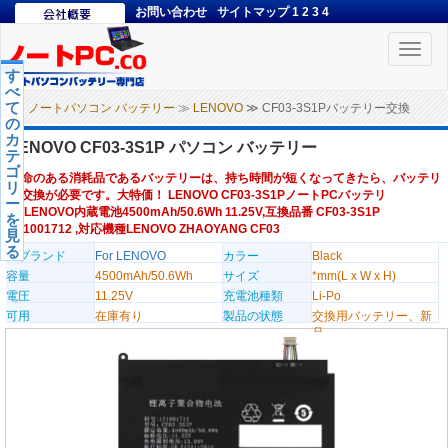
お問い合わせ
サイトマップ
1
2
3
4
Toggle
naviga
す
べ
て
ノートパソコン バッテリー
≫
LENOVO
≫ CF03-3S1Pバッテリー交換
の
カ
LENOVO CF03-3S1P パソコン バッテリー
テ
ゴ
寿命のある消耗品であるバッテリーは、持ち時間が短くなってきたら、バッテリ
リ
ー交換が必要です。大特価！ LENOVO CF03-3S1PノートPCバッテリ
ー
ー,LENOVO内蔵電池4500mAh/50.6Wh 11.25V,互換品番 CF03-3S1P
を
121001712 ,対応機種LENOVO ZHAOYANG CF03
見
る
のブランド
For LENOVO
カラー
Black
容量
4500mAh/50.6Wh
サイズ
*mm(L x W x H)
電圧
11.25V
充電池種類
Li-Po
可用
在庫有り
製品の状態
交換用バッテリー、新
品