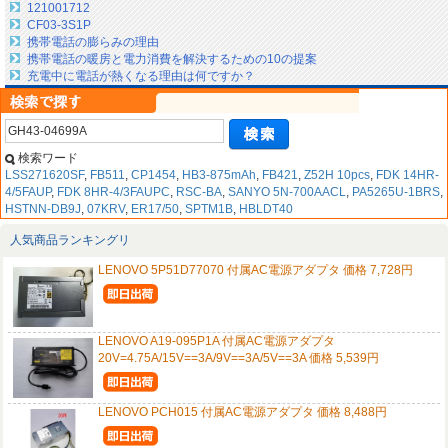
121001712
CF03-3S1P
携帯電話の膨らみの理由
携帯電話の暖房と電力消費を解決するための10の提案
充電中に電話が熱くなる理由は何ですか？
検索ワード
LSS271620SF
,
FB511
,
CP1454
,
HB3-875mAh
,
FB421
,
Z52H 10pcs
,
FDK 14HR-
4/5FAUP
,
FDK 8HR-4/3FAUPC
,
RSC-BA
,
SANYO 5N-700AACL
,
PA5265U-1BRS
,
HSTNN-DB9J
,
07KRV
,
ER17/50
,
SPTM1B
,
HBLDT40
人気商品ランキングリ
LENOVO 5P51D77070 付属AC電源アダプタ 価格 7,728円
LENOVO A19-095P1A 付属AC電源アダプタ
20V=4.75A/15V==3A/9V==3A/5V==3A 価格 5,539円
LENOVO PCH015 付属AC電源アダプタ 価格 8,488円