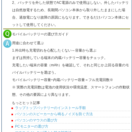
2、バッテリを外した状態でAC電源のみで使用はしない。外したバッテリ
は自然放電するため、長期間パソコン本体から取り外したままにした場
合、過放電になり故障の原因にもなります。できるだけパソコン本体にセ
ットして使用してください。
モバイルバッテリーの選び方ガイド
用途に合わせて選ぶ
1.外出時も充電切れを心配したくない～容量から選ぶ
まずは所持している端末の内蔵バッテリー容量をチェック。
充電したい端末の容量（mAh）を確認して、それと同じか上回る容量のモ
バイルバッテリーを選ぼう。
モバイルバッテリー容量÷内蔵バッテリー容量＝フル充電回数※
※ 実際の充電回数は電池の使用状況や環境温度、スマートフォンの作動状
態、その他の要因により異なります。
もっとヒット記事
ラップトップバッテリーのインストール手順
パソコンのスピーカーから鳴るノイズを防ぐ方法
パソコンのマウスの選び方
PCモニターの選び方