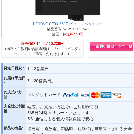
LENOVO CF03-3S1P パソコン バッテリー
製品番号 24BA1030C748
全国一律
送料560円
販売価格
14,627
10,239円
（送料・手数料の合計金額は、「ショッピングカ
ート」にてご確認いただけます。）
発送日目安 :
1～2営業日。
お届け予定日
7～20営業日。
:
お支払い方
クレジットカード:
法:
安全性と利便
幅広いお支払い方法でのご利用が可能
性:
365日24時間サポートいたします
SSL通信による個人情報保護で安心
新品の出品:
過充電、過放電、加熱時、短絡時は自動停止される安全