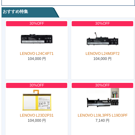
おすすめ特集
30%OFF
30%OFF
LENOVO L24C4P71
LENOVO L24M3P72
104,000 円
104,000 円
30%OFF
30%OFF
LENOVO L23D2P31
LENOVO L19L3PF5 L19D3PF
104,000 円
7,140 円