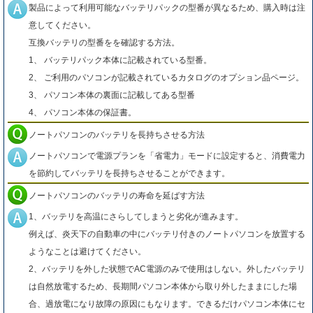
製品によって利用可能なバッテリパックの型番が異なるため、購入時は注
意してください。
互換バッテリの型番をを確認する方法。
1、 バッテリパック本体に記載されている型番。
2、 ご利用のパソコンが記載されているカタログのオプション品ページ。
3、 パソコン本体の裏面に記載してある型番
4、 パソコン本体の保証書。
ノートパソコンのバッテリを長持ちさせる方法
ノートパソコンで電源プランを「省電力」モードに設定すると、消費電力
を節約してバッテリを長持ちさせることができます。
ノートパソコンのバッテリの寿命を延ばす方法
1、バッテリを高温にさらしてしまうと劣化が進みます。
例えば、炎天下の自動車の中にバッテリ付きのノートパソコンを放置する
ようなことは避けてください。
2、バッテリを外した状態でAC電源のみで使用はしない。外したバッテリ
は自然放電するため、長期間パソコン本体から取り外したままにした場
合、過放電になり故障の原因にもなります。できるだけパソコン本体にセ