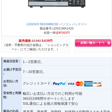
LENOVO 5B10W86192 パソコン バッテリー
製品番号 LEN21MA1420
全国一律
送料560円
販売価格
12,342
8,639円
（送料・手数料の合計金額は、「ショッピングカ
ート」にてご確認いただけます。）
発送日目安 :
1～2営業日。
お届け予定日
7～20営業日。
:
お支払い方
クレジットカード:
法:
安全性と利便
幅広いお支払い方法でのご利用が可能
性:
365日24時間サポートいたします
SSL通信による個人情報保護で安心
新品の出品:
過充電、過放電、加熱時、短絡時は自動停止される安全