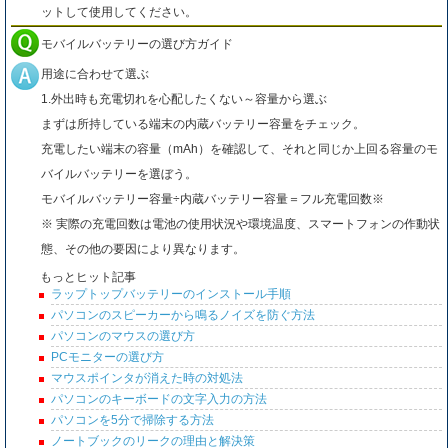
ットして使用してください。
モバイルバッテリーの選び方ガイド
用途に合わせて選ぶ
1.外出時も充電切れを心配したくない～容量から選ぶ
まずは所持している端末の内蔵バッテリー容量をチェック。
充電したい端末の容量（mAh）を確認して、それと同じか上回る容量のモ
バイルバッテリーを選ぼう。
モバイルバッテリー容量÷内蔵バッテリー容量＝フル充電回数※
※ 実際の充電回数は電池の使用状況や環境温度、スマートフォンの作動状
態、その他の要因により異なります。
もっとヒット記事
ラップトップバッテリーのインストール手順
パソコンのスピーカーから鳴るノイズを防ぐ方法
パソコンのマウスの選び方
PCモニターの選び方
マウスポインタが消えた時の対処法
パソコンのキーボードの文字入力の方法
パソコンを5分で掃除する方法
ノートブックのリークの理由と解決策