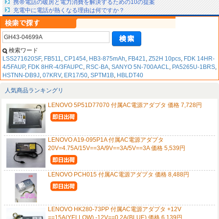
携帯電話の暖房と電力消費を解決するための10の提案
充電中に電話が熱くなる理由は何ですか？
検索ワード
LSS271620SF
,
FB511
,
CP1454
,
HB3-875mAh
,
FB421
,
Z52H 10pcs
,
FDK 14HR-
4/5FAUP
,
FDK 8HR-4/3FAUPC
,
RSC-BA
,
SANYO 5N-700AACL
,
PA5265U-1BRS
,
HSTNN-DB9J
,
07KRV
,
ER17/50
,
SPTM1B
,
HBLDT40
人気商品ランキングリ
LENOVO 5P51D77070 付属AC電源アダプタ 価格 7,728円
LENOVO A19-095P1A 付属AC電源アダプタ
20V=4.75A/15V==3A/9V==3A/5V==3A 価格 5,539円
LENOVO PCH015 付属AC電源アダプタ 価格 8,488円
LENOVO HK280-73PP 付属AC電源アダプタ +12V
==15A(YELLOW),-12V==0.2A(BLUE) 価格 6,139円