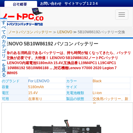
お問い合わせ
サイトマップ
1
2
3
4
Toggle
naviga
す
べ
て
ノートパソコン バッテリー
≫
LENOVO
≫ 5B10W86192バッテリー交換
の
カ
LENOVO 5B10W86192 パソコン バッテリー
テ
ゴ
寿命のある消耗品であるバッテリーは、持ち時間が短くなってきたら、バッテリ
リ
ー交換が必要です。大特価！ LENOVO 5B10W86192ノートPCバッテリ
ー
ー,LENOVO内蔵電池5180mAh 15.4V,互換品番 L19M4PC1 L19C4PC1
を
5B10W86192 5B10W86188 ... ,対応機種Lenovo Y7000 2020 Legion 7
見
15IMH05
る
のブランド
For LENOVO
カラー
Black
容量
5180mAh
サイズ
電圧
15.4V
充電池種類
Li-ion
可用
在庫有り
製品の状態
交換用バッテリー、新
品