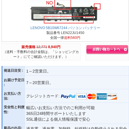
LENOVO 5B10W67244 パソコン バッテリー
製品番号 LEN22JU1450
全国一律
送料560円
販売価格
12,771
8,940円
（送料・手数料の合計金額は、「ショッピングカ
ート」にてご確認いただけます。）
発送日目安 :
1～2営業日。
お届け予定日
7～20営業日。
:
お支払い方
クレジットカード:
法:
安全性と利便
幅広いお支払い方法でのご利用が可能
性:
365日24時間サポートいたします
SSL通信による個人情報保護で安心
新品の出品:
過充電、過放電、加熱時、短絡時は自動停止される安全