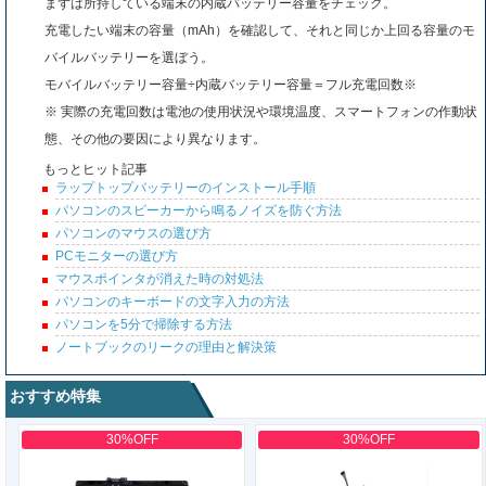
まずは所持している端末の内蔵バッテリー容量をチェック。
充電したい端末の容量（mAh）を確認して、それと同じか上回る容量のモ
バイルバッテリーを選ぼう。
モバイルバッテリー容量÷内蔵バッテリー容量＝フル充電回数※
※ 実際の充電回数は電池の使用状況や環境温度、スマートフォンの作動状
態、その他の要因により異なります。
もっとヒット記事
ラップトップバッテリーのインストール手順
パソコンのスピーカーから鳴るノイズを防ぐ方法
パソコンのマウスの選び方
PCモニターの選び方
マウスポインタが消えた時の対処法
パソコンのキーボードの文字入力の方法
パソコンを5分で掃除する方法
ノートブックのリークの理由と解決策
おすすめ特集
30%OFF
30%OFF