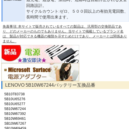
回路設計。
サイクルカウント:ゼロ、５００回以上の有効充電回数、
長時間で使用出来ます。
免責事項: 本サイトで販売されているすべての製品は、汎用型の交換部品であ
り、どのメーカーのものでもありません。当サイトで掲載しているブランド名
は、製品が対応できる機器の種類を示すためだけであり、メーカーとは関係あり
ません。
LENOVO 5B10W67244バッテリー互換品番
5B10T83738
5B10U65276
5B10U65277
5B10W67244
5B10W67392
5B10W69461
SB10W67267
SB10W69459