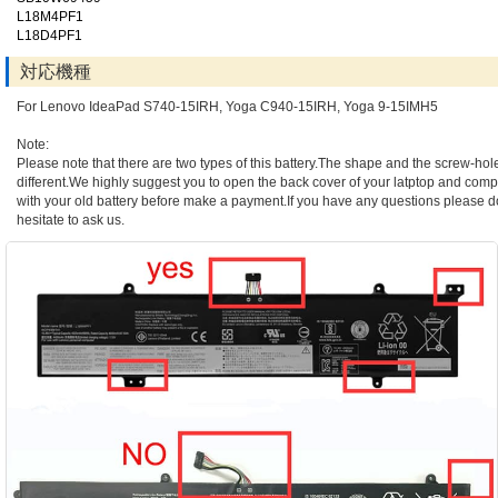
L18M4PF1
L18D4PF1
対応機種
For Lenovo IdeaPad S740-15IRH, Yoga C940-15IRH, Yoga 9-15IMH5
Note:
Please note that there are two types of this battery.The shape and the screw-hol
different.We highly suggest you to open the back cover of your latptop and compa
with your old battery before make a payment.If you have any questions please d
hesitate to ask us.