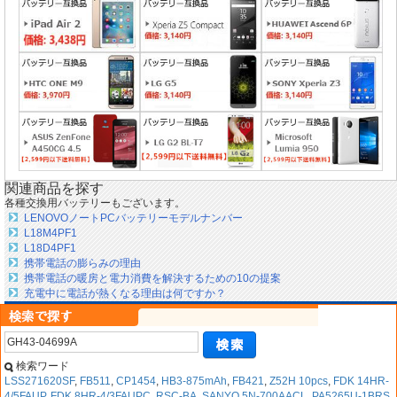
関連商品を探す
各種交換用バッテリーもございます。
LENOVOノートPCバッテリーモデルナンバー
L18M4PF1
L18D4PF1
携帯電話の膨らみの理由
携帯電話の暖房と電力消費を解決するための10の提案
充電中に電話が熱くなる理由は何ですか？
検索ワード
LSS271620SF
,
FB511
,
CP1454
,
HB3-875mAh
,
FB421
,
Z52H 10pcs
,
FDK 14HR-
4/5FAUP
,
FDK 8HR-4/3FAUPC
,
RSC-BA
,
SANYO 5N-700AACL
,
PA5265U-1BRS
,