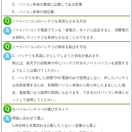
3、 パソコン本体の裏面に記載してある型番
4、 パソコン本体の保証書。
ノートパソコンのバッテリを長持ちさせる方法
ノートパソコンで電源プランを「省電力」モードに設定すると、消費電力
を節約してバッテリを長持ちさせることができます。
ノートパソコンのバッテリの寿命を延ばす方法
1、バッテリを高温にさらしてしまうと劣化が進みます。
例えば、炎天下の自動車の中にバッテリ付きのノートパソコンを放置する
ようなことは避けてください。
2、バッテリを外した状態でAC電源のみで使用はしない。外したバッテリ
は自然放電するため、長期間パソコン本体から取り外したままにした場
合、過放電になり故障の原因にもなります。できるだけパソコン本体にセ
ットして使用してください。
モバイルバッテリーの選び方ガイド
用途に合わせて選ぶ
1.外出時も充電切れを心配したくない～容量から選ぶ