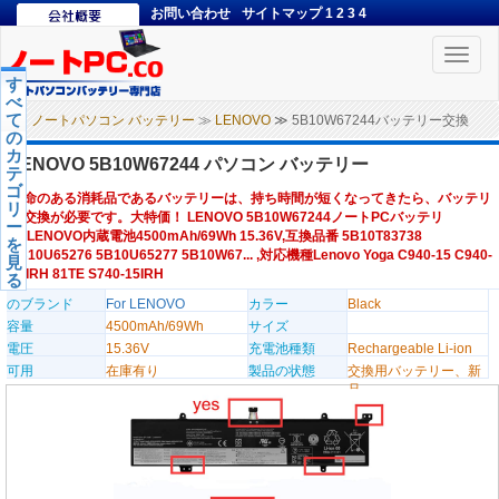
お問い合わせ
サイトマップ
1
2
3
4
Toggle
naviga
す
べ
て
ノートパソコン バッテリー
≫
LENOVO
≫ 5B10W67244バッテリー交換
の
カ
LENOVO 5B10W67244 パソコン バッテリー
テ
ゴ
寿命のある消耗品であるバッテリーは、持ち時間が短くなってきたら、バッテリ
リ
ー交換が必要です。大特価！ LENOVO 5B10W67244ノートPCバッテリ
ー
ー,LENOVO内蔵電池4500mAh/69Wh 15.36V,互換品番 5B10T83738
を
5B10U65276 5B10U65277 5B10W67... ,対応機種Lenovo Yoga C940-15 C940-
見
15IRH 81TE S740-15IRH
る
のブランド
For LENOVO
カラー
Black
容量
4500mAh/69Wh
サイズ
電圧
15.36V
充電池種類
Rechargeable Li-ion
可用
在庫有り
製品の状態
交換用バッテリー、新
品