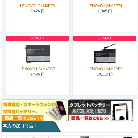
LENOVO L24M3PF0
LENOVO L24M3P74
9,426 円
7,045 円
30%OFF
30%OFF
LENOVO L24M4PG7
LENOVO L24M3PF2
9,426 円
10,112 円
本店の注目商品！