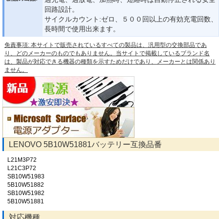
回路設計。
サイクルカウント:ゼロ、５００回以上の有効充電回数、
長時間で使用出来ます。
免責事項: 本サイトで販売されているすべての製品は、汎用型の交換部品であ
り、どのメーカーのものでもありません。当サイトで掲載しているブランド名
は、製品が対応できる機器の種類を示すためだけであり、メーカーとは関係あり
ません。
LENOVO 5B10W51881バッテリー互換品番
L21M3P72
L21C3P72
SB10W51983
5B10W51882
SB10W51982
5B10W51881
対応機種