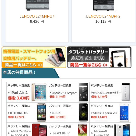
LENOVO L24M4PG7
LENOVO L24M3PF2
9,426 円
10,112 円
本店の注目商品！