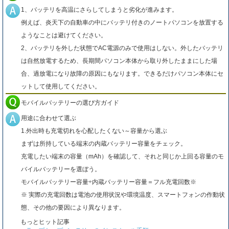
1、バッテリを高温にさらしてしまうと劣化が進みます。
例えば、炎天下の自動車の中にバッテリ付きのノートパソコンを放置する
ようなことは避けてください。
2、バッテリを外した状態でAC電源のみで使用はしない。外したバッテリ
は自然放電するため、長期間パソコン本体から取り外したままにした場
合、過放電になり故障の原因にもなります。できるだけパソコン本体にセ
ットして使用してください。
モバイルバッテリーの選び方ガイド
用途に合わせて選ぶ
1.外出時も充電切れを心配したくない～容量から選ぶ
まずは所持している端末の内蔵バッテリー容量をチェック。
充電したい端末の容量（mAh）を確認して、それと同じか上回る容量のモ
バイルバッテリーを選ぼう。
モバイルバッテリー容量÷内蔵バッテリー容量＝フル充電回数※
※ 実際の充電回数は電池の使用状況や環境温度、スマートフォンの作動状
態、その他の要因により異なります。
もっとヒット記事