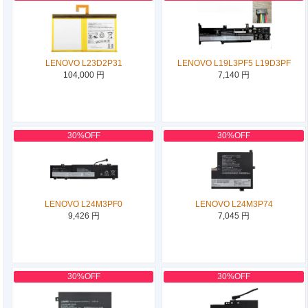
LENOVO L23D2P31
LENOVO L19L3PF5 L19D3PF
104,000 円
7,140 円
30%OFF
30%OFF
LENOVO L24M3PF0
LENOVO L24M3P74
9,426 円
7,045 円
30%OFF
30%OFF