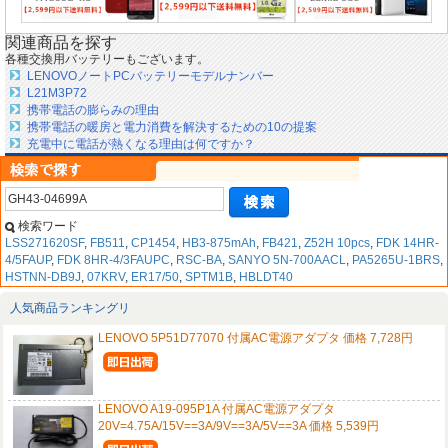
関連商品を探す
各種交換用バッテリーもございます。
LENOVOノートPCバッテリーモデルナンバー
L21M3P72
携帯電話の膨らみの理由
携帯電話の暖房と電力消費を解決するための10の提案
充電中に電話が熱くなる理由は何ですか？
検索ワード
LSS271620SF
,
FB511
,
CP1454
,
HB3-875mAh
,
FB421
,
Z52H 10pcs
,
FDK 14HR-
4/5FAUP
,
FDK 8HR-4/3FAUPC
,
RSC-BA
,
SANYO 5N-700AACL
,
PA5265U-1BRS
,
HSTNN-DB9J
,
07KRV
,
ER17/50
,
SPTM1B
,
HBLDT40
人気商品ランキングリ
LENOVO 5P51D77070 付属AC電源アダプタ 価格 7,728円
LENOVO A19-095P1A 付属AC電源アダプタ
20V=4.75A/15V==3A/9V==3A/5V==3A 価格 5,539円