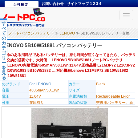
お問い合わせ
サイトマップ
1
2
3
4
Toggle
naviga
す
べ
て
ノートパソコン バッテリー
≫
LENOVO
≫ 5B10W51881バッテリー交換
の
カ
LENOVO 5B10W51881 パソコン バッテリー
テ
ゴ
寿命のある消耗品であるバッテリーは、持ち時間が短くなってきたら、バッテリ
リ
ー交換が必要です。大特価！ LENOVO 5B10W51881ノートPCバッテリ
ー
ー,LENOVO内蔵電池4605mAh/50.1Wh 11.64V,互換品番 L21M3P72 L21C3P72
を
SB10W51983 5B10W51882 ... ,対応機種Lenovo L21M3P72 SB10W51982
見
5B10W51881
る
のブランド
For LENOVO
カラー
Black
容量
4605mAh/50.1Wh
サイズ
電圧
11.64V
充電池種類
Rechargeable Li-ion
可用
在庫有り
製品の状態
交換用バッテリー、新
品