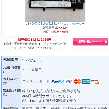
LENOVO 5B10W51881 パソコン バッテリー
製品番号 22KK224
全国一律
送料560円
販売価格
13,342
9,339円
（送料・手数料の合計金額は、「ショッピングカ
ート」にてご確認いただけます。）
発送日目安 :
1～2営業日。
お届け予定日
7～20営業日。
:
お支払い方
クレジットカード:
法:
安全性と利便
幅広いお支払い方法でのご利用が可能
性:
365日24時間サポートいたします
SSL通信による個人情報保護で安心
新品の出品:
過充電、過放電、加熱時、短絡時は自動停止される安全