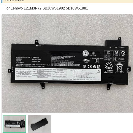
For Lenovo L21M3P72 SB10W51982 5B10W51881