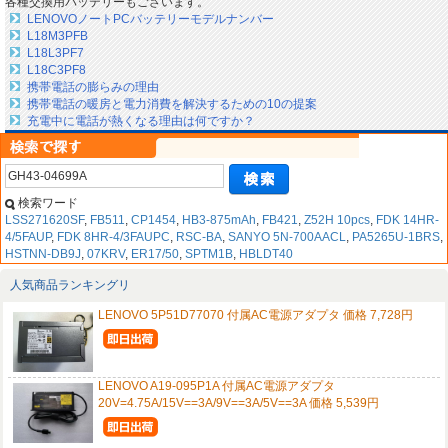
各種交換用バッテリーもございます。
LENOVOノートPCバッテリーモデルナンバー
L18M3PFB
L18L3PF7
L18C3PF8
携帯電話の膨らみの理由
携帯電話の暖房と電力消費を解決するための10の提案
充電中に電話が熱くなる理由は何ですか？
検索ワード
LSS271620SF
,
FB511
,
CP1454
,
HB3-875mAh
,
FB421
,
Z52H 10pcs
,
FDK 14HR-
4/5FAUP
,
FDK 8HR-4/3FAUPC
,
RSC-BA
,
SANYO 5N-700AACL
,
PA5265U-1BRS
,
HSTNN-DB9J
,
07KRV
,
ER17/50
,
SPTM1B
,
HBLDT40
人気商品ランキングリ
LENOVO 5P51D77070 付属AC電源アダプタ 価格 7,728円
LENOVO A19-095P1A 付属AC電源アダプタ
20V=4.75A/15V==3A/9V==3A/5V==3A 価格 5,539円