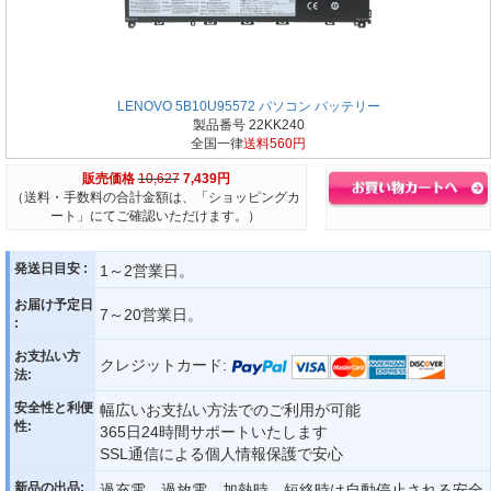
LENOVO 5B10U95572 パソコン バッテリー
製品番号 22KK240
全国一律
送料560円
販売価格
10,627
7,439円
（送料・手数料の合計金額は、「ショッピングカ
ート」にてご確認いただけます。）
発送日目安 :
1～2営業日。
お届け予定日
7～20営業日。
:
お支払い方
クレジットカード:
法:
安全性と利便
幅広いお支払い方法でのご利用が可能
性:
365日24時間サポートいたします
SSL通信による個人情報保護で安心
新品の出品:
過充電、過放電、加熱時、短絡時は自動停止される安全