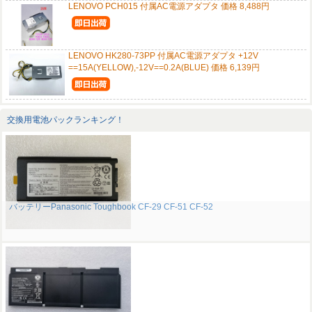
LENOVO PCH015 付属AC電源アダプタ 価格 8,488円
LENOVO HK280-73PP 付属AC電源アダプタ +12V
==15A(YELLOW),-12V==0.2A(BLUE) 価格 6,139円
交換用電池パックランキング！
バッテリーPanasonic Toughbook CF-29 CF-51 CF-52