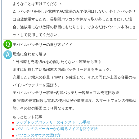
ようなことは避けてください。
2、バッテリを外した状態でAC電源のみで使用はしない。外したバッテリ
は自然放電するため、長期間パソコン本体から取り外したままにした場
合、過放電になり故障の原因にもなります。できるだけパソコン本体にセ
ットして使用してください。
モバイルバッテリーの選び方ガイド
用途に合わせて選ぶ
1.外出時も充電切れを心配したくない～容量から選ぶ
まずは所持している端末の内蔵バッテリー容量をチェック。
充電したい端末の容量（mAh）を確認して、それと同じか上回る容量のモ
バイルバッテリーを選ぼう。
モバイルバッテリー容量÷内蔵バッテリー容量＝フル充電回数※
※ 実際の充電回数は電池の使用状況や環境温度、スマートフォンの作動状
態、その他の要因により異なります。
もっとヒット記事
ラップトップバッテリーのインストール手順
パソコンのスピーカーから鳴るノイズを防ぐ方法
パソコンのマウスの選び方