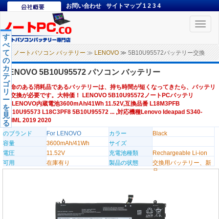
お問い合わせ
サイトマップ
1
2
3
4
Toggle
naviga
す
べ
て
ノートパソコン バッテリー
≫
LENOVO
≫ 5B10U95572バッテリー交換
の
カ
LENOVO 5B10U95572 パソコン バッテリー
テ
ゴ
寿命のある消耗品であるバッテリーは、持ち時間が短くなってきたら、バッテリ
リ
ー交換が必要です。大特価！ LENOVO 5B10U95572ノートPCバッテリ
ー
ー,LENOVO内蔵電池3600mAh/41Wh 11.52V,互換品番 L18M3PFB
を
5B10U95573 L18C3PF8 5B10U95572 ... ,対応機種Lenovo Ideapad S340-
見
13IML 2019 2020
る
のブランド
For LENOVO
カラー
Black
容量
3600mAh/41Wh
サイズ
電圧
11.52V
充電池種類
Rechargeable Li-ion
可用
在庫有り
製品の状態
交換用バッテリー、新
品