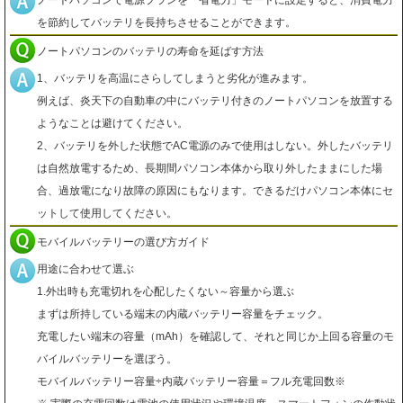
ノートパソコンで電源プランを「省電力」モードに設定すると、消費電力
を節約してバッテリを長持ちさせることができます。
ノートパソコンのバッテリの寿命を延ばす方法
1、バッテリを高温にさらしてしまうと劣化が進みます。
例えば、炎天下の自動車の中にバッテリ付きのノートパソコンを放置する
ようなことは避けてください。
2、バッテリを外した状態でAC電源のみで使用はしない。外したバッテリ
は自然放電するため、長期間パソコン本体から取り外したままにした場
合、過放電になり故障の原因にもなります。できるだけパソコン本体にセ
ットして使用してください。
モバイルバッテリーの選び方ガイド
用途に合わせて選ぶ
1.外出時も充電切れを心配したくない～容量から選ぶ
まずは所持している端末の内蔵バッテリー容量をチェック。
充電したい端末の容量（mAh）を確認して、それと同じか上回る容量のモ
バイルバッテリーを選ぼう。
モバイルバッテリー容量÷内蔵バッテリー容量＝フル充電回数※