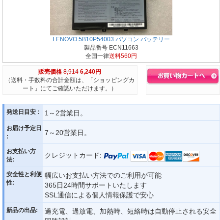
LENOVO 5B10P54003 パソコン バッテリー
製品番号 ECN11663
全国一律
送料560円
販売価格
8,914
6,240円
（送料・手数料の合計金額は、「ショッピングカ
ート」にてご確認いただけます。）
発送日目安 :
1～2営業日。
お届け予定日
7～20営業日。
:
お支払い方
クレジットカード:
法:
安全性と利便
幅広いお支払い方法でのご利用が可能
性:
365日24時間サポートいたします
SSL通信による個人情報保護で安心
新品の出品:
過充電、過放電、加熱時、短絡時は自動停止される安全