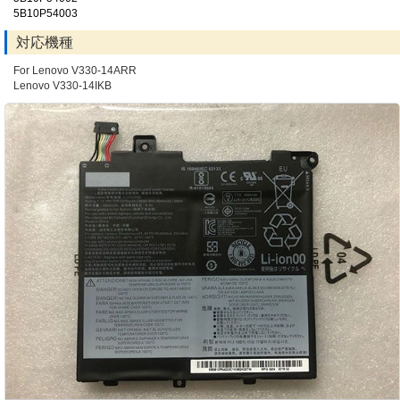
5B10P54003
対応機種
For Lenovo V330-14ARR
Lenovo V330-14IKB