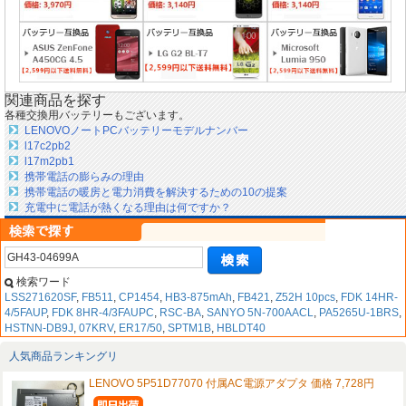
関連商品を探す
各種交換用バッテリーもございます。
LENOVOノートPCバッテリーモデルナンバー
l17c2pb2
l17m2pb1
携帯電話の膨らみの理由
携帯電話の暖房と電力消費を解決するための10の提案
充電中に電話が熱くなる理由は何ですか？
検索ワード
LSS271620SF
,
FB511
,
CP1454
,
HB3-875mAh
,
FB421
,
Z52H 10pcs
,
FDK 14HR-
4/5FAUP
,
FDK 8HR-4/3FAUPC
,
RSC-BA
,
SANYO 5N-700AACL
,
PA5265U-1BRS
,
HSTNN-DB9J
,
07KRV
,
ER17/50
,
SPTM1B
,
HBLDT40
人気商品ランキングリ
LENOVO 5P51D77070 付属AC電源アダプタ 価格 7,728円