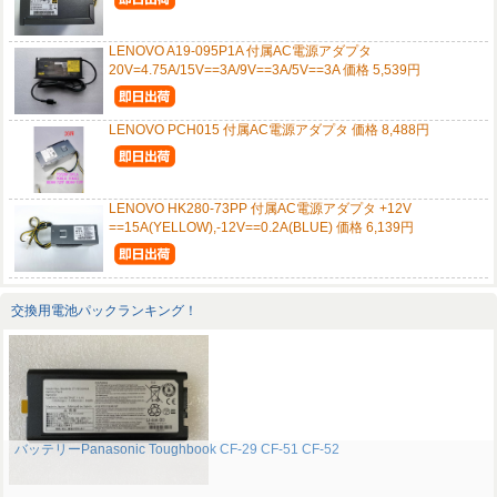
LENOVO A19-095P1A 付属AC電源アダプタ
20V=4.75A/15V==3A/9V==3A/5V==3A 価格 5,539円
LENOVO PCH015 付属AC電源アダプタ 価格 8,488円
LENOVO HK280-73PP 付属AC電源アダプタ +12V
==15A(YELLOW),-12V==0.2A(BLUE) 価格 6,139円
交換用電池パックランキング！
バッテリーPanasonic Toughbook CF-29 CF-51 CF-52