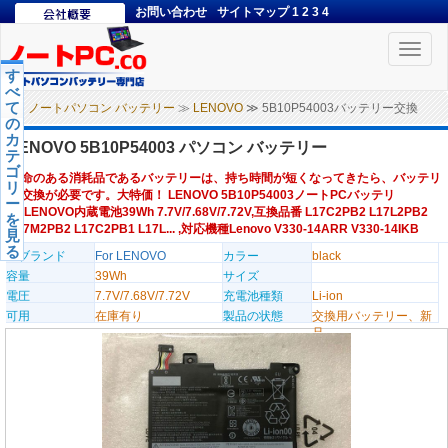
お問い合わせ
サイトマップ
1
2
3
4
Toggle
naviga
す
べ
て
ノートパソコン バッテリー
≫
LENOVO
≫ 5B10P54003バッテリー交換
の
カ
LENOVO 5B10P54003 パソコン バッテリー
テ
ゴ
寿命のある消耗品であるバッテリーは、持ち時間が短くなってきたら、バッテリ
リ
ー交換が必要です。大特価！ LENOVO 5B10P54003ノートPCバッテリ
ー
ー,LENOVO内蔵電池39Wh 7.7V/7.68V/7.72V,互換品番 L17C2PB2 L17L2PB2
を
L17M2PB2 L17C2PB1 L17L... ,対応機種Lenovo V330-14ARR V330-14IKB
見
る
のブランド
For LENOVO
カラー
black
容量
39Wh
サイズ
電圧
7.7V/7.68V/7.72V
充電池種類
Li-ion
可用
在庫有り
製品の状態
交換用バッテリー、新
品