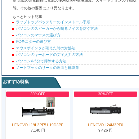
※ 実際の充電回数は電池の使用状況や環境温度、スマートフォンの作動状
態、その他の要因により異なります。
もっとヒット記事
ラップトップバッテリーのインストール手順
パソコンのスピーカーから鳴るノイズを防ぐ方法
パソコンのマウスの選び方
PCモニターの選び方
マウスポインタが消えた時の対処法
パソコンのキーボードの文字入力の方法
パソコンを5分で掃除する方法
ノートブックのリークの理由と解決策
おすすめ特集
30%OFF
30%OFF
LENOVO L19L3PF5 L19D3PF
LENOVO L24M3PF0
7,140 円
9,426 円