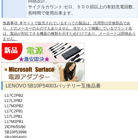
回路設計。
サイクルカウント:ゼロ、５００回以上の有効充電回数、
長時間で使用出来ます。
免責事項: 本サイトで販売されているすべての製品は、汎用型の交換部品であ
り、どのメーカーのものでもありません。当サイトで掲載しているブランド名
は、製品が対応できる機器の種類を示すためだけであり、メーカーとは関係あり
ません。
LENOVO 5B10P54003バッテリー互換品番
L17C2PB2
L17L2PB2
L17M2PB2
L17C2PB1
L17L2PB1
L17M2PB1
2ICP6/55/90
5B10P53996
5B10P54002