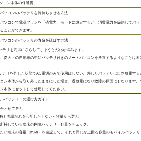
パソコン本体の保証書。
パソコンのバッテリを長持ちさせる方法
パソコンで電源プランを「省電力」モードに設定すると、消費電力を節約してバッ
ることができます。
パソコンのバッテリの寿命を延ばす方法
ッテリを高温にさらしてしまうと劣化が進みます。
、炎天下の自動車の中にバッテリ付きのノートパソコンを放置するようなことは避
ッテリを外した状態でAC電源のみで使用はしない。外したバッテリは自然放電する
コン本体から取り外したままにした場合、過放電になり故障の原因にもなります。
ン本体にセットして使用してください。
ルバッテリーの選び方ガイド
合わせて選ぶ
出時も充電切れを心配したくない～容量から選ぶ
所持している端末の内蔵バッテリー容量をチェック。
たい端末の容量（mAh）を確認して、それと同じか上回る容量のモバイルバッテリ