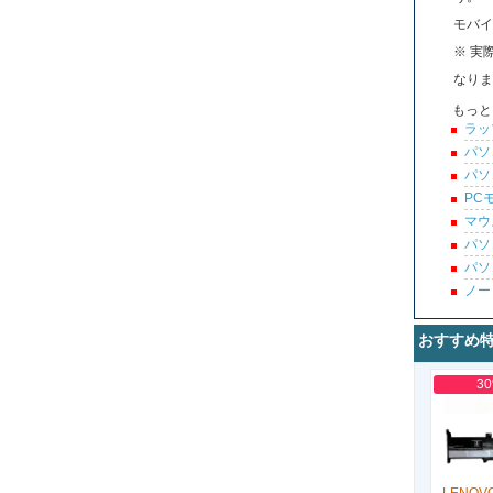
モバイ
※ 実
なりま
もっと
ラッ
パソ
パソ
PC
マウ
パソ
パソ
ノー
おすすめ
3