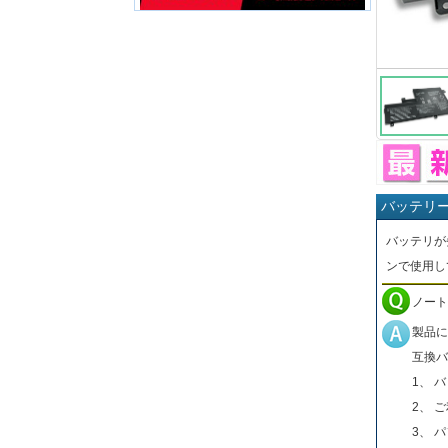
バッテリ
バッテリが
ンで使用し
ノート
製品に
互換バ
1、 
2、 
3、 