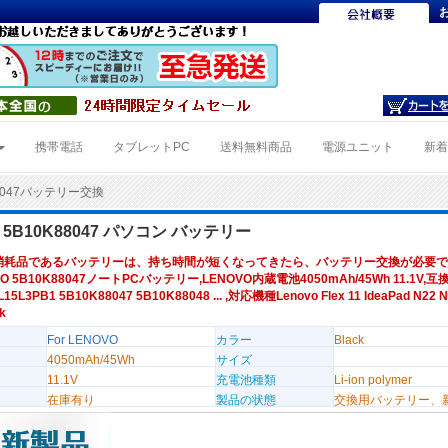
携帯電話
タブレットPC
送料無料商品
電源ユニット
新
88047バッテリー交換
 5B10K88047 パソコン バッテリー
消耗品であるバッテリーは、持ち時間が短くなってきたら、バッテリー交換が必要で
O 5B10K88047ノートPCバッテリー,LENOVO内蔵電池4050mAh/45Wh 11.1V,
15L3PB1 5B10K88047 5B10K88048 ... ,対応機種Lenovo Flex 11 IdeaPad N22 N
k
For LENOVO
カラー
Black
4050mAh/45Wh
サイズ
11.1V
充電池種類
Li-ion polymer
在庫有り
製品の状態
交換用バッテリー、