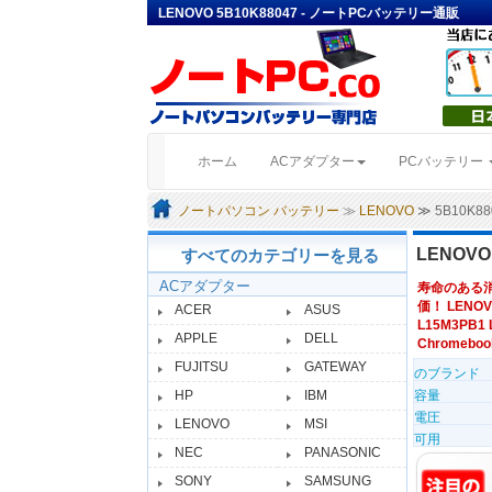
LENOVO 5B10K88047 - ノートPCバッテリー通販
(current)
ホーム
ACアダプター
PCバッテリー
ノートパソコン バッテリー
≫
LENOVO
≫ 5B10K
LENOVO
すべてのカテゴリーを見る
ACアダプター
寿命のある
価！ LENOV
ACER
ASUS
L15M3PB1 L
APPLE
DELL
Chromeboo
FUJITSU
GATEWAY
のブランド
HP
IBM
容量
電圧
LENOVO
MSI
可用
NEC
PANASONIC
SONY
SAMSUNG