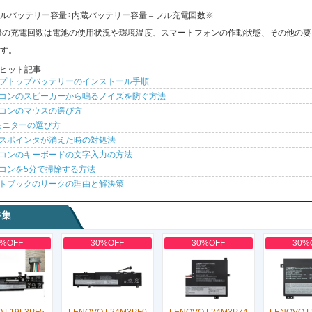
ルバッテリー容量÷内蔵バッテリー容量＝フル充電回数※
際の充電回数は電池の使用状況や環境温度、スマートフォンの作動状態、その他の要
す。
ヒット記事
プトップバッテリーのインストール手順
コンのスピーカーから鳴るノイズを防ぐ方法
コンのマウスの選び方
モニターの選び方
スポインタが消えた時の対処法
コンのキーボードの文字入力の方法
コンを5分で掃除する方法
トブックのリークの理由と解決策
特集
0%OFF
30%OFF
30%OFF
30%