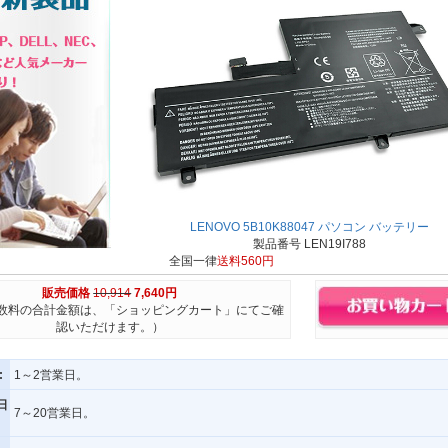
LENOVO 5B10K88047 パソコン バッテリー
製品番号 LEN19I788
全国一律
送料560円
販売価格
10,914
7,640円
数料の合計金額は、「ショッピングカート」にてご確
認いただけます。）
:
1～2営業日。
日
7～20営業日。