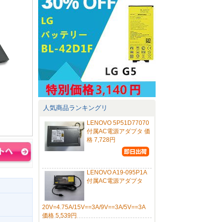
人気商品ランキングリ
LENOVO 5P51D77070
付属AC電源アダプタ 価
格 7,728円
LENOVO A19-095P1A
付属AC電源アダプタ
20V=4.75A/15V==3A/9V==3A/5V==3A
価格 5,539円