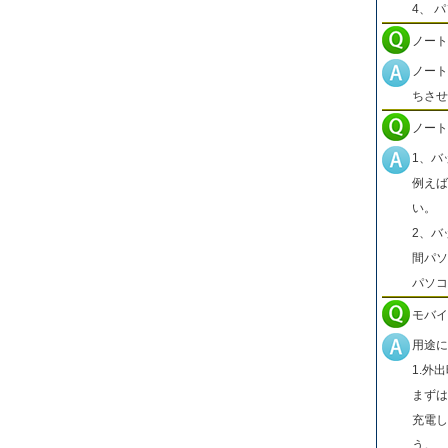
4、 
ノート
ノート
ちさせ
ノート
1、バ
例えば
い。
2、バ
間パソ
パソコ
モバイ
用途に
1.外
まずは
充電し
う。