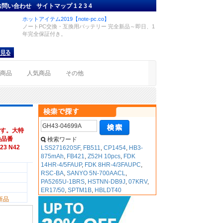
お問い合わせ
サイトマップ
1
2
3
4
ホットアイテム2019【note-pc.co】
ノートPC交換・互換用バッテリー 完全新品～即日、1
年完全保証付き。
着商品
人気商品
その他
す。大特
互換品番
検索ワード
23 N42
LSS271620SF
,
FB511
,
CP1454
,
HB3-
875mAh
,
FB421
,
Z52H 10pcs
,
FDK
14HR-4/5FAUP
,
FDK 8HR-4/3FAUPC
,
RSC-BA
,
SANYO 5N-700AACL
,
PA5265U-1BRS
,
HSTNN-DB9J
,
07KRV
,
ER17/50
,
SPTM1B
,
HBLDT40
新品