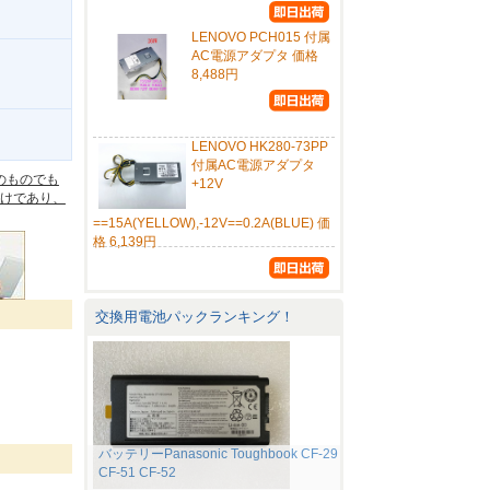
LENOVO PCH015 付属
AC電源アダプタ 価格
8,488円
。
LENOVO HK280-73PP
付属AC電源アダプタ
のものでも
+12V
けであり、
==15A(YELLOW),-12V==0.2A(BLUE) 価
格 6,139円
交換用電池パックランキング！
バッテリーPanasonic Toughbook CF-29
CF-51 CF-52