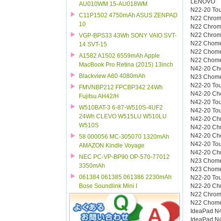
LENOVO
AU010WM 15-AU018WM
N22-20 To
C11P1502 4750mAh ASUS ZENPAD
N22 Chrom
10
N22 Chrom
N22 Chro
VGP-BPS33 43Wh SONY VAIO SVT-
N22 Chome
14 SVT-15
N22 Chome
A1582 A1502 6559mAh Apple
N22 Chome
MacBook Pro Retina (2015) 13inch
N42-20 Ch
Blackview A60 4080mAh
N23 Chom
N22-20 To
FMVNBP212 FPCBP342 24Wh
N42-20 Ch
Fujitsu AH42/H
N42-20 To
W510BAT-3 6-87-W510S-4UF2
N42-20 To
24Wh CLEVO W515LU W510LU
N42-20 Ch
W510S
N42-20 Ch
N42-20 Ch
58 000056 MC-305070 1320mAh
N42-20 To
AMAZON Kindle Voyage
N42-20 Ch
NEC PC-VP-BP90 OP-570-77012
N23 Chome
3350mAh
N23 Chome
061384 061385 061386 2230mAh
N22-20 To
N22-20 Ch
Bose Soundlink Mini I
N22 Chrom
N22 Chome
IdeaPad N
IdeaPad N