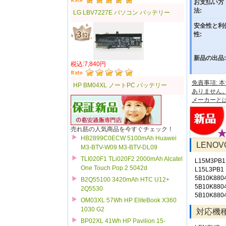
お支払い方
法:
LG LBV7227E パソコン バッテリー
安全性と利
性:
新品の出品:
税込:7,840円
免責事項:
HP BM04XL ノートPC バッテリー
ありません
メーカーと
売れ筋の人気商品を今すぐチェック！
HB2899C0ECW 5100mAh Huawei
LENO
M3-BTV-W09 M3-BTV-DL09
TLI020F1 TLi020F2 2000mAh Alcatel
L15M3PB1
One Touch Pop 2 5042d
L15L3PB1
5B10K880
B2Q55100 3420mAh HTC U12+
5B10K880
2Q5530
5B10K880
OM03XL 57Wh HP EliteBook X360
1030 G2
対応機
BP02XL 41Wh HP Pavilion 15-