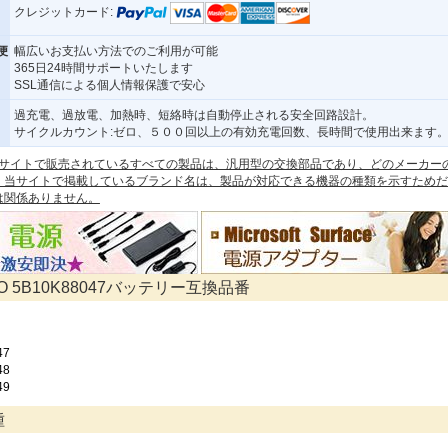
クレジットカード:
便
幅広いお支払い方法でのご利用が可能
365日24時間サポートいたします
SSL通信による個人情報保護で安心
過充電、過放電、加熱時、短絡時は自動停止される安全回路設計。
サイクルカウント:ゼロ、５００回以上の有効充電回数、長時間で使用出来ます
 本サイトで販売されているすべての製品は、汎用型の交換部品であり、どのメーカー
。当サイトで掲載しているブランド名は、製品が対応できる機器の種類を示すためだ
は関係ありません。
VO 5B10K88047バッテリー互換品番
47
48
49
種