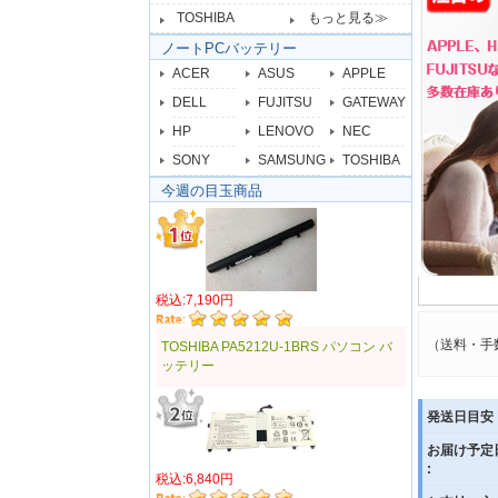
TOSHIBA
もっと見る≫
ノートPCバッテリー
ACER
ASUS
APPLE
DELL
FUJITSU
GATEWAY
HP
LENOVO
NEC
SONY
SAMSUNG
TOSHIBA
今週の目玉商品
税込:7,190円
（送料・手
TOSHIBA PA5212U-1BRS パソコン バ
ッテリー
発送日目安 
お届け予定
:
税込:6,840円