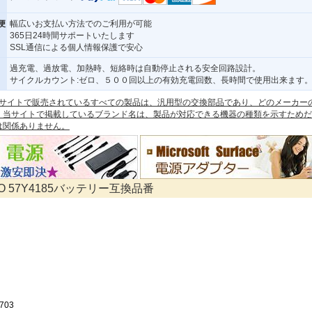
便
幅広いお支払い方法でのご利用が可能
365日24時間サポートいたします
SSL通信による個人情報保護で安心
過充電、過放電、加熱時、短絡時は自動停止される安全回路設計。
サイクルカウント:ゼロ、５００回以上の有効充電回数、長時間で使用出来ます
 本サイトで販売されているすべての製品は、汎用型の交換部品であり、どのメーカー
。当サイトで掲載しているブランド名は、製品が対応できる機器の種類を示すためだ
は関係ありません。
VO 57Y4185バッテリー互換品番
703