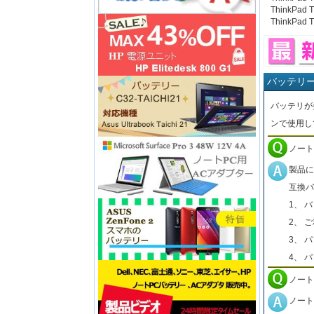
ThinkPad T
ThinkPad 
バッテリ
バッテリが
ンで使用し
ノート
製品に
互換バ
1、 
2、 
3、 
4、 
ノート
ノート