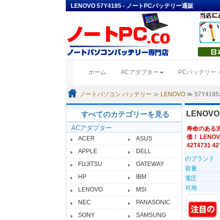
LENOVO 57Y4185 - ノートPCバッテリー通販
(current)
ホーム
ACアダプター
PCバッテリー
ノートパソコン バッテリー
≫
LENOVO
≫ 57Y41
LENOV
すべてのカテゴリーを見る
ACアダプター
寿命のある
価！ LENOV
ACER
ASUS
42T4731 42
APPLE
DELL
のブランド
FUJITSU
GATEWAY
容量
HP
IBM
電圧
可用
LENOVO
MSI
NEC
PANASONIC
SONY
SAMSUNG