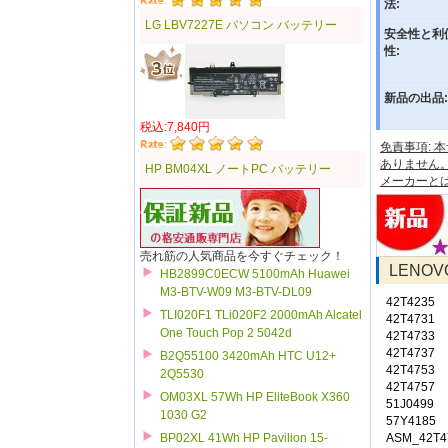
法:
LG LBV7227E パソコン バッテリー
安全性と利
性:
新品の出品:
税込:7,840円
免責事項:
ありません
HP BM04XL ノートPC バッテリー
メーカーと
売れ筋の人気商品を今すぐチェック！
LENO
HB2899C0ECW 5100mAh Huawei
M3-BTV-W09 M3-BTV-DL09
42T4235
TLI020F1 TLi020F2 2000mAh Alcatel
42T4731
One Touch Pop 2 5042d
42T4733
42T4737
B2Q55100 3420mAh HTC U12+
42T4753
2Q5530
42T4757
OM03XL 57Wh HP EliteBook X360
51J0499
1030 G2
57Y4185
BP02XL 41Wh HP Pavilion 15-
ASM_42T4