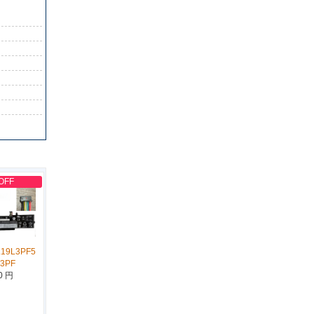
OFF
L19L3PF5
D3PF
0 円