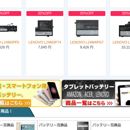
0%OFF
30%OFF
30%OFF
30%
 L24M3PF0
LENOVO L24M3P74
LENOVO L24M4PG7
LENOVO 
426 円
7,045 円
9,426 円
10,1
目商品！