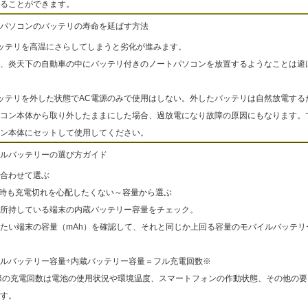
ることができます。
パソコンのバッテリの寿命を延ばす方法
ッテリを高温にさらしてしまうと劣化が進みます。
、炎天下の自動車の中にバッテリ付きのノートパソコンを放置するようなことは避
ッテリを外した状態でAC電源のみで使用はしない。外したバッテリは自然放電する
コン本体から取り外したままにした場合、過放電になり故障の原因にもなります。
ン本体にセットして使用してください。
ルバッテリーの選び方ガイド
合わせて選ぶ
出時も充電切れを心配したくない～容量から選ぶ
所持している端末の内蔵バッテリー容量をチェック。
たい端末の容量（mAh）を確認して、それと同じか上回る容量のモバイルバッテリ
ルバッテリー容量÷内蔵バッテリー容量＝フル充電回数※
際の充電回数は電池の使用状況や環境温度、スマートフォンの作動状態、その他の要
す。