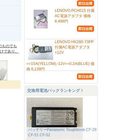
LENOVO PCH015 付属
AC電源アダプタ 価格
8,488円
。
LENOVO HK280-73PP
のものでも
付属AC電源アダプタ
けであり、
+12V
==15A(YELLOW),-12V==0.2A(BLUE) 価
格 6,139円
交換用電池パックランキング！
バッテリーPanasonic Toughbook CF-29
CF-51 CF-52