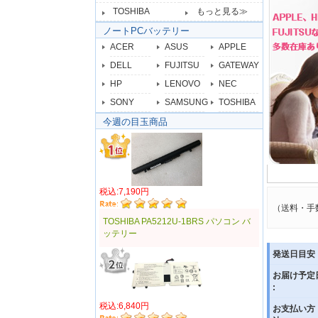
TOSHIBA
もっと見る≫
ノートPCバッテリー
ACER
ASUS
APPLE
DELL
FUJITSU
GATEWAY
HP
LENOVO
NEC
SONY
SAMSUNG
TOSHIBA
今週の目玉商品
税込:7,190円
（送料・手
TOSHIBA PA5212U-1BRS パソコン バ
ッテリー
発送日目安 
お届け予定
:
税込:6,840円
お支払い方