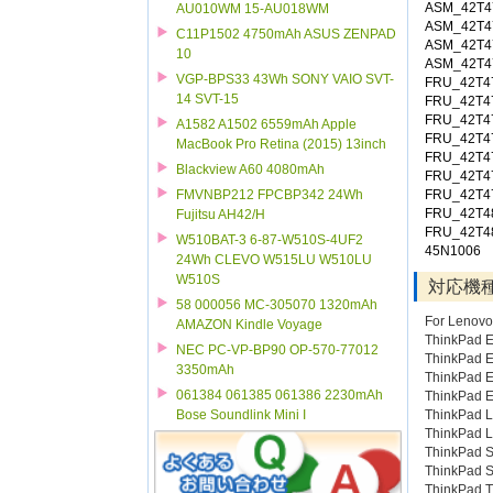
ASM_42T4
AU010WM 15-AU018WM
ASM_42T4
C11P1502 4750mAh ASUS ZENPAD
ASM_42T4
10
ASM_42T4
VGP-BPS33 43Wh SONY VAIO SVT-
FRU_42T4
14 SVT-15
FRU_42T4
FRU_42T4
A1582 A1502 6559mAh Apple
FRU_42T4
MacBook Pro Retina (2015) 13inch
FRU_42T4
Blackview A60 4080mAh
FRU_42T4
FMVNBP212 FPCBP342 24Wh
FRU_42T4
FRU_42T4
Fujitsu AH42/H
FRU_42T4
W510BAT-3 6-87-W510S-4UF2
45N1006
24Wh CLEVO W515LU W510LU
W510S
対応機
58 000056 MC-305070 1320mAh
For Lenovo
AMAZON Kindle Voyage
ThinkPad 
NEC PC-VP-BP90 OP-570-77012
ThinkPad E
3350mAh
ThinkPad 
061384 061385 061386 2230mAh
ThinkPad E
Bose Soundlink Mini I
ThinkPad 
ThinkPad 
ThinkPad 
ThinkPad 
ThinkPad T