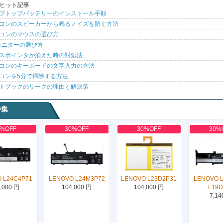
ヒット記事
プトップバッテリーのインストール手順
コンのスピーカーから鳴るノイズを防ぐ方法
コンのマウスの選び方
モニターの選び方
スポインタが消えた時の対処法
コンのキーボードの文字入力の方法
コンを5分で掃除する方法
トブックのリークの理由と解決策
特集
0%OFF
30%OFF
30%OFF
30%
 L24C4P71
LENOVO L24M3P72
LENOVO L23D2P31
LENOVO 
,000 円
104,000 円
104,000 円
L19
7,14