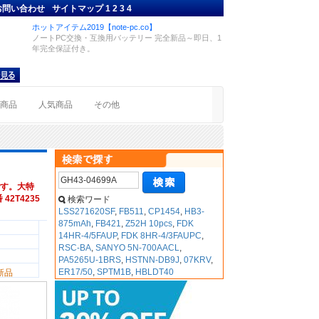
お問い合わせ
サイトマップ
1
2
3
4
ホットアイテム2019【note-pc.co】
ノートPC交換・互換用バッテリー 完全新品～即日、1
年完全保証付き。
着商品
人気商品
その他
す。大特
42T4235
検索ワード
LSS271620SF
,
FB511
,
CP1454
,
HB3-
875mAh
,
FB421
,
Z52H 10pcs
,
FDK
14HR-4/5FAUP
,
FDK 8HR-4/3FAUPC
,
RSC-BA
,
SANYO 5N-700AACL
,
PA5265U-1BRS
,
HSTNN-DB9J
,
07KRV
,
ER17/50
,
SPTM1B
,
HBLDT40
新品