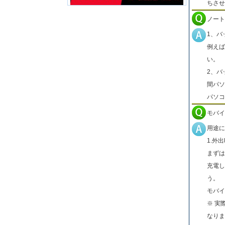
ちさせ
ノート
1、バ
例えば
い。
2、バ
間パソ
パソコ
モバイ
用途に
1.外
まずは
充電し
う。
モバイ
※ 実
なりま