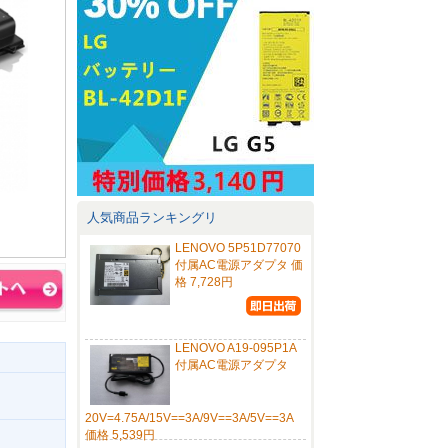
人気商品ランキングリ
LENOVO 5P51D77070
付属AC電源アダプタ 価
格 7,728円
LENOVO A19-095P1A
付属AC電源アダプタ
20V=4.75A/15V==3A/9V==3A/5V==3A
価格 5,539円