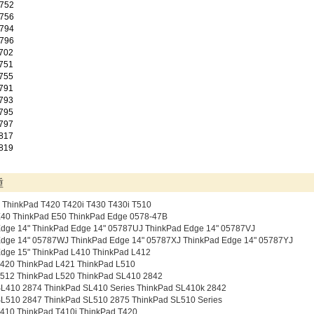
752
756
794
796
702
751
755
791
793
795
797
817
819
種
 ThinkPad T420 T420i T430 T430i T510
E40 ThinkPad E50 ThinkPad Edge 0578-47B
dge 14" ThinkPad Edge 14" 05787UJ ThinkPad Edge 14" 05787VJ
Edge 14" 05787WJ ThinkPad Edge 14" 05787XJ ThinkPad Edge 14" 05787YJ
dge 15" ThinkPad L410 ThinkPad L412
L420 ThinkPad L421 ThinkPad L510
L512 ThinkPad L520 ThinkPad SL410 2842
SL410 2874 ThinkPad SL410 Series ThinkPad SL410k 2842
SL510 2847 ThinkPad SL510 2875 ThinkPad SL510 Series
410 ThinkPad T410i ThinkPad T420