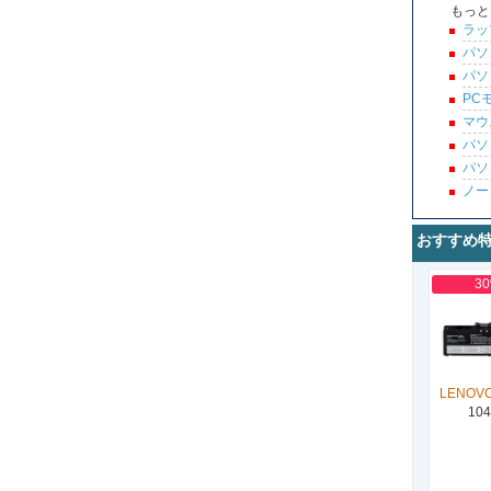
もっと
ラッ
パソ
パソ
PC
マウ
パソ
パソ
ノー
おすすめ
3
LENOVO
104