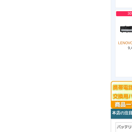
3
LENOVO
9,
本店の注