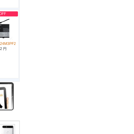
OFF
L24M3PF2
12 円