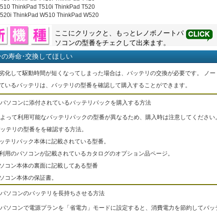
510 ThinkPad T510i ThinkPad T520
T520i ThinkPad W510 ThinkPad W520
ここにクリックと、もっと
レノボ
ノートパ
ソコンの型番をチェクして出来ます。
ーの寿命･交換してほしい
劣化して駆動時間が短くなってしまった場合は、バッテリの交換が必要です。 ノー
ているバッテリは、バッテリの型番を確認して購入することができます。
パソコンに添付されているバッテリパックを購入する方法
よって利用可能なバッテリパックの型番が異なるため、購入時は注意してください
ッテリの型番をを確認する方法。
バッテリパック本体に記載されている型番。
ご利用のパソコンが記載されているカタログのオプション品ページ。
パソコン本体の裏面に記載してある型番
パソコン本体の保証書。
パソコンのバッテリを長持ちさせる方法
パソコンで電源プランを「省電力」モードに設定すると、消費電力を節約してバッ