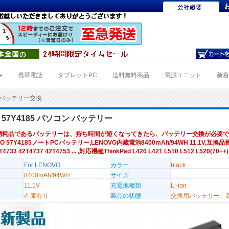
携帯電話
タブレットPC
送料無料商品
電源ユニット
新
85バッテリー交換
O 57Y4185 パソコン バッテリー
消耗品であるバッテリーは、持ち時間が短くなってきたら、バッテリー交換が必要で
O 57Y4185ノートPCバッテリー,LENOVO内蔵電池8400mAh/94WH 11.1V,互換品番 
T4733 42T4737 42T4753 ... ,対応機種ThinkPad L420 L421 L510 L512 L520(70++)
For LENOVO
カラー
black
8400mAh/94WH
サイズ
11.1V
充電池種類
Li-ion
在庫有り
製品の状態
交換用バッテリー、