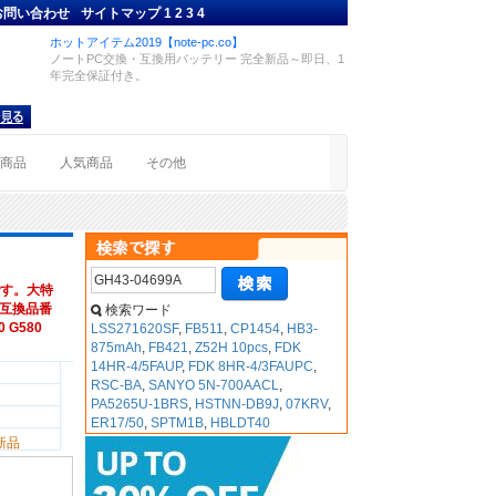
お問い合わせ
サイトマップ
1
2
3
4
ホットアイテム2019【note-pc.co】
ノートPC交換・互換用バッテリー 完全新品～即日、1
年完全保証付き。
着商品
人気商品
その他
す。大特
V,互換品番
検索ワード
0 G580
LSS271620SF
,
FB511
,
CP1454
,
HB3-
875mAh
,
FB421
,
Z52H 10pcs
,
FDK
14HR-4/5FAUP
,
FDK 8HR-4/3FAUPC
,
RSC-BA
,
SANYO 5N-700AACL
,
PA5265U-1BRS
,
HSTNN-DB9J
,
07KRV
,
ER17/50
,
SPTM1B
,
HBLDT40
新品