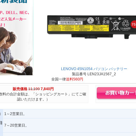
LENOVO 45N1054 パソコン バッテリー
製品番号 LEN23JA1567_2
全国一律
送料560円
販売価格
11,199
7,840円
数料の合計金額は、「ショッピングカート」にてご確
認いただけます。）
:
1～2営業日。
日
7～20営業日。