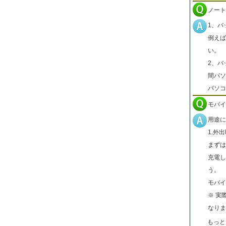
ノート
1、バ
例えば
い。
2、バ
間パソ
パソコ
モバイ
用途に
1.外
まずは
充電し
う。
モバイ
※ 実
なりま
もっと