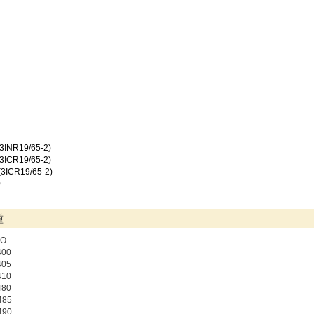
3INR19/65-2)
3ICR19/65-2)
3ICR19/65-2)
0
1
種
VO
400
405
410
480
485
490