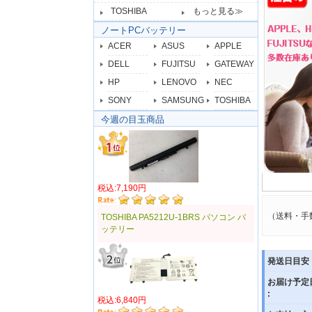
TOSHIBA
もっと見る≫
ノートPCバッテリー
ACER
ASUS
APPLE
DELL
FUJITSU
GATEWAY
HP
LENOVO
NEC
SONY
SAMSUNG
TOSHIBA
今週の目玉商品
税込:7,190円
（送料・手
TOSHIBA PA5212U-1BRS パソコン バ
ッテリー
発送日目安 
お届け予定
:
税込:6,840円