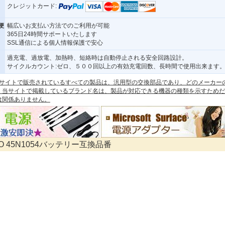
クレジットカード:
便
幅広いお支払い方法でのご利用が可能
365日24時間サポートいたします
SSL通信による個人情報保護で安心
過充電、過放電、加熱時、短絡時は自動停止される安全回路設計。
サイクルカウント:ゼロ、５００回以上の有効充電回数、長時間で使用出来ます
 本サイトで販売されているすべての製品は、汎用型の交換部品であり、どのメーカー
。当サイトで掲載しているブランド名は、製品が対応できる機器の種類を示すためだ
は関係ありません。
VO 45N1054バッテリー互換品番