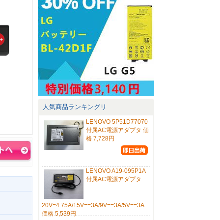
人気商品ランキングリ
LENOVO 5P51D77070
付属AC電源アダプタ 価
格 7,728円
LENOVO A19-095P1A
付属AC電源アダプタ
20V=4.75A/15V==3A/9V==3A/5V==3A
価格 5,539円