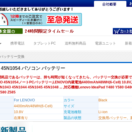
携帯電話
タブレットPC
送料無料商品
電源ユニット
新
54バッテリー交換
O 45N1054 パソコン バッテリー
消耗品であるバッテリーは、持ち時間が短くなってきたら、バッテリー交換が必要で
O 45N1054ノートPCバッテリー,LENOVO内蔵電池4400mAh/48WH(6-Cell) 10.8
N1043 45N1044 45N1045 45N1048 ... ,対応機種Lenovo IdeaPad Y480 Y580 G48
Z580 Z585
For LENOVO
カラー
Black
4400mAh/48WH(6-Cell)
サイズ
10.8V
充電池種類
Li-ion
在庫有り
製品の状態
交換用バッテリー、