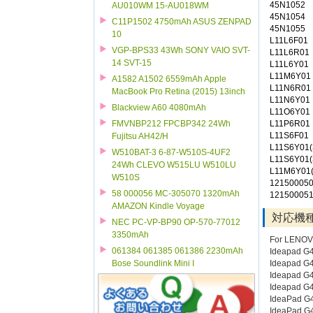
45N1052
AU010WM 15-AU018WM
45N1054
C11P1502 4750mAh ASUS ZENPAD
45N1055
10
L11L6F01
VGP-BPS33 43Wh SONY VAIO SVT-
L11L6R01
14 SVT-15
L11L6Y01
L11M6Y01
A1582 A1502 6559mAh Apple
L11N6R01
MacBook Pro Retina (2015) 13inch
L11N6Y01
Blackview A60 4080mAh
L11O6Y01
L11P6R01
FMVNBP212 FPCBP342 24Wh
L11S6F01
Fujitsu AH42/H
L11S6Y01(
W510BAT-3 6-87-W510S-4UF2
L11S6Y01(
24Wh CLEVO W515LU W510LU
L11M6Y01(
W510S
12150005
58 000056 MC-305070 1320mAh
12150005
AMAZON Kindle Voyage
対応機
NEC PC-VP-BP90 OP-570-77012
3350mAh
For LENO
061384 061385 061386 2230mAh
Ideapad G
Ideapad G
Bose Soundlink Mini I
Ideapad G
Ideapad G
IdeaPad G
IdeaPad G