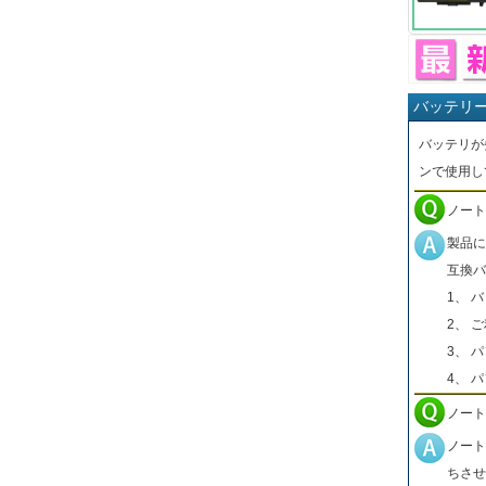
バッテリ
バッテリが
ンで使用し
ノート
製品に
互換バ
1、 
2、 
3、 
4、 
ノート
ノート
ちさせ