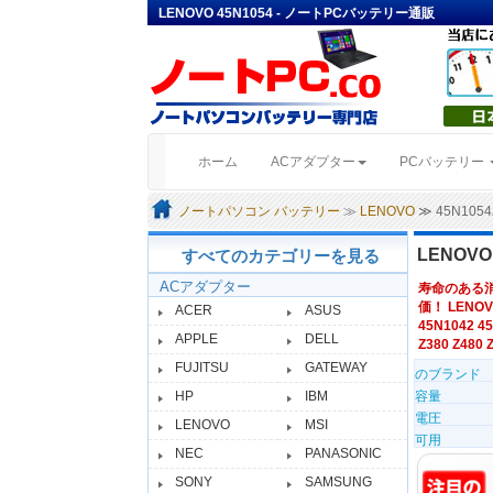
LENOVO 45N1054 - ノートPCバッテリー通販
(current)
ホーム
ACアダプター
PCバッテリー
ノートパソコン バッテリー
≫
LENOVO
≫ 45N10
LENOV
すべてのカテゴリーを見る
ACアダプター
寿命のある
価！ LENOV
ACER
ASUS
45N1042 45
APPLE
DELL
Z380 Z480 
FUJITSU
GATEWAY
のブランド
HP
IBM
容量
電圧
LENOVO
MSI
可用
NEC
PANASONIC
SONY
SAMSUNG