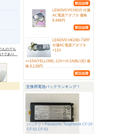
LENOVO PCH015 付属
AC電源アダプタ 価格
8,488円
。
LENOVO HK280-73PP
付属AC電源アダプタ
のものでも
+12V
けであり、
==15A(YELLOW),-12V==0.2A(BLUE) 価
格 6,139円
交換用電池パックランキング！
バッテリーPanasonic Toughbook CF-29
CF-51 CF-52