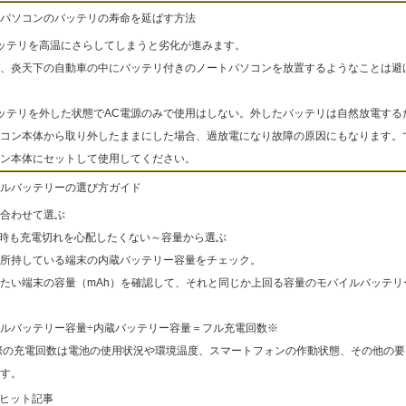
パソコンのバッテリの寿命を延ばす方法
ッテリを高温にさらしてしまうと劣化が進みます。
、炎天下の自動車の中にバッテリ付きのノートパソコンを放置するようなことは避
ッテリを外した状態でAC電源のみで使用はしない。外したバッテリは自然放電する
コン本体から取り外したままにした場合、過放電になり故障の原因にもなります。
ン本体にセットして使用してください。
ルバッテリーの選び方ガイド
合わせて選ぶ
出時も充電切れを心配したくない～容量から選ぶ
所持している端末の内蔵バッテリー容量をチェック。
たい端末の容量（mAh）を確認して、それと同じか上回る容量のモバイルバッテリ
ルバッテリー容量÷内蔵バッテリー容量＝フル充電回数※
際の充電回数は電池の使用状況や環境温度、スマートフォンの作動状態、その他の要
す。
ヒット記事