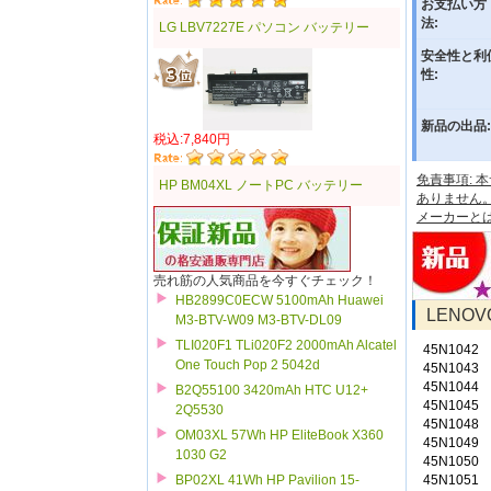
お支払い方
法:
LG LBV7227E パソコン バッテリー
安全性と利
性:
新品の出品:
税込:7,840円
免責事項:
HP BM04XL ノートPC バッテリー
ありません
メーカーと
売れ筋の人気商品を今すぐチェック！
HB2899C0ECW 5100mAh Huawei
LENO
M3-BTV-W09 M3-BTV-DL09
TLI020F1 TLi020F2 2000mAh Alcatel
45N1042
One Touch Pop 2 5042d
45N1043
45N1044
B2Q55100 3420mAh HTC U12+
45N1045
2Q5530
45N1048
OM03XL 57Wh HP EliteBook X360
45N1049
1030 G2
45N1050
45N1051
BP02XL 41Wh HP Pavilion 15-