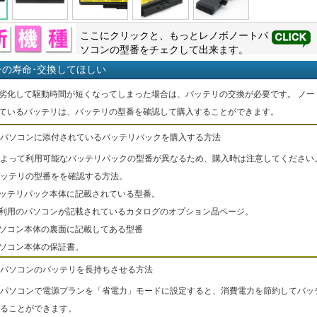
ここにクリックと、もっと
レノボ
ノートパ
ソコンの型番をチェクして出来ます。
ーの寿命･交換してほしい
劣化して駆動時間が短くなってしまった場合は、バッテリの交換が必要です。 ノー
ているバッテリは、バッテリの型番を確認して購入することができます。
パソコンに添付されているバッテリパックを購入する方法
よって利用可能なバッテリパックの型番が異なるため、購入時は注意してください
ッテリの型番をを確認する方法。
バッテリパック本体に記載されている型番。
ご利用のパソコンが記載されているカタログのオプション品ページ。
パソコン本体の裏面に記載してある型番
パソコン本体の保証書。
パソコンのバッテリを長持ちさせる方法
パソコンで電源プランを「省電力」モードに設定すると、消費電力を節約してバッ
ることができます。