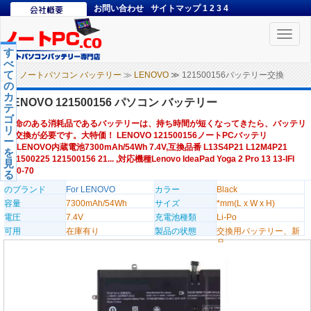
お問い合わせ
サイトマップ
1
2
3
4
Toggle
naviga
す
べ
て
ノートパソコン バッテリー
≫
LENOVO
≫ 121500156バッテリー交換
の
カ
LENOVO 121500156 パソコン バッテリー
テ
ゴ
寿命のある消耗品であるバッテリーは、持ち時間が短くなってきたら、バッテリ
リ
ー交換が必要です。大特価！ LENOVO 121500156ノートPCバッテリ
ー
ー,LENOVO内蔵電池7300mAh/54Wh 7.4V,互換品番 L13S4P21 L12M4P21
を
121500225 121500156 21... ,対応機種Lenovo IdeaPad Yoga 2 Pro 13 13-IFI
見
Y50-70
る
のブランド
For LENOVO
カラー
Black
容量
7300mAh/54Wh
サイズ
*mm(L x W x H)
電圧
7.4V
充電池種類
Li-Po
可用
在庫有り
製品の状態
交換用バッテリー、新
品