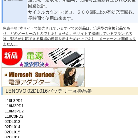
回路設計。
サイクルカウント:ゼロ、５００回以上の有効充電回数、
長時間で使用出来ます。
免責事項: 本サイトで販売されているすべての製品は、汎用型の交換部品であ
り、どのメーカーのものでもありません。当サイトで掲載しているブランド名
は、製品が対応できる機器の種類を示すためだけであり、メーカーとは関係あり
ません。
LENOVO 02DL016バッテリー互換品番
L18L3PD1
L18M3PD1
L18M3PD2
L18C3PD2
02DL013
02DL014
02DL015
02DL016