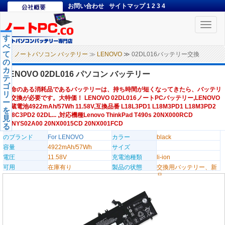
お問い合わせ
サイトマップ
1
2
3
4
Toggle
naviga
す
べ
て
ノートパソコン バッテリー
≫
LENOVO
≫ 02DL016バッテリー交換
の
カ
LENOVO 02DL016 パソコン バッテリー
テ
ゴ
寿命のある消耗品であるバッテリーは、持ち時間が短くなってきたら、バッテリ
リ
ー交換が必要です。大特価！ LENOVO 02DL016ノートPCバッテリー,LENOVO
ー
内蔵電池4922mAh/57Wh 11.58V,互換品番 L18L3PD1 L18M3PD1 L18M3PD2
を
L18C3PD2 02DL... ,対応機種Lenovo ThinkPad T490s 20NX000RCD
見
20NYS02A00 20NX0015CD 20NX001FCD
る
のブランド
For LENOVO
カラー
black
容量
4922mAh/57Wh
サイズ
電圧
11.58V
充電池種類
li-ion
可用
在庫有り
製品の状態
交換用バッテリー、新
品