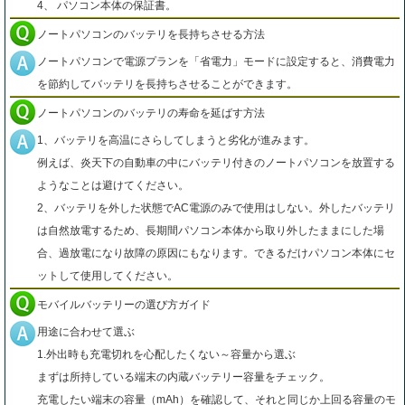
4、 パソコン本体の保証書。
ノートパソコンのバッテリを長持ちさせる方法
ノートパソコンで電源プランを「省電力」モードに設定すると、消費電力
を節約してバッテリを長持ちさせることができます。
ノートパソコンのバッテリの寿命を延ばす方法
1、バッテリを高温にさらしてしまうと劣化が進みます。
例えば、炎天下の自動車の中にバッテリ付きのノートパソコンを放置する
ようなことは避けてください。
2、バッテリを外した状態でAC電源のみで使用はしない。外したバッテリ
は自然放電するため、長期間パソコン本体から取り外したままにした場
合、過放電になり故障の原因にもなります。できるだけパソコン本体にセ
ットして使用してください。
モバイルバッテリーの選び方ガイド
用途に合わせて選ぶ
1.外出時も充電切れを心配したくない～容量から選ぶ
まずは所持している端末の内蔵バッテリー容量をチェック。
充電したい端末の容量（mAh）を確認して、それと同じか上回る容量のモ