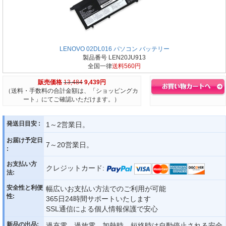
LENOVO 02DL016 パソコン バッテリー
製品番号 LEN20JU913
全国一律
送料560円
販売価格
13,484
9,439円
（送料・手数料の合計金額は、「ショッピングカ
ート」にてご確認いただけます。）
発送日目安 :
1～2営業日。
お届け予定日
7～20営業日。
:
お支払い方
クレジットカード:
法:
安全性と利便
幅広いお支払い方法でのご利用が可能
性:
365日24時間サポートいたします
SSL通信による個人情報保護で安心
新品の出品:
過充電、過放電、加熱時、短絡時は自動停止される安全