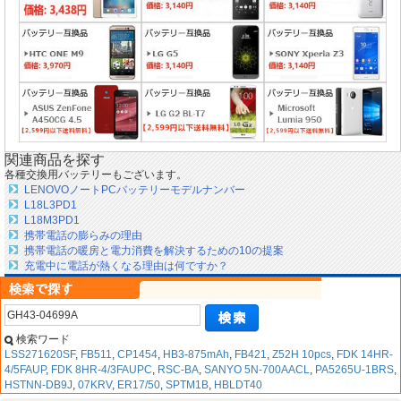
関連商品を探す
各種交換用バッテリーもございます。
LENOVOノートPCバッテリーモデルナンバー
L18L3PD1
L18M3PD1
携帯電話の膨らみの理由
携帯電話の暖房と電力消費を解決するための10の提案
充電中に電話が熱くなる理由は何ですか？
検索ワード
LSS271620SF
,
FB511
,
CP1454
,
HB3-875mAh
,
FB421
,
Z52H 10pcs
,
FDK 14HR-
4/5FAUP
,
FDK 8HR-4/3FAUPC
,
RSC-BA
,
SANYO 5N-700AACL
,
PA5265U-1BRS
,
HSTNN-DB9J
,
07KRV
,
ER17/50
,
SPTM1B
,
HBLDT40