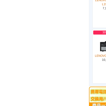
LENOVO
L1
7,
3
LENOVO
10