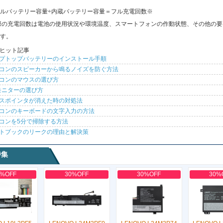
ルバッテリー容量÷内蔵バッテリー容量＝フル充電回数※
際の充電回数は電池の使用状況や環境温度、スマートフォンの作動状態、その他の要
す。
ヒット記事
プトップバッテリーのインストール手順
コンのスピーカーから鳴るノイズを防ぐ方法
コンのマウスの選び方
モニターの選び方
スポインタが消えた時の対処法
コンのキーボードの文字入力の方法
コンを5分で掃除する方法
トブックのリークの理由と解決策
特集
0%OFF
30%OFF
30%OFF
30%