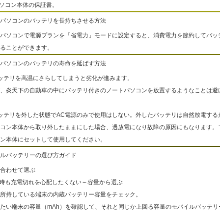
パソコン本体の保証書。
パソコンのバッテリを長持ちさせる方法
パソコンで電源プランを「省電力」モードに設定すると、消費電力を節約してバッ
ることができます。
パソコンのバッテリの寿命を延ばす方法
ッテリを高温にさらしてしまうと劣化が進みます。
、炎天下の自動車の中にバッテリ付きのノートパソコンを放置するようなことは避
ッテリを外した状態でAC電源のみで使用はしない。外したバッテリは自然放電する
コン本体から取り外したままにした場合、過放電になり故障の原因にもなります。
ン本体にセットして使用してください。
ルバッテリーの選び方ガイド
合わせて選ぶ
出時も充電切れを心配したくない～容量から選ぶ
所持している端末の内蔵バッテリー容量をチェック。
たい端末の容量（mAh）を確認して、それと同じか上回る容量のモバイルバッテリ