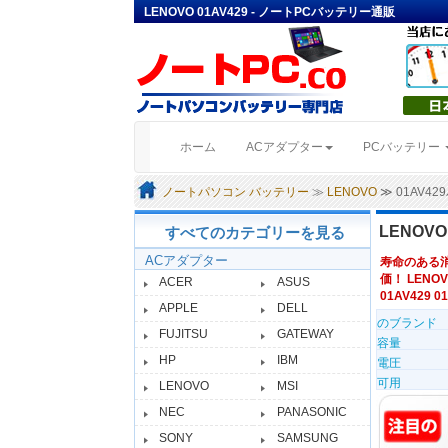
LENOVO 01AV429 - ノートPCバッテリー通販
(current)
ホーム
ACアダプター
PCバッテリー
ノートパソコン バッテリー
≫
LENOVO
≫ 01AV4
LENOV
すべてのカテゴリーを見る
ACアダプター
寿命のある
価！ LENOV
ACER
ASUS
01AV429 01
APPLE
DELL
のブランド
FUJITSU
GATEWAY
容量
HP
IBM
電圧
可用
LENOVO
MSI
NEC
PANASONIC
SONY
SAMSUNG