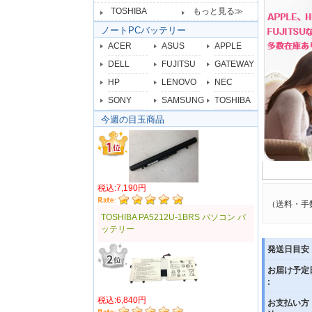
TOSHIBA
もっと見る≫
ノートPCバッテリー
ACER
ASUS
APPLE
DELL
FUJITSU
GATEWAY
HP
LENOVO
NEC
SONY
SAMSUNG
TOSHIBA
今週の目玉商品
税込:7,190円
（送料・手
TOSHIBA PA5212U-1BRS パソコン バ
ッテリー
発送日目安 
お届け予定
:
税込:6,840円
お支払い方