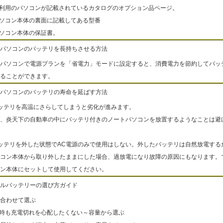
ご利用のパソコンが記載されているカタログのオプション品ページ。
パソコン本体の裏面に記載してある型番
パソコン本体の保証書。
パソコンのバッテリを長持ちさせる方法
パソコンで電源プランを「省電力」モードに設定すると、消費電力を節約してバッ
ることができます。
パソコンのバッテリの寿命を延ばす方法
ッテリを高温にさらしてしまうと劣化が進みます。
、炎天下の自動車の中にバッテリ付きのノートパソコンを放置するようなことは避
ッテリを外した状態でAC電源のみで使用はしない。外したバッテリは自然放電する
コン本体から取り外したままにした場合、過放電になり故障の原因にもなります。
ン本体にセットして使用してください。
ルバッテリーの選び方ガイド
合わせて選ぶ
出時も充電切れを心配したくない～容量から選ぶ