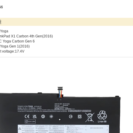
66
種
 Yoga
nkPad X1 Carbon 4th Gen(2016)
C Yoga Carbon Gen 6
 Yoga Gen 1(2016)
t voltage:17.4V