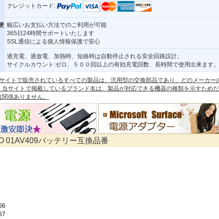
クレジットカード:
便
幅広いお支払い方法でのご利用が可能
365日24時間サポートいたします
SSL通信による個人情報保護で安心
過充電、過放電、加熱時、短絡時は自動停止される安全回路設計。
サイクルカウント:ゼロ、５００回以上の有効充電回数、長時間で使用出来ます
 本サイトで販売されているすべての製品は、汎用型の交換部品であり、どのメーカー
。当サイトで掲載しているブランド名は、製品が対応できる機器の種類を示すためだ
は関係ありません。
VO 01AV409バッテリー互換品番
66
67