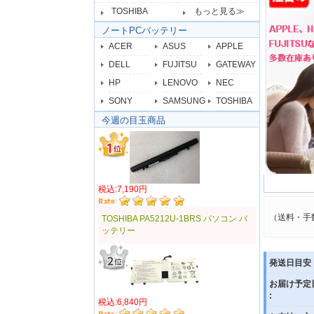
TOSHIBA
もっと見る≫
ノートPCバッテリー
ACER
ASUS
APPLE
DELL
FUJITSU
GATEWAY
HP
LENOVO
NEC
SONY
SAMSUNG
TOSHIBA
今週の目玉商品
税込:7,190円
（送料・手
TOSHIBA PA5212U-1BRS パソコン バ
ッテリー
発送日目安 
お届け予定
:
税込:6,840円