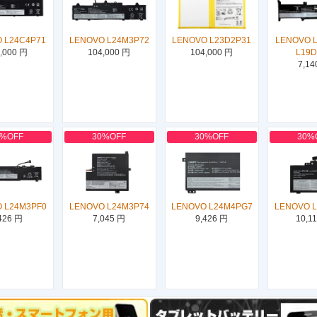
 L24C4P71
LENOVO L24M3P72
LENOVO L23D2P31
LENOVO 
,000 円
104,000 円
104,000 円
L19
7,14
0%OFF
30%OFF
30%OFF
30%
 L24M3PF0
LENOVO L24M3P74
LENOVO L24M4PG7
LENOVO 
426 円
7,045 円
9,426 円
10,1