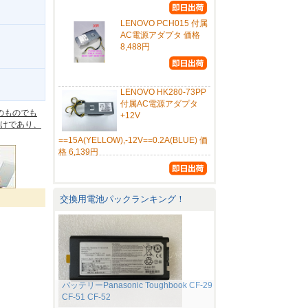
LENOVO PCH015 付属
AC電源アダプタ 価格
8,488円
。
LENOVO HK280-73PP
付属AC電源アダプタ
のものでも
+12V
けであり、
==15A(YELLOW),-12V==0.2A(BLUE) 価
格 6,139円
交換用電池パックランキング！
バッテリーPanasonic Toughbook CF-29
CF-51 CF-52