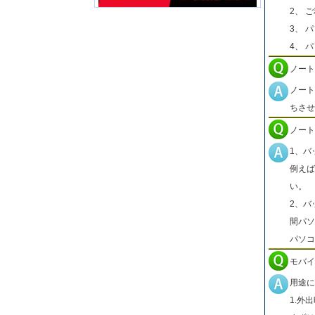
2、 
3、 
4、 
ノート
ノート
ちさせ
ノート
1、バ
例えば
い。
2、バ
間パソ
パソコ
モバイ
用途に
1.外