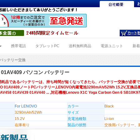
携帯電話
タブレットPC
送料無料商品
電源ユニット
新
09バッテリー交換
O 01AV409 パソコン バッテリー
消耗品であるバッテリーは、持ち時間が短くなってきたら、バッテリー交換が必要で
O 01AV409ノートPCバッテリー,LENOVO内蔵電池3290mAh/52Wh 15.2V,互換品番 
1AV458 01AV439 01AV440 ... ,対応機種Lenovo X1C Yoga Carbon Gen 6 SB10K
For LENOVO
カラー
Black
3290mAh/52Wh
サイズ
15.2V
充電池種類
Li-ion
在庫有り
製品の状態
交換用バッテリー、