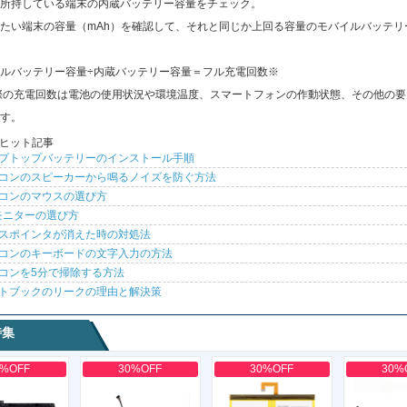
所持している端末の内蔵バッテリー容量をチェック。
たい端末の容量（mAh）を確認して、それと同じか上回る容量のモバイルバッテリ
ルバッテリー容量÷内蔵バッテリー容量＝フル充電回数※
際の充電回数は電池の使用状況や環境温度、スマートフォンの作動状態、その他の要
す。
ヒット記事
プトップバッテリーのインストール手順
コンのスピーカーから鳴るノイズを防ぐ方法
コンのマウスの選び方
モニターの選び方
スポインタが消えた時の対処法
コンのキーボードの文字入力の方法
コンを5分で掃除する方法
トブックのリークの理由と解決策
特集
0%OFF
30%OFF
30%OFF
30%