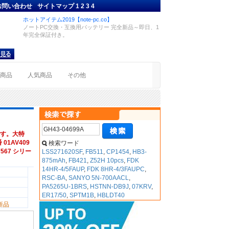
お問い合わせ
サイトマップ
1
2
3
4
ホットアイテム2019【note-pc.co】
ノートPC交換・互換用バッテリー 完全新品～即日、1
年完全保証付き。
着商品
人気商品
その他
す。大特
01AV409
検索ワード
97567 シリー
LSS271620SF
,
FB511
,
CP1454
,
HB3-
875mAh
,
FB421
,
Z52H 10pcs
,
FDK
14HR-4/5FAUP
,
FDK 8HR-4/3FAUPC
,
RSC-BA
,
SANYO 5N-700AACL
,
PA5265U-1BRS
,
HSTNN-DB9J
,
07KRV
,
ER17/50
,
SPTM1B
,
HBLDT40
新品