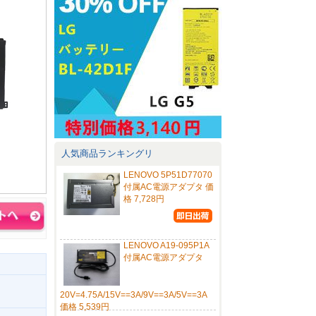
人気商品ランキングリ
LENOVO 5P51D77070
付属AC電源アダプタ 価
格 7,728円
LENOVO A19-095P1A
付属AC電源アダプタ
20V=4.75A/15V==3A/9V==3A/5V==3A
価格 5,539円