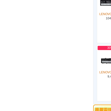
LENOVO
104
3
LENOVO
9,