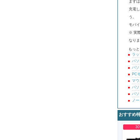
まずは
充電し
う。
モバイ
※ 実
なりま
もっと
ラッ
パソ
パソ
PC
マウ
パソ
パソ
ノー
おすすめ
3