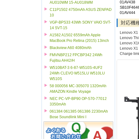
01AV438
AU010WM 15-AU018WM
SB10F464
C11P1502 4750mAh ASUS ZENPAD
01AV444
10
対応機
VGP-BPS33 43Wh SONY VAIO SVT-
14 SVT-15
Lenovo X1
A1582 A1502 6559mAh Apple
Lenovo Thi
MacBook Pro Retina (2015) 13inch
Lenovo X1
Blackview A60 4080mAh
Lenovo X1
Charge limi
FMVNBP212 FPCBP342 24Wh
Fujitsu AH42/H
W510BAT-3 6-87-W510S-4UF2
24Wh CLEVO W515LU W510LU
W510S
58 000056 MC-305070 1320mAh
AMAZON Kindle Voyage
NEC PC-VP-BP90 OP-570-77012
3350mAh
061384 061385 061386 2230mAh
Bose Soundlink Mini I