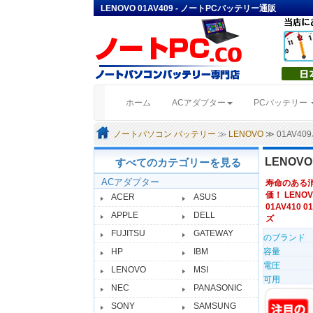
LENOVO 01AV409 - ノートPCバッテリー通販
(current)
ホーム
ACアダプター
PCバッテリー
ノートパソコン バッテリー
≫
LENOVO
≫ 01AV4
LENOV
すべてのカテゴリーを見る
ACアダプター
寿命のある
価！ LENOV
ACER
ASUS
01AV410 0
APPLE
DELL
ズ
FUJITSU
GATEWAY
のブランド
HP
IBM
容量
電圧
LENOVO
MSI
可用
NEC
PANASONIC
SONY
SAMSUNG