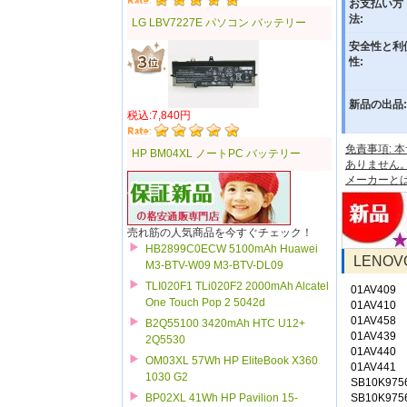
お支払い方
法:
LG LBV7227E パソコン バッテリー
安全性と利
性:
新品の出品:
税込:7,840円
免責事項:
HP BM04XL ノートPC バッテリー
ありません
メーカーと
売れ筋の人気商品を今すぐチェック！
HB2899C0ECW 5100mAh Huawei
LENO
M3-BTV-W09 M3-BTV-DL09
TLI020F1 TLi020F2 2000mAh Alcatel
01AV409
One Touch Pop 2 5042d
01AV410
01AV458
B2Q55100 3420mAh HTC U12+
01AV439
2Q5530
01AV440
OM03XL 57Wh HP EliteBook X360
01AV441
1030 G2
SB10K975
SB10K975
BP02XL 41Wh HP Pavilion 15-