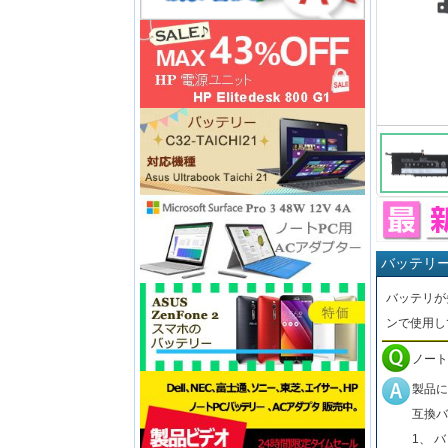
バッテリ
バッテリが
ンで使用し
ノート
製品に
互換バ
1、 