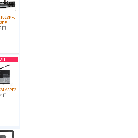
L19L3PF5
D3PF
0 円
OFF
L24M3PF2
12 円