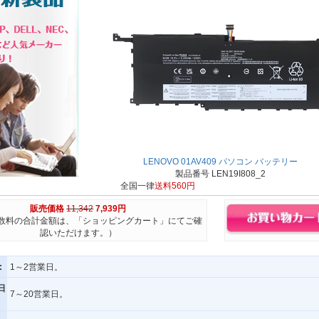
LENOVO 01AV409 パソコン バッテリー
製品番号 LEN19I808_2
全国一律
送料560円
販売価格
11,342
7,939円
数料の合計金額は、「ショッピングカート」にてご確
認いただけます。）
:
1～2営業日。
日
7～20営業日。