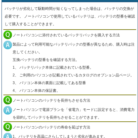
バッテリが劣化して駆動時間が短くなってしまった場合は、バッテリの交換が
必要です。 ノートパソコンで使用しているバッテリは、バッテリの型番を確認
して購入することができます。
ノートパソコンに添付されているバッテリパックを購入する方法
製品によって利用可能なバッテリパックの型番が異なるため、購入時は注
意してください。
互換バッテリの型番をを確認する方法。
1、 バッテリパック本体に記載されている型番。
2、 ご利用のパソコンが記載されているカタログのオプション品ページ。
3、 パソコン本体の裏面に記載してある型番
4、 パソコン本体の保証書。
ノートパソコンのバッテリを長持ちさせる方法
ノートパソコンで電源プランを「省電力」モードに設定すると、消費電力
を節約してバッテリを長持ちさせることができます。
ノートパソコンのバッテリの寿命を延ばす方法
1、バッテリを高温にさらしてしまうと劣化が進みます。