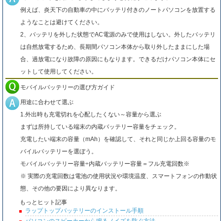
例えば、炎天下の自動車の中にバッテリ付きのノートパソコンを放置する
ようなことは避けてください。
2、バッテリを外した状態でAC電源のみで使用はしない。外したバッテリ
は自然放電するため、長期間パソコン本体から取り外したままにした場
合、過放電になり故障の原因にもなります。できるだけパソコン本体にセ
ットして使用してください。
モバイルバッテリーの選び方ガイド
用途に合わせて選ぶ
1.外出時も充電切れを心配したくない～容量から選ぶ
まずは所持している端末の内蔵バッテリー容量をチェック。
充電したい端末の容量（mAh）を確認して、それと同じか上回る容量のモ
バイルバッテリーを選ぼう。
モバイルバッテリー容量÷内蔵バッテリー容量＝フル充電回数※
※ 実際の充電回数は電池の使用状況や環境温度、スマートフォンの作動状
態、その他の要因により異なります。
もっとヒット記事
ラップトップバッテリーのインストール手順