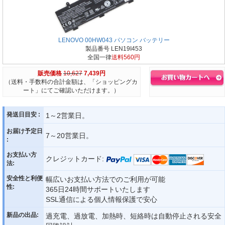
LENOVO 00HW043 パソコン バッテリー
製品番号 LEN19I453
全国一律
送料560円
販売価格
10,627
7,439円
（送料・手数料の合計金額は、「ショッピングカ
ート」にてご確認いただけます。）
発送日目安 :
1～2営業日。
お届け予定日
7～20営業日。
:
お支払い方
クレジットカード:
法:
安全性と利便
幅広いお支払い方法でのご利用が可能
性:
365日24時間サポートいたします
SSL通信による個人情報保護で安心
新品の出品:
過充電、過放電、加熱時、短絡時は自動停止される安全