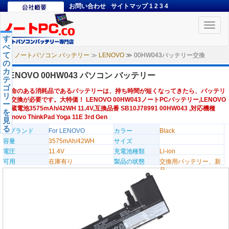
お問い合わせ
サイトマップ
1
2
3
4
Toggle
naviga
す
べ
て
ノートパソコン バッテリー
≫
LENOVO
≫ 00HW043バッテリー交換
の
カ
LENOVO 00HW043 パソコン バッテリー
テ
ゴ
寿命のある消耗品であるバッテリーは、持ち時間が短くなってきたら、バッテリ
リ
ー交換が必要です。大特価！ LENOVO 00HW043ノートPCバッテリー,LENOVO
ー
内蔵電池3575mAh/42WH 11.4V,互換品番 SB10J78991 00HW043 ,対応機種
を
Lenovo ThinkPad Yoga 11E 3rd Gen
見
る
のブランド
For LENOVO
カラー
Black
容量
3575mAh/42WH
サイズ
電圧
11.4V
充電池種類
Li-ion
可用
在庫有り
製品の状態
交換用バッテリー、新
品