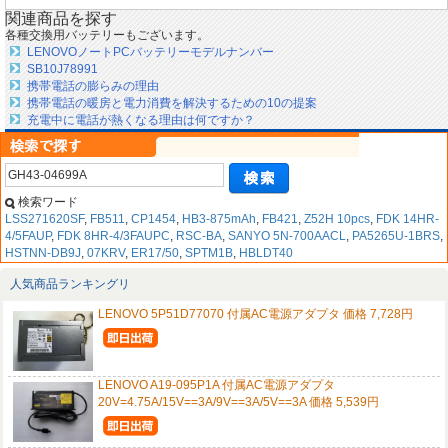
関連商品を探す
各種交換用バッテリーもございます。
LENOVOノートPCバッテリーモデルナンバー
SB10J78991
携帯電話の膨らみの理由
携帯電話の暖房と電力消費を解決するための10の提案
充電中に電話が熱くなる理由は何ですか？
検索ワード
LSS271620SF
,
FB511
,
CP1454
,
HB3-875mAh
,
FB421
,
Z52H 10pcs
,
FDK 14HR-
4/5FAUP
,
FDK 8HR-4/3FAUPC
,
RSC-BA
,
SANYO 5N-700AACL
,
PA5265U-1BRS
,
HSTNN-DB9J
,
07KRV
,
ER17/50
,
SPTM1B
,
HBLDT40
人気商品ランキングリ
LENOVO 5P51D77070 付属AC電源アダプタ 価格 7,728円
LENOVO A19-095P1A 付属AC電源アダプタ
20V=4.75A/15V==3A/9V==3A/5V==3A 価格 5,539円