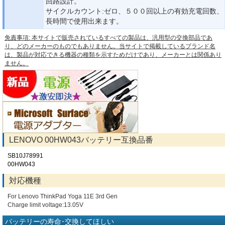
回路設計。
サイクルカウント:ゼロ、５００回以上の有効充電回数、
長時間で使用出来ます。
免責事項: 本サイトで販売されているすべての製品は、汎用型の交換部品であ
り、どのメーカーのものでもありません。当サイトで掲載しているブランド名
は、製品が対応できる機器の種類を示すためだけであり、メーカーとは関係あり
ません。
LENOVO 00HW043バッテリー互換品番
SB10J78991
00HW043
対応機種
For Lenovo ThinkPad Yoga 11E 3rd Gen
Charge limit voltage:13.05V
バッテリーの寿命･交換してほしい