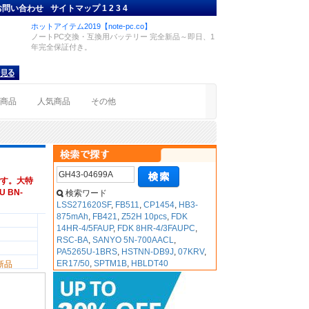
お問い合わせ
サイトマップ
1
2
3
4
ホットアイテム2019【note-pc.co】
ノートPC交換・互換用バッテリー 完全新品～即日、1
年完全保証付き。
着商品
人気商品
その他
す。大特
U BN-
検索ワード
LSS271620SF
,
FB511
,
CP1454
,
HB3-
875mAh
,
FB421
,
Z52H 10pcs
,
FDK
14HR-4/5FAUP
,
FDK 8HR-4/3FAUPC
,
RSC-BA
,
SANYO 5N-700AACL
,
PA5265U-1BRS
,
HSTNN-DB9J
,
07KRV
,
ER17/50
,
SPTM1B
,
HBLDT40
新品