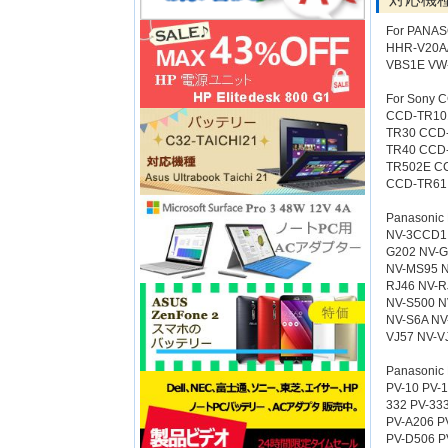
For PANA
HHR-V20A
VBS1E VW
For Sony 
CCD-TR10
TR30 CCD
TR40 CCD
TR502E C
CCD-TR61
Panasonic 
NV-3CCD1 
G202 NV-G
NV-MS95 N
RJ46 NV-R
NV-S500 N
NV-S6A NV
VJ57 NV-V
Panasonic 
PV-10 PV-1
332 PV-333
PV-A206 P
PV-D506 P