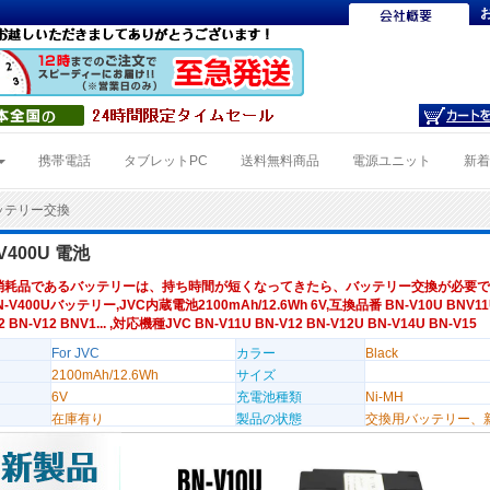
携帯電話
タブレットPC
送料無料商品
電源ユニット
新
バッテリー交換
-V400U 電池
消耗品であるバッテリーは、持ち時間が短くなってきたら、バッテリー交換が必要で
N-V400Uバッテリー,JVC内蔵電池2100mAh/12.6Wh 6V,互換品番 BN-V10U BNV11
2 BN-V12 BNV1... ,対応機種JVC BN-V11U BN-V12 BN-V12U BN-V14U BN-V15
For JVC
カラー
Black
2100mAh/12.6Wh
サイズ
6V
充電池種類
Ni-MH
在庫有り
製品の状態
交換用バッテリー、