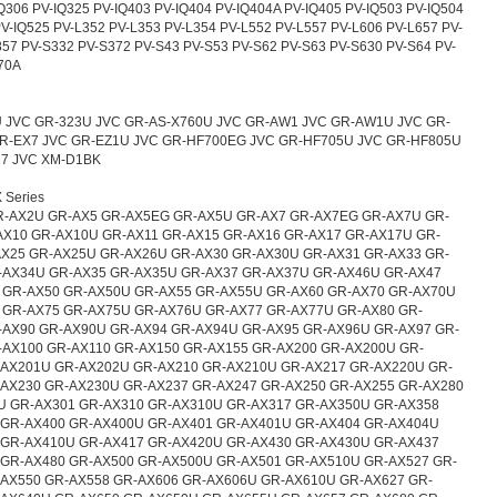
Q306 PV-IQ325 PV-IQ403 PV-IQ404 PV-IQ404A PV-IQ405 PV-IQ503 PV-IQ504
PV-IQ525 PV-L352 PV-L353 PV-L354 PV-L552 PV-L557 PV-L606 PV-L657 PV-
857 PV-S332 PV-S372 PV-S43 PV-S53 PV-S62 PV-S63 PV-S630 PV-S64 PV-
70A
 JVC GR-323U JVC GR-AS-X760U JVC GR-AW1 JVC GR-AW1U JVC GR-
GR-EX7 JVC GR-EZ1U JVC GR-HF700EG JVC GR-HF705U JVC GR-HF805U
27 JVC XM-D1BK
 Series
R-AX2U GR-AX5 GR-AX5EG GR-AX5U GR-AX7 GR-AX7EG GR-AX7U GR-
AX10 GR-AX10U GR-AX11 GR-AX15 GR-AX16 GR-AX17 GR-AX17U GR-
AX25 GR-AX25U GR-AX26U GR-AX30 GR-AX30U GR-AX31 GR-AX33 GR-
-AX34U GR-AX35 GR-AX35U GR-AX37 GR-AX37U GR-AX46U GR-AX47
 GR-AX50 GR-AX50U GR-AX55 GR-AX55U GR-AX60 GR-AX70 GR-AX70U
 GR-AX75 GR-AX75U GR-AX76U GR-AX77 GR-AX77U GR-AX80 GR-
-AX90 GR-AX90U GR-AX94 GR-AX94U GR-AX95 GR-AX96U GR-AX97 GR-
-AX100 GR-AX110 GR-AX150 GR-AX155 GR-AX200 GR-AX200U GR-
-AX201U GR-AX202U GR-AX210 GR-AX210U GR-AX217 GR-AX220U GR-
-AX230 GR-AX230U GR-AX237 GR-AX247 GR-AX250 GR-AX255 GR-AX280
U GR-AX301 GR-AX310 GR-AX310U GR-AX317 GR-AX350U GR-AX358
 GR-AX400 GR-AX400U GR-AX401 GR-AX401U GR-AX404 GR-AX404U
 GR-AX410U GR-AX417 GR-AX420U GR-AX430 GR-AX430U GR-AX437
 GR-AX480 GR-AX500 GR-AX500U GR-AX501 GR-AX510U GR-AX527 GR-
-AX550 GR-AX558 GR-AX606 GR-AX606U GR-AX610U GR-AX627 GR-