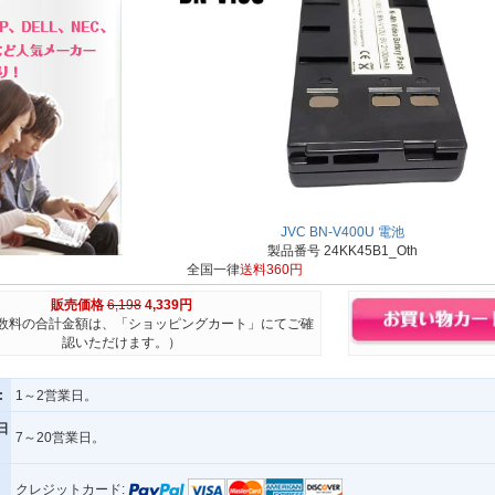
JVC BN-V400U 電池
製品番号 24KK45B1_Oth
全国一律
送料360円
販売価格
6,198
4,339円
数料の合計金額は、「ショッピングカート」にてご確
認いただけます。）
:
1～2営業日。
日
7～20営業日。
クレジットカード: