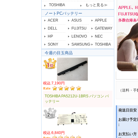
TOSHIBA
もっと見る≫
ノートPCバッテリー
ACER
ASUS
APPLE
DELL
FUJITSU
GATEWAY
HP
LENOVO
NEC
SONY
SAMSUNG
TOSHIBA
今週の目玉商品
税込:7,190円
（送料・手
TOSHIBA PA5212U-1BRS パソコン バ
ッテリー
発送日目安 
お届け予定
:
税込:6,840円
お支払い方