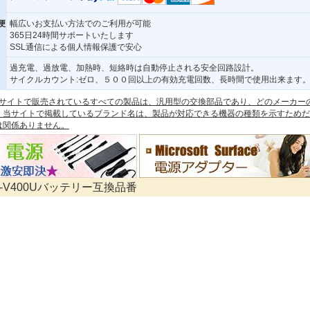
便
幅広いお支払い方法でのご利用が可能
365日24時間サポートいたします
SSL通信による個人情報保護で安心
過充電、過放電、加熱時、短絡時は自動停止される安全回路設計。
サイクルカウント:ゼロ、５００回以上の有効充電回数、長時間で使用出来ます
 本サイトで販売されているすべての製品は、汎用型の交換部品であり、どのメーカー
。当サイトで掲載しているブランド名は、製品が対応できる機器の種類を示すためだ
は関係ありません。
BN-V400Uバッテリー互換品番