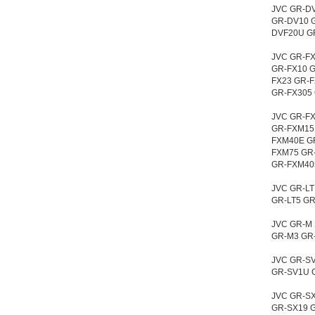
JVC GR-DV
GR-DV10 
DVF20U G
JVC GR-FX
GR-FX10 G
FX23 GR-F
GR-FX305 
JVC GR-FX
GR-FXM15
FXM40E G
FXM75 GR
GR-FXM40
JVC GR-LT 
GR-LT5 GR
JVC GR-M 
GR-M3 GR
JVC GR-SV
GR-SV1U 
JVC GR-SX
GR-SX19 