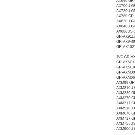
AX640 GR
AX700U G
AX730U G
AX780 GR
AX820U G
AX840U G
AX880US 
GR-AX911
GR-AX940
GR-AX102
JVC GR-AX
GR-AXM1U
GR-AXM18
GR-AXM30
GR-AXM66
AXM99 GR
AXM210U 
AXM230 G
AXM270 G
AXM317 G
AXM510U 
AXM670 G
AXM717 G
AXM755US
AXM900U 