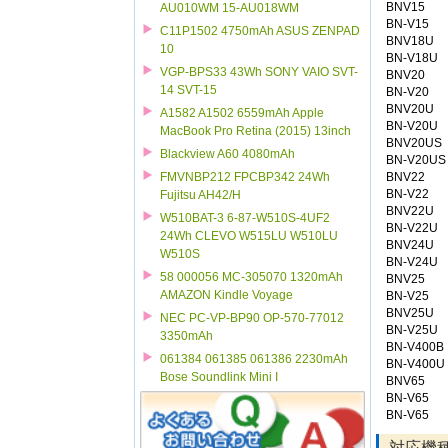
BNV15
AU010WM 15-AU018WM
BN-V15
C11P1502 4750mAh ASUS ZENPAD
BNV18U
10
BN-V18U
VGP-BPS33 43Wh SONY VAIO SVT-
BNV20
14 SVT-15
BN-V20
BNV20U
A1582 A1502 6559mAh Apple
BN-V20U
MacBook Pro Retina (2015) 13inch
BNV20US
Blackview A60 4080mAh
BN-V20US
BNV22
FMVNBP212 FPCBP342 24Wh
BN-V22
Fujitsu AH42/H
BNV22U
W510BAT-3 6-87-W510S-4UF2
BN-V22U
24Wh CLEVO W515LU W510LU
BNV24U
W510S
BN-V24U
58 000056 MC-305070 1320mAh
BNV25
AMAZON Kindle Voyage
BN-V25
BNV25U
NEC PC-VP-BP90 OP-570-77012
BN-V25U
3350mAh
BN-V400B
061384 061385 061386 2230mAh
BN-V400U
Bose Soundlink Mini I
BNV65
BN-V65
BN-V65
対応機