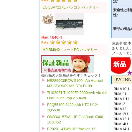
法:
LG LBV7227E パソコン バッテリー
安全性と利
性:
新品の出品:
税込:7,840円
免責事項:
ありません
HP BM04XL ノートPC バッテリー
メーカーと
売れ筋の人気商品を今すぐチェック！
JVC 
HB2899C0ECW 5100mAh Huawei
M3-BTV-W09 M3-BTV-DL09
BN-V10U
TLI020F1 TLi020F2 2000mAh Alcatel
BNV11U
One Touch Pop 2 5042d
BN-V11U
BNV12
B2Q55100 3420mAh HTC U12+
BN-V12
2Q5530
BNV12U
OM03XL 57Wh HP EliteBook X360
BN-V12U
1030 G2
BNV14U
BN-V14U
BP02XL 41Wh HP Pavilion 15-