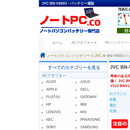
JVC BN-V400U - バッテリー通販
(current)
ホーム
ACアダプター
PCバッテリー
ノートパソコン バッテリー
≫
JVC
≫ BN-V400U
JVC BN
すべてのカテゴリーを見る
ACアダプター
寿命のある
価！ JVC B
ACER
ASUS
V11U BNV1
APPLE
DELL
のブランド
FUJITSU
GATEWAY
容量
HP
IBM
電圧
可用
LENOVO
MSI
NEC
PANASONIC
SONY
SAMSUNG