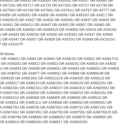
-AX640U GR-AX650 GR-AX650U GR-AX655U GR-AX657 GR-AX680 GR-
R-AX710U GR-AX717 GR-AX720 GR-AX720U GR-AX727 GR-AX730 GR-
R-AX750U GR-AX760 GR-AX760U GR-AX761U GR-AX767 GR-AX777 GR-
-AX800 GR-AX800U GR-AX808 GR-AX808U GR-AX810U GR-AX817 GR-
R-AX820US GR-AX827 GR-AX830 GR-AX830U GR-AX837 GR-AX840 GR-
R-AX841 GR-AX841U GR-AX847 GR-AX850 GR-AX857 GR-AX880 GR-
GR-AX890 GR-AX890U GR-AX890US GR-AX900U GR-AX910 GR-AX910U
U GR-AX920 GR-AX920U GR-AX930 GR-AX930U GR-AX937 GR-AX940
U GR-AX947 GR-AX957 GR-AX958 GR-AX970U GR-AX999 GR-AX1010U
7 GR-AX1027P
M Series
 GR-AXM2U GR-AXM4 GR-AXM4U GR-AXM10U GR-AXM11 GR-AXM17US
 GR-AXM20U GR-AXM22 GR-AXM23 GR-AXM25U GR-AXM28 GR-AXM30
U GR-AXM33 GR-AXM38 GR-AXM40U GR-AXM43 GR-AXM50U GR-AXM53
 GR-AXM70U GR-AXM77 GR-AXM80U GR-AXM88 GR-AXM88UM GR-
-AXM100 GR-AXM100U GR-AXM151US GR-AXM205 GR-AXM210 GR-
GR-AXM217 GR-AXM220 GR-AXM220U GR-AXM225 GR-AXM225U GR-
R-AXM230U GR-AXM231U GR-AXM237 GR-AXM241U GR-AXM250U GR-
R-AXM270U GR-AXM300 GR-AXM300U GR-AXM310 GR-AXM310U GR-
R-AXM341U GR-AXM368 GR-AXM405 GR-AXM500 GR-AXM510 GR-
GR-AXM511 GR-AXM511U GR-AXM568 GR-AXM650 GR-AXM650U GR-
R-AXM670U GR-AXM700 GR-AXM700U GR-AXM710 GR-AXM710U GR-
R-AXM740U GR-AXM745U GR-AXM750 GR-AXM750U GR-AXM750US GR-
 GR-AXM768 GR-AXM800 GR-AXM800U GR-AXM870 GR-AXM900 GR-
GR-AXM910 GR-AXM910U GR-AXM917 GR-AXM1010U