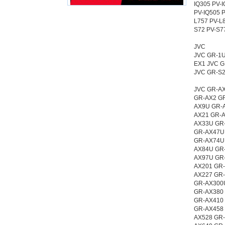
IQ305 PV-I
PV-IQ505 
L757 PV-L
S72 PV-S7
JVC
JVC GR-1U
EX1 JVC 
JVC GR-S
JVC GR-AX
GR-AX2 G
AX9U GR-
AX21 GR-
AX33U GR
GR-AX47U
GR-AX74U
AX84U GR
AX97U GR
AX201 GR
AX227 GR
GR-AX300
GR-AX380
GR-AX410
GR-AX458
AX528 GR