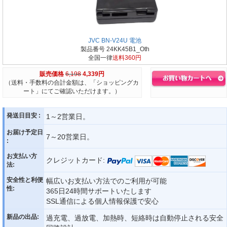
JVC BN-V24U 電池
製品番号 24KK45B1_Oth
全国一律
送料360円
販売価格
6,198
4,339円
（送料・手数料の合計金額は、「ショッピングカ
ート」にてご確認いただけます。）
発送日目安 :
1～2営業日。
お届け予定日
7～20営業日。
:
お支払い方
クレジットカード:
法:
安全性と利便
幅広いお支払い方法でのご利用が可能
性:
365日24時間サポートいたします
SSL通信による個人情報保護で安心
新品の出品:
過充電、過放電、加熱時、短絡時は自動停止される安全