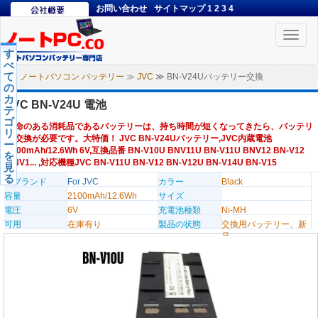
お問い合わせ
サイトマップ
1
2
3
4
Toggle
naviga
す
べ
て
ノートパソコン バッテリー
≫
JVC
≫ BN-V24Uバッテリー交換
の
カ
JVC BN-V24U 電池
テ
ゴ
寿命のある消耗品であるバッテリーは、持ち時間が短くなってきたら、バッテリ
リ
ー交換が必要です。大特価！ JVC BN-V24Uバッテリー,JVC内蔵電池
ー
2100mAh/12.6Wh 6V,互換品番 BN-V10U BNV11U BN-V11U BNV12 BN-V12
を
BNV1... ,対応機種JVC BN-V11U BN-V12 BN-V12U BN-V14U BN-V15
見
る
のブランド
For JVC
カラー
Black
容量
2100mAh/12.6Wh
サイズ
電圧
6V
充電池種類
Ni-MH
可用
在庫有り
製品の状態
交換用バッテリー、新
品