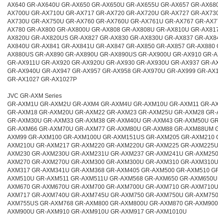
AX640 GR-AX640U GR-AX650 GR-AX650U GR-AX655U GR-AX657 GR-AX68
AX700U GR-AX710U GR-AX717 GR-AX720 GR-AX720U GR-AX727 GR-AX73
AX730U GR-AX750U GR-AX760 GR-AX760U GR-AX761U GR-AX767 GR-AX7
AX780 GR-AX800 GR-AX800U GR-AX808 GR-AX808U GR-AX810U GR-AX81
AX820U GR-AX820US GR-AX827 GR-AX830 GR-AX830U GR-AX837 GR-AX8
AX840U GR-AX841 GR-AX841U GR-AX847 GR-AX850 GR-AX857 GR-AX880 
AX880US GR-AX890 GR-AX890U GR-AX890US GR-AX900U GR-AX910 GR-
GR-AX911U GR-AX920 GR-AX920U GR-AX930 GR-AX930U GR-AX937 GR-A
GR-AX940U GR-AX947 GR-AX957 GR-AX958 GR-AX970U GR-AX999 GR-AX
GR-AX1027 GR-AX1027P
JVC GR-AXM Series
GR-AXM1U GR-AXM2U GR-AXM4 GR-AXM4U GR-AXM10U GR-AXM11 GR-A
GR-AXM18 GR-AXM20U GR-AXM22 GR-AXM23 GR-AXM25U GR-AXM28 GR
GR-AXM30U GR-AXM33 GR-AXM38 GR-AXM40U GR-AXM43 GR-AXM50U G
GR-AXM66 GR-AXM70U GR-AXM77 GR-AXM80U GR-AXM88 GR-AXM88UM 
AXM99 GR-AXM100 GR-AXM100U GR-AXM151US GR-AXM205 GR-AXM210 
AXM210U GR-AXM217 GR-AXM220 GR-AXM220U GR-AXM225 GR-AXM225U
AXM230 GR-AXM230U GR-AXM231U GR-AXM237 GR-AXM241U GR-AXM250
AXM270 GR-AXM270U GR-AXM300 GR-AXM300U GR-AXM310 GR-AXM310U
AXM317 GR-AXM341U GR-AXM368 GR-AXM405 GR-AXM500 GR-AXM510 G
AXM510U GR-AXM511 GR-AXM511U GR-AXM568 GR-AXM650 GR-AXM650U
AXM670 GR-AXM670U GR-AXM700 GR-AXM700U GR-AXM710 GR-AXM710U
AXM717 GR-AXM740U GR-AXM745U GR-AXM750 GR-AXM750U GR-AXM750
AXM755US GR-AXM768 GR-AXM800 GR-AXM800U GR-AXM870 GR-AXM900
AXM900U GR-AXM910 GR-AXM910U GR-AXM917 GR-AXM1010U