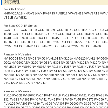
対応機種
For PANASONIC
HHR-V20A/1B HHR-V214A/K PV-BP15 PV-BP17 VW-VBH1E VW-VBR1E VW-V
VBS1E VW-VBS2
For Sony CCD-TR Series
CCD-TR101 CCD-TR105 CCD-TR105E CCD-TR150 CCD-TR21 CCD-TR23 C
TR30 CCD-TR31 CCD-TR33 CCD-TR36 CCD-TR380E CCD-TR385E CCD-TR
TR40 CCD-TR400 CCD-TR44 CCD-TR45E CCD-TR5 CCD-TR50 CCD-TR501
TR502E CCD-TR505K CCD-TR50E CCD-TR51 CCD-TR55 CCD-TR6 CCD-TR
CCD-TR61 CCD-TR614 CCD-TR620E CCD-TR64 CCD-TR65 CCD-TR66
Panasonic NV series
NV-3CCD1 NV-61 NV-63 NV-G1 NV-G101 NV-G101A NV-G120 NV-G2 NV-G200
G202 NV-G202A NV-G220 NV-G3 NV-G303 NV-G3A NV-M810 NV-M810PX NV-
NV-MS95 NV-MS950 NV-MS95A NV-RJ16 NV-RJ17 NV-RJ26 NV-RJ27 NV-RJ36
RJ46 NV-RJ47 NV-RJ56 NV-RJ67 NV-S1 NV-S1A NV-S2 NV-S20 NV-S250 NV-
NV-S500 NV-S500EN NV-S5A NV-S5B NV-S5E NV-S5EC NV-S6 NV-S600 NV-
NV-S6A NV-S6B NV-S6E NV-S7 NV-S700 NV-S750 NV-S78 NV-S8 NV-S800 NV
VJ57 NV-VJ66 NV-VJ77 NV-VJ78
Panasonic PV series
PV-10 PV-10B PV-10PX PV-14 PV-17 PV-18 PV-19 PV-20 PV-21 PV-22 PV-31 PV
332 PV-333 PV-362 PV-40 PV-41 PV-42 PV-43 PV-50 PV-53 PV-5372 PV-559 P
PV-A206 PV-A207 PV-A286 PV-A306 PV-A307 PV-D1000 PV-D326 PV-D406 P
PV-D506 PV-D507 PV-D607 PV-D705 PV-IQ203 PV-IQ205 PV-IQ244D PV-IQ303