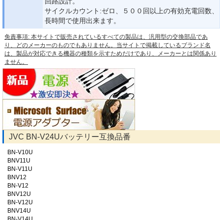
回路設計。
サイクルカウント:ゼロ、５００回以上の有効充電回数、
長時間で使用出来ます。
免責事項: 本サイトで販売されているすべての製品は、汎用型の交換部品であ
り、どのメーカーのものでもありません。当サイトで掲載しているブランド名
は、製品が対応できる機器の種類を示すためだけであり、メーカーとは関係あり
ません。
JVC BN-V24Uバッテリー互換品番
BN-V10U
BNV11U
BN-V11U
BNV12
BN-V12
BNV12U
BN-V12U
BNV14U
BN-V14U