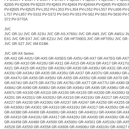
IQ305 PV-IQ306 PV-IQ325 PV-IQ403 PV-IQ404 PV-IQ404A PV-IQ405 PV-IQ503 
PV-IQ505 PV-IQ525 PV-L352 PV-L353 PV-L354 PV-L552 PV-L557 PV-L606 PV-
L757 PV-L857 PV-S332 PV-S372 PV-S43 PV-S53 PV-S62 PV-S63 PV-S630 PV-
S72 PV-S770A
JVC
JVC GR-1U JVC GR-323U JVC GR-AS-X760U JVC GR-AW1 JVC GR-AW1U J
EX1 JVC GR-EX7 JVC GR-EZ1U JVC GR-HF700EG JVC GR-HF705U JVC GR
JVC GR-S27 JVC XM-D1BK
JVC GR-AX Series
GR-AX2 GR-AX2U GR-AX5 GR-AX5EG GR-AX5U GR-AX7 GR-AX7EG GR-AX7
AX9U GR-AX10 GR-AX10U GR-AX11 GR-AX15 GR-AX16 GR-AX17 GR-AX17U
AX21 GR-AX25 GR-AX25U GR-AX26U GR-AX30 GR-AX30U GR-AX31 GR-AX3
AX33U GR-AX34U GR-AX35 GR-AX35U GR-AX37 GR-AX37U GR-AX46U GR-
GR-AX47U GR-AX50 GR-AX50U GR-AX55 GR-AX55U GR-AX60 GR-AX70 GR
GR-AX74U GR-AX75 GR-AX75U GR-AX76U GR-AX77 GR-AX77U GR-AX80 G
AX84U GR-AX90 GR-AX90U GR-AX94 GR-AX94U GR-AX95 GR-AX96U GR-A
AX97U GR-AX100 GR-AX110 GR-AX150 GR-AX155 GR-AX200 GR-AX200U G
AX201 GR-AX201U GR-AX202U GR-AX210 GR-AX210U GR-AX217 GR-AX22
AX227 GR-AX230 GR-AX230U GR-AX237 GR-AX247 GR-AX250 GR-AX255 G
GR-AX300U GR-AX301 GR-AX310 GR-AX310U GR-AX317 GR-AX350U GR-A
GR-AX380 GR-AX400 GR-AX400U GR-AX401 GR-AX401U GR-AX404 GR-AX
GR-AX410 GR-AX410U GR-AX417 GR-AX420U GR-AX430 GR-AX430U GR-A
GR-AX458 GR-AX480 GR-AX500 GR-AX500U GR-AX501 GR-AX510U GR-AX5
AX528 GR-AX550 GR-AX558 GR-AX606 GR-AX606U GR-AX610U GR-AX627 