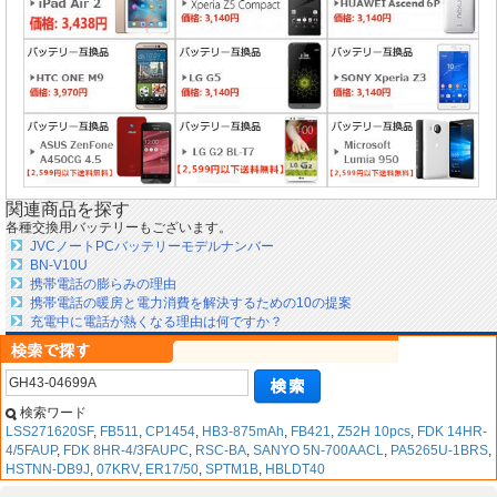
関連商品を探す
各種交換用バッテリーもございます。
JVCノートPCバッテリーモデルナンバー
BN-V10U
携帯電話の膨らみの理由
携帯電話の暖房と電力消費を解決するための10の提案
充電中に電話が熱くなる理由は何ですか？
検索ワード
LSS271620SF
,
FB511
,
CP1454
,
HB3-875mAh
,
FB421
,
Z52H 10pcs
,
FDK 14HR-
4/5FAUP
,
FDK 8HR-4/3FAUPC
,
RSC-BA
,
SANYO 5N-700AACL
,
PA5265U-1BRS
,
HSTNN-DB9J
,
07KRV
,
ER17/50
,
SPTM1B
,
HBLDT40