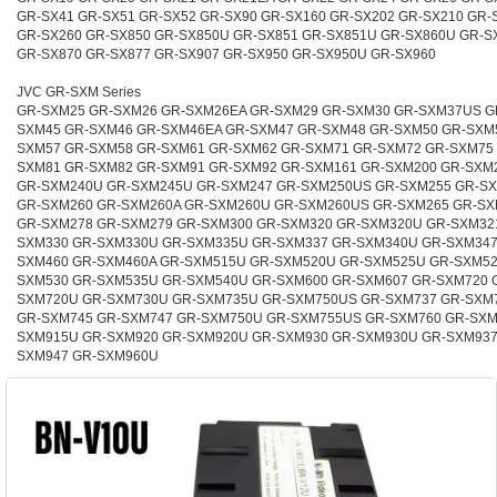
GR-SX41 GR-SX51 GR-SX52 GR-SX90 GR-SX160 GR-SX202 GR-SX210 GR-
GR-SX260 GR-SX850 GR-SX850U GR-SX851 GR-SX851U GR-SX860U GR-S
GR-SX870 GR-SX877 GR-SX907 GR-SX950 GR-SX950U GR-SX960
JVC GR-SXM Series
GR-SXM25 GR-SXM26 GR-SXM26EA GR-SXM29 GR-SXM30 GR-SXM37US G
SXM45 GR-SXM46 GR-SXM46EA GR-SXM47 GR-SXM48 GR-SXM50 GR-SXM
SXM57 GR-SXM58 GR-SXM61 GR-SXM62 GR-SXM71 GR-SXM72 GR-SXM75
SXM81 GR-SXM82 GR-SXM91 GR-SXM92 GR-SXM161 GR-SXM200 GR-SXM
GR-SXM240U GR-SXM245U GR-SXM247 GR-SXM250US GR-SXM255 GR-S
GR-SXM260 GR-SXM260A GR-SXM260U GR-SXM260US GR-SXM265 GR-SX
GR-SXM278 GR-SXM279 GR-SXM300 GR-SXM320 GR-SXM320U GR-SXM32
SXM330 GR-SXM330U GR-SXM335U GR-SXM337 GR-SXM340U GR-SXM347
SXM460 GR-SXM460A GR-SXM515U GR-SXM520U GR-SXM525U GR-SXM52
SXM530 GR-SXM535U GR-SXM540U GR-SXM600 GR-SXM607 GR-SXM720 
SXM720U GR-SXM730U GR-SXM735U GR-SXM750US GR-SXM737 GR-SXM
GR-SXM745 GR-SXM747 GR-SXM750U GR-SXM755US GR-SXM760 GR-SXM
SXM915U GR-SXM920 GR-SXM920U GR-SXM930 GR-SXM930U GR-SXM937
SXM947 GR-SXM960U