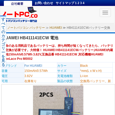
お問い合わせ
サイトマップ
1
2
3
4
Toggle
naviga
す
べ
て
ノートパソコン バッテリー
≫
HUAWEI
≫ HB411141ECWバッテリー交換
の
カ
HUAWEI HB411141ECW 電池
テ
ゴ
寿命のある消耗品であるバッテリーは、持ち時間が短くなってきたら、バッテリ
リ
ー交換が必要です。大特価！ HUAWEI HB411141ECWバッテリー,HUAWEI内蔵
ー
電池150mAh/0.57Wh 3.82V,互換品番 HB411141ECW ,対応機種HUAWEI
を
FreeLace Pro M0002
見
る
のブランド
For HUAWEI
カラー
Black
容量
150mAh/0.57Wh
サイズ
*mm(L x W x H)
電圧
3.82V
充電池種類
Li-ion
可用
在庫有り
製品の状態
交換用バッテリー、新
品