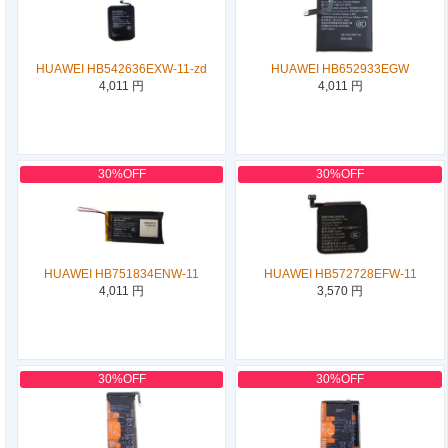
HUAWEI HB542636EXW-11-zd
HUAWEI HB652933EGW
4,011 円
4,011 円
30%OFF
30%OFF
HUAWEI HB751834ENW-11
HUAWEI HB572728EFW-11
4,011 円
3,570 円
30%OFF
30%OFF