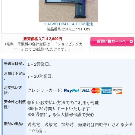
HUAWEI HB411141ECW 電池
製品番号 25KK1177H_Oth
販売価格
3,714
2,600円
（送料・手数料の合計金額は、「ショッピングカ
ート」にてご確認いただけます。）
発送日目安 :
1～2営業日。
お届け予定日
7～20営業日。
:
お支払い方
クレジットカード:
法:
安全性と利便
幅広いお支払い方法でのご利用が可能
性:
365日24時間サポートいたします
SSL通信による個人情報保護で安心
新品の出品:
過充電、過放電、加熱時、短絡時は自動停止される安全
回路設計。