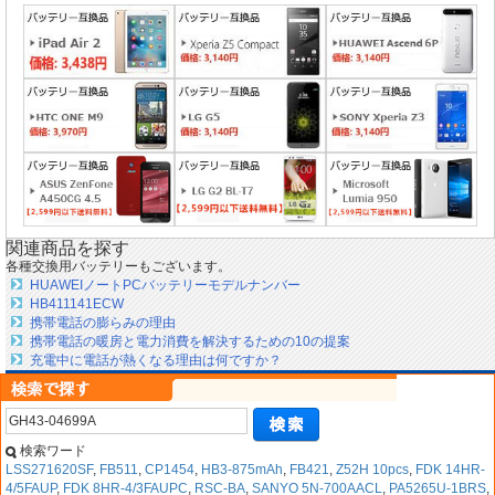
関連商品を探す
各種交換用バッテリーもございます。
HUAWEIノートPCバッテリーモデルナンバー
HB411141ECW
携帯電話の膨らみの理由
携帯電話の暖房と電力消費を解決するための10の提案
充電中に電話が熱くなる理由は何ですか？
検索ワード
LSS271620SF
,
FB511
,
CP1454
,
HB3-875mAh
,
FB421
,
Z52H 10pcs
,
FDK 14HR-
4/5FAUP
,
FDK 8HR-4/3FAUPC
,
RSC-BA
,
SANYO 5N-700AACL
,
PA5265U-1BRS
,