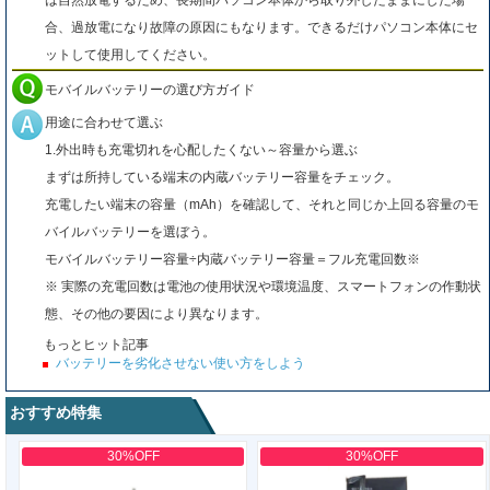
は自然放電するため、長期間パソコン本体から取り外したままにした場
合、過放電になり故障の原因にもなります。できるだけパソコン本体にセ
ットして使用してください。
モバイルバッテリーの選び方ガイド
用途に合わせて選ぶ
1.外出時も充電切れを心配したくない～容量から選ぶ
まずは所持している端末の内蔵バッテリー容量をチェック。
充電したい端末の容量（mAh）を確認して、それと同じか上回る容量のモ
バイルバッテリーを選ぼう。
モバイルバッテリー容量÷内蔵バッテリー容量＝フル充電回数※
※ 実際の充電回数は電池の使用状況や環境温度、スマートフォンの作動状
態、その他の要因により異なります。
もっとヒット記事
バッテリーを劣化させない使い方をしよう
おすすめ特集
30%OFF
30%OFF