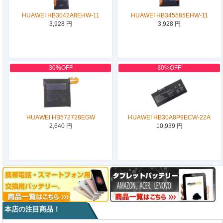
HUAWEI HB3042A8EHW-11
HUAWEI HB345585EHW-11
3,928 円
3,928 円
30%OFF
30%OFF
HUAWEI HB572728EGW
HUAWEI HB30A8P9ECW-22A
2,640 円
10,939 円
本店の注目商品！