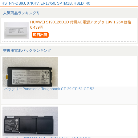
HSTNN-DB9J
,
07KRV
,
ER17/50
,
SPTM1B
,
HBLDT40
人気商品ランキングリ
HUAWEI S190126D1D 付属AC電源アダプタ 19V 1.26A 価格
6,439円
交換用電池パックランキング！
バッテリーPanasonic Toughbook CF-29 CF-51 CF-52