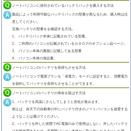
ノートパソコンに添付されているバッテリパックを購入する方法
製品によって利用可能なバッテリパックの型番が異なるため、購入時は注
意してください。
互換バッテリの型番をを確認する方法。
1、 バッテリパック本体に記載されている型番。
2、 ご利用のパソコンが記載されているカタログのオプション品ページ。
3、 パソコン本体の裏面に記載してある型番
4、 パソコン本体の保証書。
ノートパソコンのバッテリを長持ちさせる方法
ノートパソコンで電源プランを「省電力」モードに設定すると、消費電力
を節約してバッテリを長持ちさせることができます。
ノートパソコンのバッテリの寿命を延ばす方法
1、バッテリを高温にさらしてしまうと劣化が進みます。
例えば、炎天下の自動車の中にバッテリ付きのノートパソコンを放置する
ようなことは避けてください。
2、バッテリを外した状態でAC電源のみで使用はしない。外したバッテリ