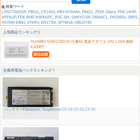
検索ワード
LSS271620SF
,
FB511
,
CP1454
,
HB3-875mAh
,
FB421
,
Z52H 10pcs
,
FDK 14HR-
4/5FAUP
,
FDK 8HR-4/3FAUPC
,
RSC-BA
,
SANYO 5N-700AACL
,
PA5265U-1BRS
,
HSTNN-DB9J
,
07KRV
,
ER17/50
,
SPTM1B
,
HBLDT40
人気商品ランキングリ
HUAWEI S190126D1D 付属AC電源アダプタ 19V 1.26A 価格
6,439円
交換用電池パックランキング！
バッテリーPanasonic Toughbook CF-29 CF-51 CF-52