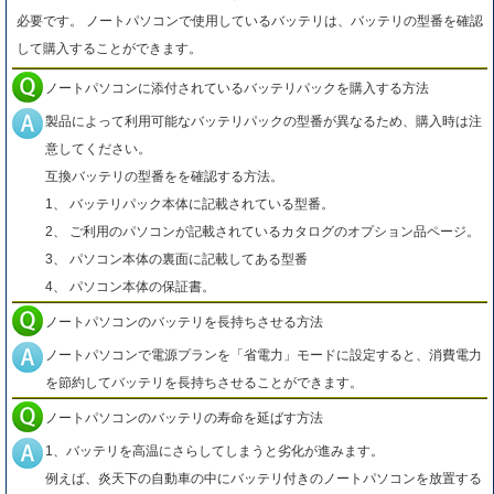
必要です。 ノートパソコンで使用しているバッテリは、バッテリの型番を確認
して購入することができます。
ノートパソコンに添付されているバッテリパックを購入する方法
製品によって利用可能なバッテリパックの型番が異なるため、購入時は注
意してください。
互換バッテリの型番をを確認する方法。
1、 バッテリパック本体に記載されている型番。
2、 ご利用のパソコンが記載されているカタログのオプション品ページ。
3、 パソコン本体の裏面に記載してある型番
4、 パソコン本体の保証書。
ノートパソコンのバッテリを長持ちさせる方法
ノートパソコンで電源プランを「省電力」モードに設定すると、消費電力
を節約してバッテリを長持ちさせることができます。
ノートパソコンのバッテリの寿命を延ばす方法
1、バッテリを高温にさらしてしまうと劣化が進みます。
例えば、炎天下の自動車の中にバッテリ付きのノートパソコンを放置する