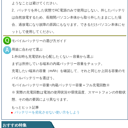
ようなことは避けてください。
2、バッテリを外した状態でAC電源のみで使用はしない。外したバッテリ
は自然放電するため、長期間パソコン本体から取り外したままにした場
合、過放電になり故障の原因にもなります。できるだけパソコン本体にセ
ットして使用してください。
モバイルバッテリーの選び方ガイド
用途に合わせて選ぶ
1.外出時も充電切れを心配したくない～容量から選ぶ
まずは所持している端末の内蔵バッテリー容量をチェック。
充電したい端末の容量（mAh）を確認して、それと同じか上回る容量のモ
バイルバッテリーを選ぼう。
モバイルバッテリー容量÷内蔵バッテリー容量＝フル充電回数※
※ 実際の充電回数は電池の使用状況や環境温度、スマートフォンの作動状
態、その他の要因により異なります。
もっとヒット記事
バッテリーを劣化させない使い方をしよう
おすすめ特集