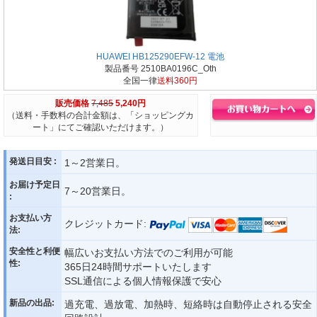
HUAWEI HB125290EFW-12 電池
製品番号 2510BA0196C_Oth
全国一律
送料360円
販売価格
7,485
5,240円
（送料・手数料の合計金額は、「ショッピングカ
ート」にてご確認いただけます。）
発送日目安 :
1～2営業日。
お届け予定日
7～20営業日。
:
お支払い方
クレジットカード:
法:
安全性と利便
幅広いお支払い方法でのご利用が可能
性:
365日24時間サポートいたします
SSL通信による個人情報保護で安心
新品の出品:
過充電、過放電、加熱時、短絡時は自動停止される安全