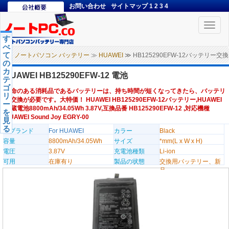
お問い合わせ
サイトマップ
1
2
3
4
Toggle
naviga
す
べ
て
ノートパソコン バッテリー
≫
HUAWEI
≫ HB125290EFW-12バッテリー交換
の
カ
HUAWEI HB125290EFW-12 電池
テ
ゴ
寿命のある消耗品であるバッテリーは、持ち時間が短くなってきたら、バッテリ
リ
ー交換が必要です。大特価！ HUAWEI HB125290EFW-12バッテリー,HUAWEI
ー
内蔵電池8800mAh/34.05Wh 3.87V,互換品番 HB125290EFW-12 ,対応機種
を
HUAWEI Sound Joy EGRY-00
見
る
のブランド
For HUAWEI
カラー
Black
容量
8800mAh/34.05Wh
サイズ
*mm(L x W x H)
電圧
3.87V
充電池種類
Li-ion
可用
在庫有り
製品の状態
交換用バッテリー、新
品