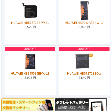
HUAWEI HB572728EFW-11
HUAWEI HB3042A8EHW-11
3,570 円
3,928 円
30%OFF
30%OFF
HUAWEI HB345585EHW-11
HUAWEI HB572728EGW
3,928 円
2,640 円