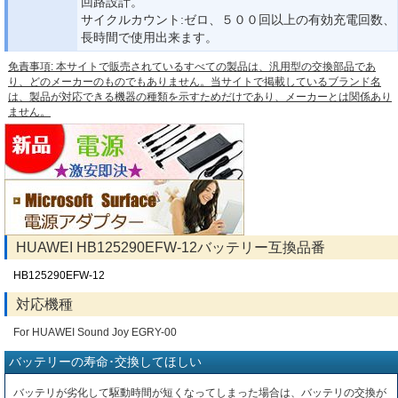
回路設計。
サイクルカウント:ゼロ、５００回以上の有効充電回数、
長時間で使用出来ます。
免責事項: 本サイトで販売されているすべての製品は、汎用型の交換部品であ
り、どのメーカーのものでもありません。当サイトで掲載しているブランド名
は、製品が対応できる機器の種類を示すためだけであり、メーカーとは関係あり
ません。
HUAWEI HB125290EFW-12バッテリー互換品番
HB125290EFW-12
対応機種
For HUAWEI Sound Joy EGRY-00
バッテリーの寿命･交換してほしい
バッテリが劣化して駆動時間が短くなってしまった場合は、バッテリの交換が