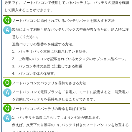
必要です。 ノートパソコンで使用しているバッテリは、バッテリの型番を確認
して購入することができます。
ノートパソコンに添付されているバッテリパックを購入する方法
製品によって利用可能なバッテリパックの型番が異なるため、購入時は注
意してください。
互換バッテリの型番をを確認する方法。
1、 バッテリパック本体に記載されている型番。
2、 ご利用のパソコンが記載されているカタログのオプション品ページ。
3、 パソコン本体の裏面に記載してある型番
4、 パソコン本体の保証書。
ノートパソコンのバッテリを長持ちさせる方法
ノートパソコンで電源プランを「省電力」モードに設定すると、消費電力
を節約してバッテリを長持ちさせることができます。
ノートパソコンのバッテリの寿命を延ばす方法
1、バッテリを高温にさらしてしまうと劣化が進みます。
例えば、炎天下の自動車の中にバッテリ付きのノートパソコンを放置する