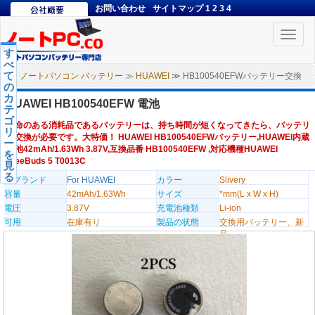
お問い合わせ
サイトマップ
1
2
3
4
Toggle
naviga
す
べ
て
ノートパソコン バッテリー
≫
HUAWEI
≫ HB100540EFWバッテリー交換
の
カ
HUAWEI HB100540EFW 電池
テ
ゴ
寿命のある消耗品であるバッテリーは、持ち時間が短くなってきたら、バッテリ
リ
ー交換が必要です。大特価！ HUAWEI HB100540EFWバッテリー,HUAWEI内蔵
ー
電池42mAh/1.63Wh 3.87V,互換品番 HB100540EFW ,対応機種HUAWEI
を
FreeBuds 5 T0013C
見
る
のブランド
For HUAWEI
カラー
Slivery
容量
42mAh/1.63Wh
サイズ
*mm(L x W x H)
電圧
3.87V
充電池種類
Li-ion
可用
在庫有り
製品の状態
交換用バッテリー、新
品