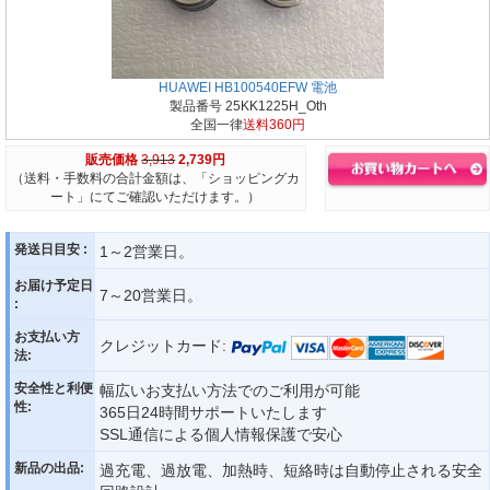
HUAWEI HB100540EFW 電池
製品番号 25KK1225H_Oth
全国一律
送料360円
販売価格
3,913
2,739円
（送料・手数料の合計金額は、「ショッピングカ
ート」にてご確認いただけます。）
発送日目安 :
1～2営業日。
お届け予定日
7～20営業日。
:
お支払い方
クレジットカード:
法:
安全性と利便
幅広いお支払い方法でのご利用が可能
性:
365日24時間サポートいたします
SSL通信による個人情報保護で安心
新品の出品:
過充電、過放電、加熱時、短絡時は自動停止される安全