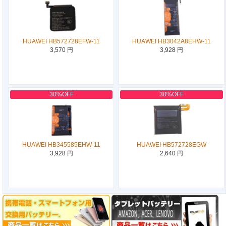
HUAWEI HB572728EFW-11
HUAWEI HB3042A8EHW-11
3,570 円
3,928 円
30%OFF
30%OFF
HUAWEI HB345585EHW-11
HUAWEI HB572728EGW
3,928 円
2,640 円