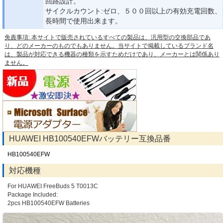
回路設計。
サイクルカウント:ゼロ、５００回以上の有効充電回数、
長時間で使用出来ます。
免責事項: 本サイトで販売されているすべての製品は、汎用型の交換部品であ
り、どのメーカーのものでもありません。当サイトで掲載しているブランド名
は、製品が対応できる機器の種類を示すためだけであり、メーカーとは関係あり
ません。
HUAWEI HB100540EFWバッテリー互換品番
HB100540EFW
対応機種
For HUAWEI FreeBuds 5 T0013C
Package Included:
2pcs HB100540EFW Batteries