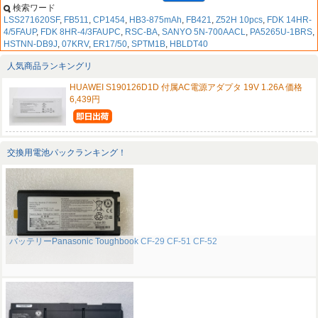
検索ワード
LSS271620SF
,
FB511
,
CP1454
,
HB3-875mAh
,
FB421
,
Z52H 10pcs
,
FDK 14HR-
4/5FAUP
,
FDK 8HR-4/3FAUPC
,
RSC-BA
,
SANYO 5N-700AACL
,
PA5265U-1BRS
,
HSTNN-DB9J
,
07KRV
,
ER17/50
,
SPTM1B
,
HBLDT40
人気商品ランキングリ
HUAWEI S190126D1D 付属AC電源アダプタ 19V 1.26A 価格
6,439円
交換用電池パックランキング！
バッテリーPanasonic Toughbook CF-29 CF-51 CF-52