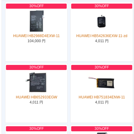
30%OFF
30%OFF
HUAWEI HB2988D4EXW-11
HUAWEI HB542636EXW-11-zd
104,000 円
4,011 円
30%OFF
30%OFF
HUAWEI HB652933EGW
HUAWEI HB751834ENW-11
4,011 円
4,011 円
30%OFF
30%OFF