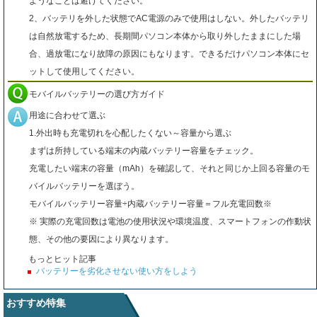
ようなことは避けてください。
2、バッテリを外した状態でAC電源のみで使用はしない。外したバッテリ
は自然放電するため、長期間パソコン本体から取り外したままにした場
合、過放電になり故障の原因にもなります。できるだけパソコン本体にセ
ットして使用してください。
モバイルバッテリーの選び方ガイド
用途に合わせて選ぶ
1.外出時も充電切れを心配したくない～容量から選ぶ
まずは所持している端末の内蔵バッテリー容量をチェック。
充電したい端末の容量（mAh）を確認して、それと同じか上回る容量のモ
バイルバッテリーを選ぼう。
モバイルバッテリー容量÷内蔵バッテリー容量＝フル充電回数※
※ 実際の充電回数は電池の使用状況や環境温度、スマートフォンの作動状
態、その他の要因により異なります。
もっとヒット記事
バッテリーを劣化させない使い方をしよう
おすすめ特集