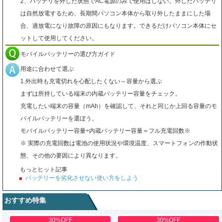
2、バッテリを外した状態でAC電源のみで使用はしない。外したバッテリ
は自然放電するため、長期間パソコン本体から取り外したままにした場
合、過放電になり故障の原因にもなります。できるだけパソコン本体にセ
ットして使用してください。
モバイルバッテリーの選び方ガイド
用途に合わせて選ぶ
1.外出時も充電切れを心配したくない～容量から選ぶ
まずは所持している端末の内蔵バッテリー容量をチェック。
充電したい端末の容量（mAh）を確認して、それと同じか上回る容量のモ
バイルバッテリーを選ぼう。
モバイルバッテリー容量÷内蔵バッテリー容量＝フル充電回数※
※ 実際の充電回数は電池の使用状況や環境温度、スマートフォンの作動状
態、その他の要因により異なります。
もっとヒット記事
バッテリーを劣化させない使い方をしよう
おすすめ特集
30%OFF
30%OFF