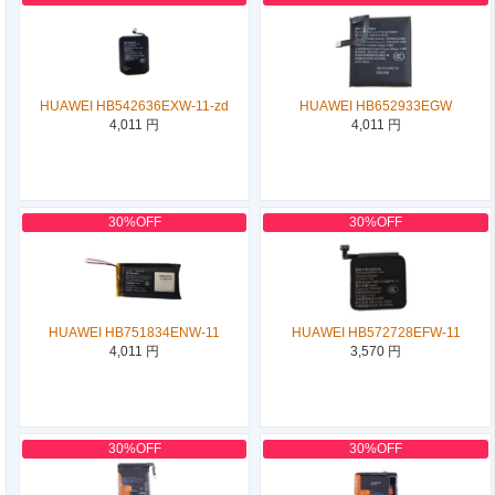
HUAWEI HB542636EXW-11-zd
HUAWEI HB652933EGW
4,011 円
4,011 円
30%OFF
30%OFF
HUAWEI HB751834ENW-11
HUAWEI HB572728EFW-11
4,011 円
3,570 円
30%OFF
30%OFF