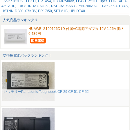
LSS271620SF
,
FB511
,
CP1454
,
HB3-875mAh
,
FB421
,
Z52H 10pcs
,
FDK 14HR-
4/5FAUP
,
FDK 8HR-4/3FAUPC
,
RSC-BA
,
SANYO 5N-700AACL
,
PA5265U-1BRS
,
HSTNN-DB9J
,
07KRV
,
ER17/50
,
SPTM1B
,
HBLDT40
人気商品ランキングリ
HUAWEI S190126D1D 付属AC電源アダプタ 19V 1.26A 価格
6,439円
交換用電池パックランキング！
バッテリーPanasonic Toughbook CF-29 CF-51 CF-52