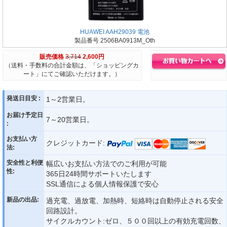
HUAWEI AAH29039 電池
製品番号 2506BA0913M_Oth
販売価格
3,714
2,600円
（送料・手数料の合計金額は、「ショッピングカ
ート」にてご確認いただけます。）
発送日目安 :
1～2営業日。
お届け予定日
7～20営業日。
:
お支払い方
クレジットカード:
法:
安全性と利便
幅広いお支払い方法でのご利用が可能
性:
365日24時間サポートいたします
SSL通信による個人情報保護で安心
新品の出品:
過充電、過放電、加熱時、短絡時は自動停止される安全
回路設計。
サイクルカウント:ゼロ、５００回以上の有効充電回数、