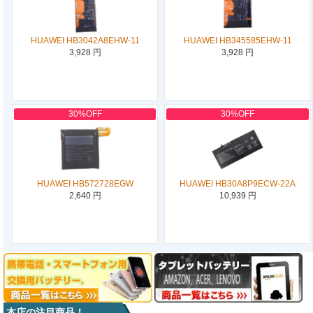
HUAWEI HB3042A8EHW-11
HUAWEI HB345585EHW-11
3,928 円
3,928 円
30%OFF
30%OFF
HUAWEI HB572728EGW
HUAWEI HB30A8P9ECW-22A
2,640 円
10,939 円
本店の注目商品！