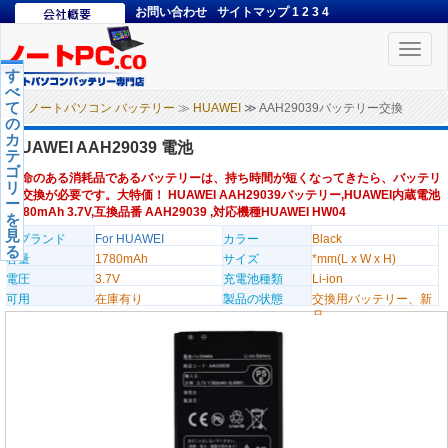
お問い合わせ
サイトマップ
1
2
3
4
Toggle
naviga
す
べ
て
ノートパソコン バッテリー
≫
HUAWEI
≫ AAH29039バッテリー交換
の
カ
HUAWEI AAH29039 電池
テ
ゴ
寿命のある消耗品であるバッテリーは、持ち時間が短くなってきたら、バッテリ
リ
ー交換が必要です。大特価！ HUAWEI AAH29039バッテリー,HUAWEI内蔵電池
ー
1780mAh 3.7V,互換品番 AAH29039 ,対応機種HUAWEI HW04
を
見
のブランド
For HUAWEI
カラー
Black
る
容量
1780mAh
サイズ
*mm(L x W x H)
電圧
3.7V
充電池種類
Li-ion
可用
在庫有り
製品の状態
交換用バッテリー、新
品