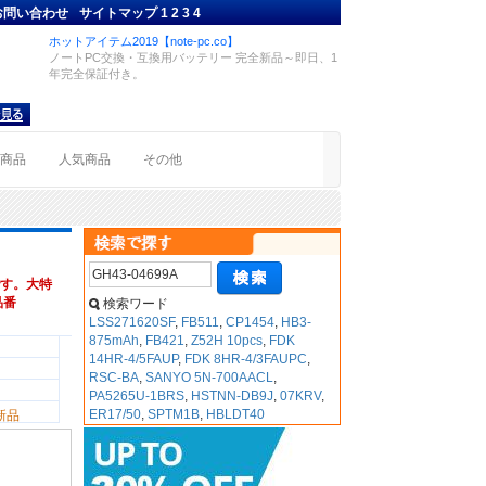
お問い合わせ
サイトマップ
1
2
3
4
ホットアイテム2019【note-pc.co】
ノートPC交換・互換用バッテリー 完全新品～即日、1
年完全保証付き。
着商品
人気商品
その他
す。大特
品番
検索ワード
LSS271620SF
,
FB511
,
CP1454
,
HB3-
875mAh
,
FB421
,
Z52H 10pcs
,
FDK
14HR-4/5FAUP
,
FDK 8HR-4/3FAUPC
,
RSC-BA
,
SANYO 5N-700AACL
,
PA5265U-1BRS
,
HSTNN-DB9J
,
07KRV
,
ER17/50
,
SPTM1B
,
HBLDT40
新品