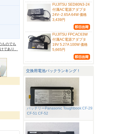
FUJITSU SED80N3-24
付属AC電源アダプタ
24V--2.65A 64W 価格
3,439円
。
FUJITSU FPCAC63W
付属AC電源アダプタ
のものでも
19V 5.27A 100W 価格
けであり、
5,665円
交換用電池パックランキング！
バッテリーPanasonic Toughbook CF-29
CF-51 CF-52