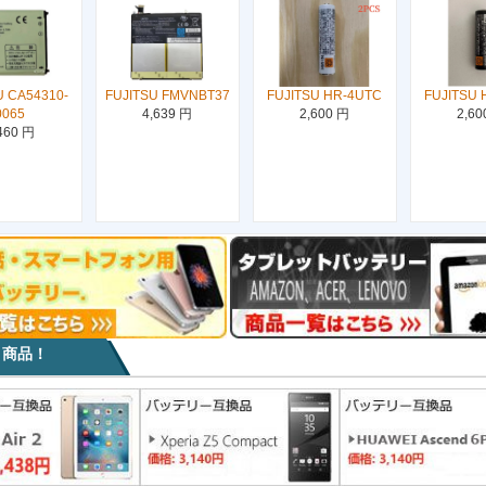
U CA54310-
FUJITSU FMVNBT37
FUJITSU HR-4UTC
FUJITSU 
0065
4,639 円
2,600 円
2,60
460 円
目商品！