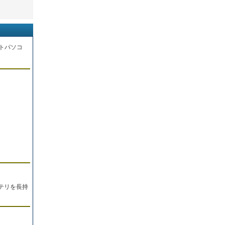
トパソコ
。
テリを長持