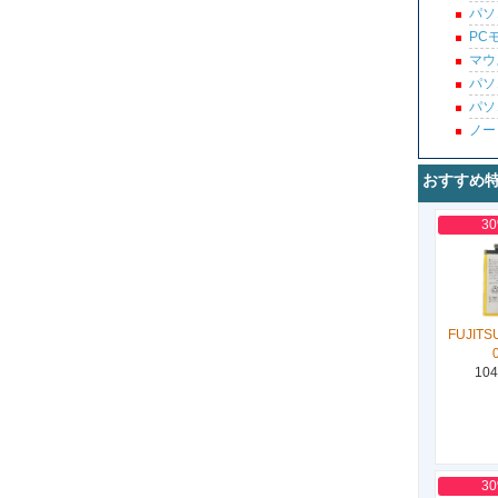
パソ
PC
マウ
パソ
パソ
ノー
おすすめ
3
FUJITS
104
3