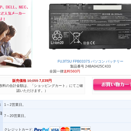
FUJITSU FPB0337S パソコン バッテリー
製品番号 24BA0425C433
全国一律
送料560円
販売価格
10,055
7,039円
数料の合計金額は、「ショッピングカート」にてご確
認いただけます。）
:
1～2営業日。
日
7～20営業日。
クレジットカード: