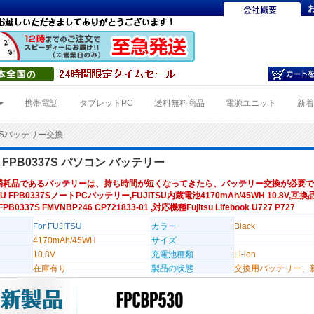
携帯電話
タブレットPC
送料無料商品
電源ユニット
新
37Sバッテリー交換
U FPB0337S パソコン バッテリー
消耗品であるバッテリーは、持ち時間が短くなってきたら、バッテリー交換が必要で
SU FPB0337SノートPCバッテリー,FUJITSU内蔵電池4170mAh/45WH 10.8V,互換
FPB0337S FMVNBP246 CP721833-01 ,対応機種Fujitsu Lifebook U727 P727
For FUJITSU
カラー
Black
4170mAh/45WH
サイズ
10.8V
充電池種類
Li-ion
在庫有り
製品の状態
交換用バッテリー、