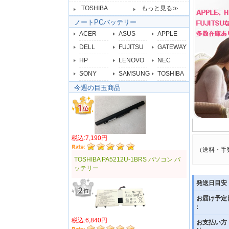
TOSHIBA
もっと見る≫
ノートPCバッテリー
ACER
ASUS
APPLE
DELL
FUJITSU
GATEWAY
HP
LENOVO
NEC
SONY
SAMSUNG
TOSHIBA
今週の目玉商品
税込:7,190円
（送料・手
TOSHIBA PA5212U-1BRS パソコン バ
ッテリー
発送日目安 
お届け予定
:
税込:6,840円
お支払い方