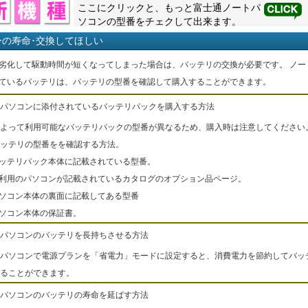
ここにクリックと、もっと
富士通
ノートパ
ソコンの型番をチェクして出来ます。
ーの寿命･交換してほしい
劣化して駆動時間が短くなってしまった場合は、バッテリの交換が必要です。 ノー
ているバッテリは、バッテリの型番を確認して購入することができます。
パソコンに添付されているバッテリパックを購入する方法
よって利用可能なバッテリパックの型番が異なるため、購入時は注意してください
ッテリの型番をを確認する方法。
バッテリパック本体に記載されている型番。
ご利用のパソコンが記載されているカタログのオプション品ページ。
パソコン本体の裏面に記載してある型番
パソコン本体の保証書。
パソコンのバッテリを長持ちさせる方法
パソコンで電源プランを「省電力」モードに設定すると、消費電力を節約してバッ
ることができます。
パソコンのバッテリの寿命を延ばす方法