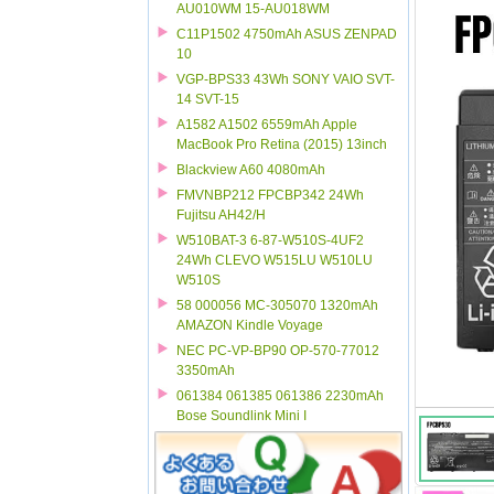
AU010WM 15-AU018WM
C11P1502 4750mAh ASUS ZENPAD
10
VGP-BPS33 43Wh SONY VAIO SVT-
14 SVT-15
A1582 A1502 6559mAh Apple
MacBook Pro Retina (2015) 13inch
Blackview A60 4080mAh
FMVNBP212 FPCBP342 24Wh
Fujitsu AH42/H
W510BAT-3 6-87-W510S-4UF2
24Wh CLEVO W515LU W510LU
W510S
58 000056 MC-305070 1320mAh
AMAZON Kindle Voyage
NEC PC-VP-BP90 OP-570-77012
3350mAh
061384 061385 061386 2230mAh
Bose Soundlink Mini I