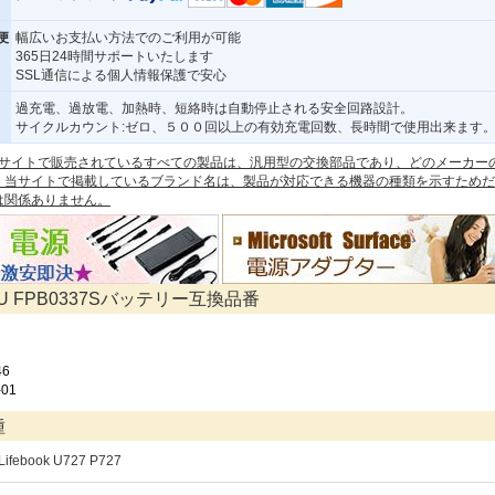
便
幅広いお支払い方法でのご利用が可能
365日24時間サポートいたします
SSL通信による個人情報保護で安心
過充電、過放電、加熱時、短絡時は自動停止される安全回路設計。
サイクルカウント:ゼロ、５００回以上の有効充電回数、長時間で使用出来ます
 本サイトで販売されているすべての製品は、汎用型の交換部品であり、どのメーカー
。当サイトで掲載しているブランド名は、製品が対応できる機器の種類を示すためだ
は関係ありません。
SU FPB0337Sバッテリー互換品番
46
-01
種
u Lifebook U727 P727