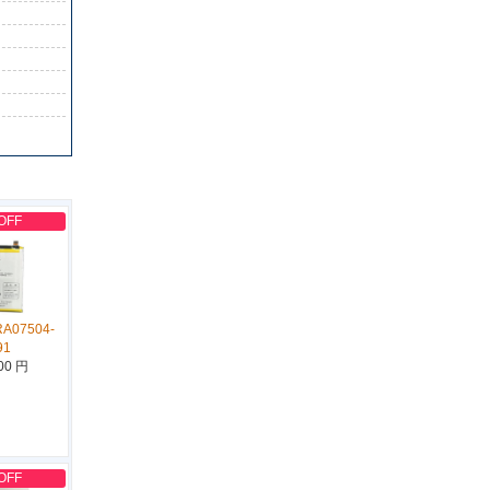
OFF
RA07504-
91
00 円
OFF