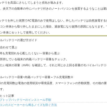
ッテリを高温にさらしてしまうと劣化が進みます。
、炎天下の自動車の中にバッテリ付きのノートパソコンを放置するようなことは避
ッテリを外した状態でAC電源のみで使用はしない。外したバッテリは自然放電する
コン本体から取り外したままにした場合、過放電になり故障の原因にもなります。
ン本体にセットして使用してください。
ルバッテリーの選び方ガイド
合わせて選ぶ
出時も充電切れを心配したくない～容量から選ぶ
所持している端末の内蔵バッテリー容量をチェック。
たい端末の容量（mAh）を確認して、それと同じか上回る容量のモバイルバッテリ
ルバッテリー容量÷内蔵バッテリー容量＝フル充電回数※
際の充電回数は電池の使用状況や環境温度、スマートフォンの作動状態、その他の要
す。
ヒット記事
プトップバッテリーのインストール手順
コンのスピーカーから鳴るノイズを防ぐ方法