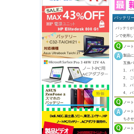
バッテリ
バッテリが
ンで使用し
ノート
製品に
互換バ
1、 
2、 
3、 
4、 
ノート
ノート
ちさせ
ノート