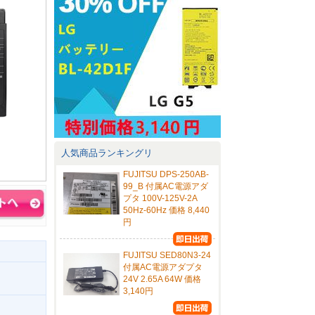
人気商品ランキングリ
FUJITSU DPS-250AB-
99_B 付属AC電源アダ
プタ 100V-125V-2A
50Hz-60Hz 価格 8,440
円
FUJITSU SED80N3-24
付属AC電源アダプタ
24V 2.65A 64W 価格
3,140円