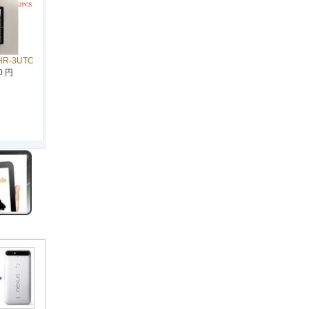
HR-3UTC
0 円