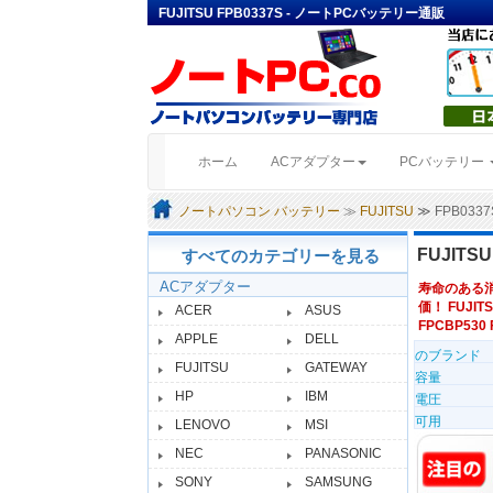
FUJITSU FPB0337S - ノートPCバッテリー通販
(current)
ホーム
ACアダプター
PCバッテリー
ノートパソコン バッテリー
≫
FUJITSU
≫ FPB03
FUJITS
すべてのカテゴリーを見る
ACアダプター
寿命のある
価！ FUJIT
ACER
ASUS
FPCBP530 
APPLE
DELL
のブランド
FUJITSU
GATEWAY
容量
HP
IBM
電圧
可用
LENOVO
MSI
NEC
PANASONIC
SONY
SAMSUNG