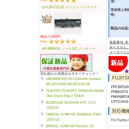
法:
LG LBV7227E パソコン バッテリー
安全性と利
性:
新品の出品:
税込:7,840円
免責事項:
ありません
HP BM04XL ノートPC バッテリー
メーカーと
売れ筋の人気商品を今すぐチェック！
FUJIT
HB2899C0ECW 5100mAh Huawei
M3-BTV-W09 M3-BTV-DL09
FPCBP530
TLI020F1 TLi020F2 2000mAh Alcatel
FPB0337S
One Touch Pop 2 5042d
FMVNBP2
CP721833
B2Q55100 3420mAh HTC U12+
2Q5530
対応機
OM03XL 57Wh HP EliteBook X360
1030 G2
For Fujits
BP02XL 41Wh HP Pavilion 15-