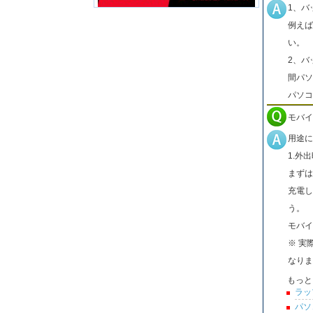
1、バ
例えば
い。
2、バ
間パソ
パソコ
モバイ
用途に
1.外
まずは
充電し
う。
モバイ
※ 実
なりま
もっと
ラッ
パソ