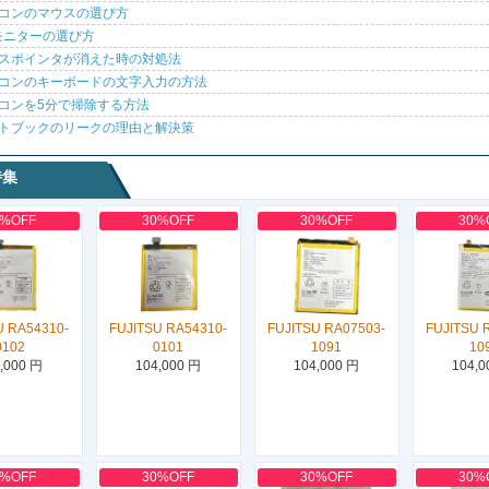
コンのマウスの選び方
モニターの選び方
スポインタが消えた時の対処法
コンのキーボードの文字入力の方法
コンを5分で掃除する方法
トブックのリークの理由と解決策
特集
0%OFF
30%OFF
30%OFF
30%
U RA54310-
FUJITSU RA54310-
FUJITSU RA07503-
FUJITSU 
0102
0101
1091
10
,000 円
104,000 円
104,000 円
104,0
0%OFF
30%OFF
30%OFF
30%